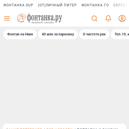
ФОНТАНКА SUP
(ОТ)ЛИЧНЫЙ ПИТЕР
ФОНТАНКА ГО
СЕРЕБР
Фонтан на Неве
40 млн за парковку
О чистоте рек
Топ-10, 