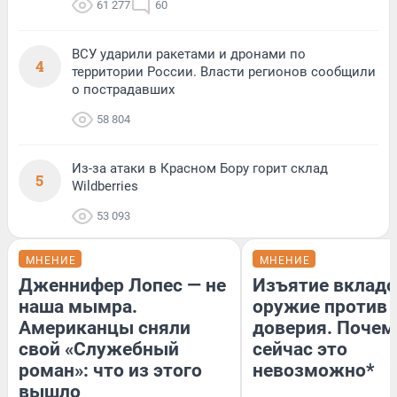
61 277
60
ВСУ ударили ракетами и дронами по
4
территории России. Власти регионов сообщили
о пострадавших
58 804
Из-за атаки в Красном Бору горит склад
5
Wildberries
53 093
МНЕНИЕ
МНЕНИЕ
Дженнифер Лопес — не
Изъятие вкладо
наша мымра.
оружие против
Американцы сняли
доверия. Почем
свой «Служебный
сейчас это
роман»: что из этого
невозможно*
вышло