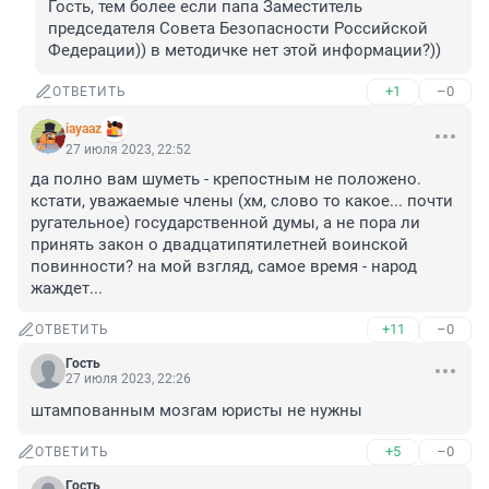
Гость, тем более если папа Заместитель 
председателя Совета Безопасности Российской 
Федерации)) в методичке нет этой информации?))
+1
–0
ОТВЕТИТЬ
iayaaz
27 июля 2023, 22:52
да полно вам шуметь - крепостным не положено. 
кстати, уважаемые члены (хм, слово то какое... почти 
ругательное) государственной думы, а не пора ли 
принять закон о двадцатипятилетней воинской 
повинности? на мой взгляд, самое время - народ 
жаждет...
+11
–0
ОТВЕТИТЬ
Гость
27 июля 2023, 22:26
штампованным мозгам юристы не нужны
+5
–0
ОТВЕТИТЬ
Гость