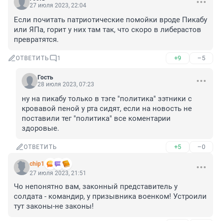
27 июля 2023, 22:04
Если почитать патриотические помойки вроде Пикабу 
или ЯПа, горит у них там так, что скоро в либeраcтов 
превратятся.
+9
–5
ОТВЕТИТЬ
1
Гость
28 июля 2023, 07:23
ну на пикабу только в тэге "политика" зэтники с 
кровавой пеной у рта сидят, если на новость не 
поставили тег "политика" все коментарии 
здоровые.
+5
–0
ОТВЕТИТЬ
chip1
27 июля 2023, 21:51
Чо непонятно вам, законный представитель у 
солдата - командир, у призывника военком! Устроили 
тут законы-не законы!