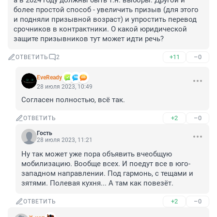
а в 2024 году должны быть т.н. выборы. Другой и 
более простой способ - увеличить призыв (для этого 
и подняли призывной возраст) и упростить перевод 
срочников в контрактники. О какой юридической 
защите призывников тут может идти речь?
+11
–0
ОТВЕТИТЬ
2
EveReady
28 июля 2023, 10:49
Согласен полностью, всё так.
+2
–0
ОТВЕТИТЬ
Гость
28 июля 2023, 11:21
Ну так может уже пора объявить вчеобщую 
мобилизацию. Вообще всех. И поедут все в юго-
западном направлении. Под гармонь, с тещами и 
зятями. Полевая кухня... А там как повезёт.
+2
–0
ОТВЕТИТЬ