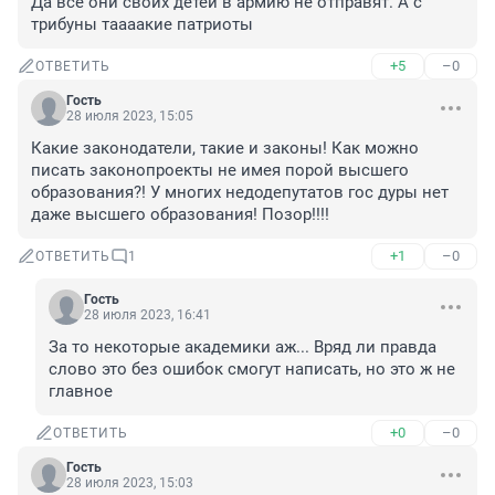
Да все они своих детей в армию не отправят. А с 
трибуны таааакие патриоты
+5
–0
ОТВЕТИТЬ
Гость
28 июля 2023, 15:05
Какие законодатели, такие и законы! Как можно 
писать законопроекты не имея порой высшего 
образования?! У многих недодепутатов гос дуры нет 
даже высшего образования! Позор!!!!
+1
–0
ОТВЕТИТЬ
1
Гость
28 июля 2023, 16:41
За то некоторые академики аж... Вряд ли правда 
слово это без ошибок смогут написать, но это ж не 
главное
+0
–0
ОТВЕТИТЬ
Гость
28 июля 2023, 15:03