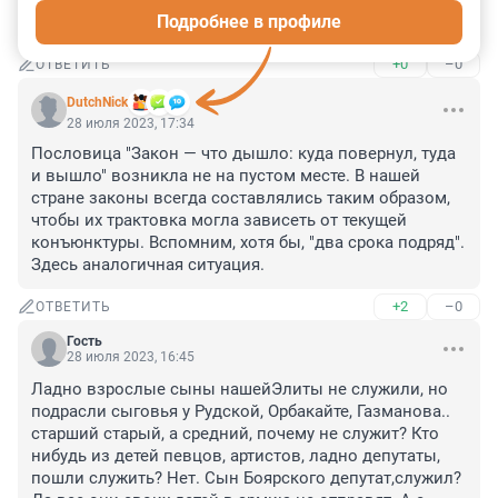
отслужившим, например поступал бы рядовым, а 
Подробнее в профиле
выходил сержантом, тогда имел бы смысл.
+0
–0
ОТВЕТИТЬ
DutchNick
28 июля 2023, 17:34
Пословица "Закон — что дышло: куда повернул, туда 
и вышло" возникла не на пустом месте. В нашей 
стране законы всегда составлялись таким образом, 
чтобы их трактовка могла зависеть от текущей 
конъюнктуры. Вспомним, хотя бы, "два срока подряд". 
Здесь аналогичная ситуация.
+2
–0
ОТВЕТИТЬ
Гость
28 июля 2023, 16:45
Ладно взрослые сыны нашейЭлиты не служили, но 
подрасли сыговья у Рудской, Орбакайте, Газманова.. 
старший старый, а средний, почему не служит? Кто 
нибудь из детей певцов, артистов, ладно депутаты, 
пошли служить? Нет. Сын Боярского депутат,служил? 