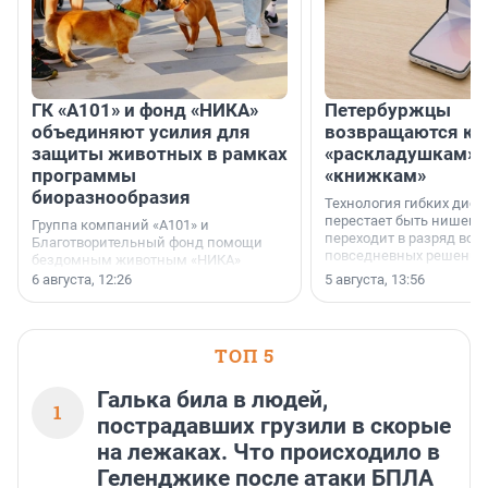
ГК «А101» и фонд «НИКА»
Петербуржцы
объединяют усилия для
возвращаются к
защиты животных в рамках
«раскладушкам» 
программы
«книжкам»
биоразнообразия
Технология гибких дисп
перестает быть нишевы
Группа компаний «А101» и
переходит в разряд вос
Благотворительный фонд помощи
повседневных решений
бездомным животным «НИКА»
заключили соглашение о
6 августа, 12:26
5 августа, 13:56
стратегическом сотрудничестве.
ТОП 5
Галька била в людей,
1
пострадавших грузили в скорые
на лежаках. Что происходило в
Геленджике после атаки БПЛА