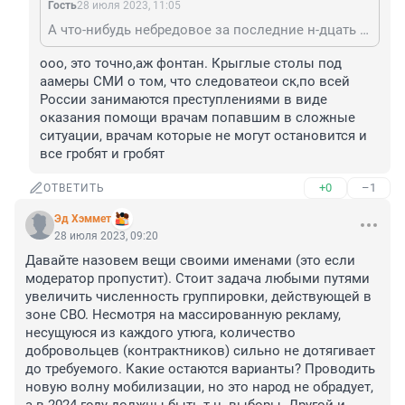
Гость
28 июля 2023, 11:05
А что-нибудь небредовое за последние н-дцать лет принималось. Я уж не говорю за последний год.
ооо, это точно,аж фонтан. Крыглые столы под 
аамеры СМИ о том, что следоватеои ск,по всей 
России занимаются преступлениями в виде 
оказания помощи врачам попавшим в сложные 
ситуации, врачам которые не могут остановится и 
все гробят и гробят
+0
–1
ОТВЕТИТЬ
Эд Хэммет
28 июля 2023, 09:20
Давайте назовем вещи своими именами (это если 
модератор пропустит). Стоит задача любыми путями 
увеличить численность группировки, действующей в 
зоне СВО. Несмотря на массированную рекламу, 
несущуюся из каждого утюга, количество 
добровольцев (контрактников) сильно не дотягивает 
до требуемого. Какие остаются варианты? Проводить 
новую волну мобилизации, но это народ не обрадует, 