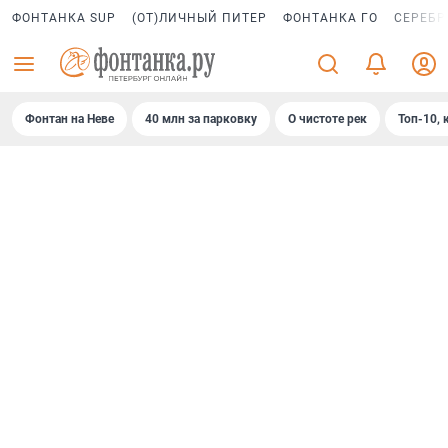
ФОНТАНКА SUP
(ОТ)ЛИЧНЫЙ ПИТЕР
ФОНТАНКА ГО
СЕРЕБР
Фонтан на Неве
40 млн за парковку
О чистоте рек
Топ-10, 