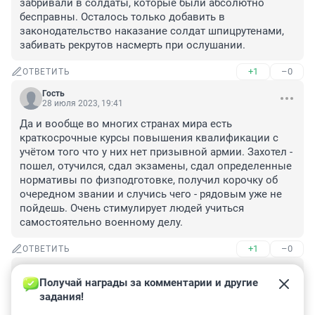
забривали в солдаты, которые были абсолютно 
бесправны. Осталось только добавить в 
законодательство наказание солдат шпицрутенами, 
забивать рекрутов насмерть при ослушании.
+1
–0
ОТВЕТИТЬ
Гость
28 июля 2023, 19:41
Да и вообще во многих странах мира есть 
краткосрочные курсы повышения квалификации с 
учётом того что у них нет призывной армии. Захотел - 
пошел, отучился, сдал экзамены, сдал определенные 
нормативы по физподготовке, получил корочку об 
очередном звании и случись чего - рядовым уже не 
пойдешь. Очень стимулирует людей учиться 
самостоятельно военному делу.
+1
–0
ОТВЕТИТЬ
Гость
28 июля 2023, 19:38
Получай награды за комментарии и другие 
задания!
Если бы давали очередное звание хотя бы 