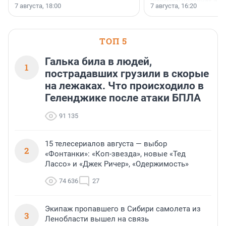
появился праздник и к
осторожного оптимизма.
7 августа, 18:00
7 августа, 16:20
поменялась роль строит
ТОП 5
Галька била в людей,
1
пострадавших грузили в скорые
на лежаках. Что происходило в
Геленджике после атаки БПЛА
91 135
15 телесериалов августа — выбор
2
«Фонтанки»: «Коп-звезда», новые «Тед
Лассо» и «Джек Ричер», «Одержимость»
74 636
27
Экипаж пропавшего в Сибири самолета из
3
Ленобласти вышел на связь