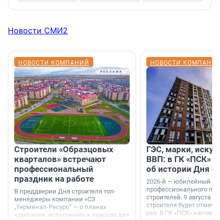
Новости СМИ2
НОВОСТИ КОМПАНИЙ
НОВОСТИ КОМПАНИ
Строители «Образцовых
ГЭС, марки, искус
кварталов» встречают
ВВП: в ГК «ПСК» р
профессиональный
об истории Дня с
праздник на работе
2026-й — юбилейный го
профессионального пр
В преддверии Дня строителя топ-
строителей. 9 августа 2
менеджеры компании «СЗ
строителя будет отмечат
„Терминал-Ресурс“ — о планах
раз. В ГК «ПСК» напомни
компании, испытаниях и поводах для