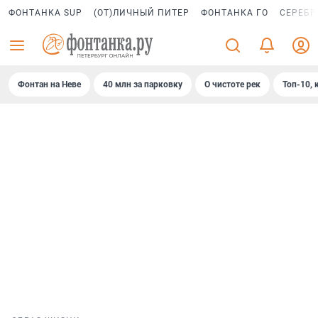
ФОНТАНКА SUP
(ОТ)ЛИЧНЫЙ ПИТЕР
ФОНТАНКА ГО
СЕРЕБР
Фонтан на Неве
40 млн за парковку
О чистоте рек
Топ-10, 