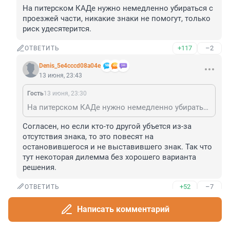
На питерском КАДе нужно немедленно убираться с 
проезжей части, никакие знаки не помогут, только 
риск удесятерится.
+117
–2
ОТВЕТИТЬ
Denis_5e4cccd08a04e
13 июня, 23:43
Гость
13 июня, 23:30
На питерском КАДе нужно немедленно убираться с проезжей части, никакие знаки не помогут, только риск удесятерится.
Согласен, но если кто-то другой убъется из-за 
отсутствия знака, то это повесят на 
остановившегося и не выставившего знак. Так что 
тут некоторая дилемма без хорошего варианта 
решения.
+52
–7
ОТВЕТИТЬ
Гость
Написать комментарий
13 июня, 23:55
Denis_5e4cccd08a04e
13 июня, 23:43