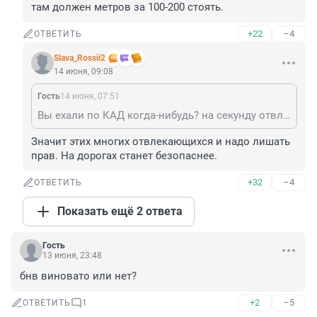
там должен метров за 100-200 стоять.
+22
–4
ОТВЕТИТЬ
Slava_Rossii2
14 июня, 09:08
Гость
14 июня, 07:51
Вы ехали по КАД когда-нибудь? на секунду отвлечешься и уже нет времени на тормозной путь. А на секунду уж поверьте многие отвлекаются. Знак там должен метров за 100-200 стоять.
Значит этих многих отвлекающихся и надо лишать 
прав. На дорогах станет безопаснее.
+32
–4
ОТВЕТИТЬ
Показать ещё 2 ответа
Гость
13 июня, 23:48
бнв виновато или нет?
+2
–5
ОТВЕТИТЬ
1