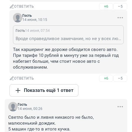
+6
–5
ОТВЕТИТЬ
Гость
14 июня, 10:15
Гость
14 июня, 07:54
Вроде справедливое замечание, но не у всех людей есть деньги на свое авто, в наши времена, так, что нет, но каршерингам конечно нужно, что-то придумать, в эру ИИ и автономных дронов можно поди сделать автономного контролера состояния водителей в каршеринге.
Так каршеринг же дороже обходится своего авто. 
При тарифе 10 рублей в минуту уже за первый год 
набегает больше, чем стоит новое авто с 
обслуживанием.
+6
–5
ОТВЕТИТЬ
Показать ещё 1 ответ
Гость
14 июня, 00:26
Светло было и ливня никакого не было, 
малюсенький дождик.

5 машин где-то в итоге кучка.
