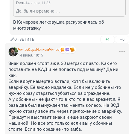
Гость
14 июня, 11:35
Да, были времена…..
В Кемерове легковушка раскурочилась об 
многоэтажку.
+1
–0
ОТВЕТИТЬ
ЧичасСараНачнёмЧичас
14 июня, 10:15
Знак должен стоят аж в 30 метрах от авто. Как его 
поставить на КАД и не попасть под машину? Да ни 
как.

Если вдруг намертво встали, хотя бы включить 
аварийку. Её видно издалека. Если не у обочины -то 
нужно сразу стараться убраться за ограждение.

А у обочины - не факт что в кто то в вас врежется. Я 
раза два был вынужден так менять колесо. На ЗСД 
нужно стразу звонить через приложение с аварийку. 
Приедут и выставят знаки и еще закроют своей 
машиной. Но все это только если вы у обочины 
стоите. Если по средине - то амба.