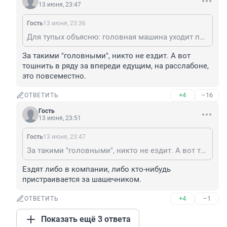
13 июня, 23:47
Гость
13 июня, 23:36
Для тупых объясню: головная машина уходит перед препятствием резко в сторону, а у следующей за ней появляется неожиданно препятствие и не останется времени ни на маневрирование, ни на оттормаживание. Да и место сбоку тоже будет занято.
За такими "головными", никто не ездит. А вот 
тошнить в ряду за впереди едущим, на расслабоне, 
это повсеместно.
+4
–16
ОТВЕТИТЬ
Гость
13 июня, 23:51
Гость
13 июня, 23:47
За такими "головными", никто не ездит. А вот тошнить в ряду за впереди едущим, на расслабоне, это повсеместно.
Ездят либо в компании, либо кто-нибудь 
пристраивается за шашечником.
+4
–1
ОТВЕТИТЬ
Показать ещё 3 ответа