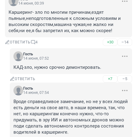
14 июня, 00:39
Каршеринг- зло по многим причинам,ездят 
пьяные,неподготовленные к сложным условиям и 
высоким скоростям,машина чужая,не жалко ни 
себя,ни ее,я бы запретил их, как можно скорее!
+30
–14
ОТВЕТИТЬ
4
Гость
14 июня, 07:52
КАД-зло, нужно срочно демонтировать.
+7
–5
ОТВЕТИТЬ
Гость
14 июня, 07:54
Вроде справедливое замечание, но не у всех людей 
есть деньги на свое авто, в наши времена, так, что 
нет, но каршерингам конечно нужно, что-то 
придумать, в эру ИИ и автономных дронов можно 
поди сделать автономного контролера состояния 
водителей в каршеринге.