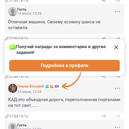
+0
–0
ОТВЕТИТЬ
Гость
15 июня, 12:18
Отличная машина. Своему хозяину шанса не 
оставила.
+0
–0
ОТВЕТИТЬ
Получай награды за комментарии и другие 
Гость
14 июня, 20:55
задания!
выставляй не выставляй аварийный знак на кад 
Подробнее в профиле
итогт один.
+0
–0
ОТВЕТИТЬ
Генрих Восьмой
14 июня, 12:34
КАД-это объездная дорога, переполненная порталами 
на тот свет.......
+5
–1
ОТВЕТИТЬ
Гость