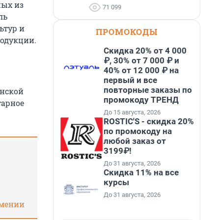
ных из
71 099
ль
ьтур и
ПРОМОКОДЫ
родукции.
Скидка 20% от 4 000
₽, 30% от 7 000 ₽ и
40% от 12 000 ₽ на
первый и все
повторные заказы по
янской
промокоду ТРЕНД
тарное
До 15 августа, 2026
ROSTIC'S - скидка 20%
по промокоду на
любой заказ от
3199₽!
До 31 августа, 2026
Скидка 11% на все
курсы
До 31 августа, 2026
рмении