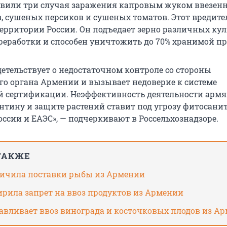
явили три случая заражения капровым жуком ввезен
, сушеных персиков и сушеных томатов. Этот вредите
территории России. Он подъедает зерно различных кул
реработки и способен уничтожить до 70% хранимой п
детельствует о недостаточном контроле со стороны
о органа Армении и вызывает недоверие к системе
 сертификации. Неэффективность деятельности арм
нтину и защите растений ставит под угрозу фитосани
ссии и ЕАЭС», — подчеркивают в Россельхознадзоре.
ТАКЖЕ
ничила поставки рыбы из Армении
ирила запрет на ввоз продуктов из Армении
навливает ввоз винограда и косточковых плодов из А