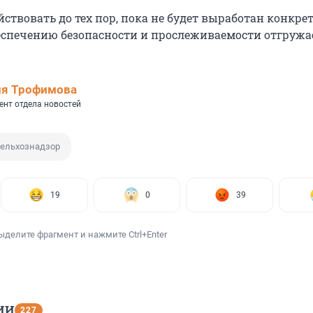
йствовать до тех пор, пока не будет выработан конкр
еспечению безопасности и прослеживаемости отгруж
ия Трофимова
ент отдела новостей
ельхознадзор
19
0
39
ыделите фрагмент и нажмите Ctrl+Enter
ИИ
227