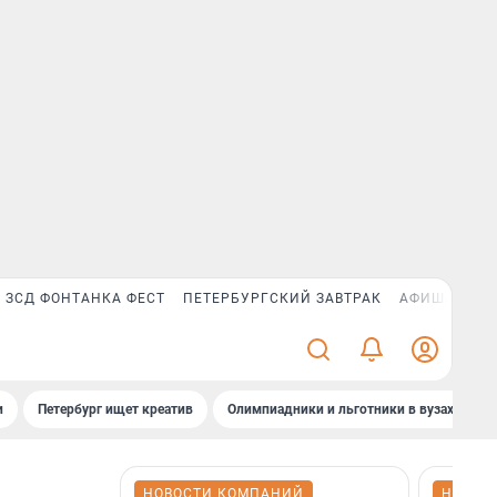
ЗСД ФОНТАНКА ФЕСТ
ПЕТЕРБУРГСКИЙ ЗАВТРАК
АФИША PLUS
и
Петербург ищет креатив
Олимпиадники и льготники в вузах СПб
НОВОСТИ КОМПАНИЙ
НОВОС