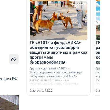
ГК «А101» и фонд «НИКА»
ГК «КВ
объединяют усилия для
разреш
защиты животных в рамках
эксплу
программы
компл
биоразнообразия
кварта
Группа компаний «А101» и
Группа к
Благотворительный фонд помощи
разрешен
бездомным животным «НИКА»
корпуса 
через РФ
заключили соглашение о
Уютный к
стратегическом сотрудничестве.
Всеволо
Ленингра
6 августа, 12:26
6 августа,