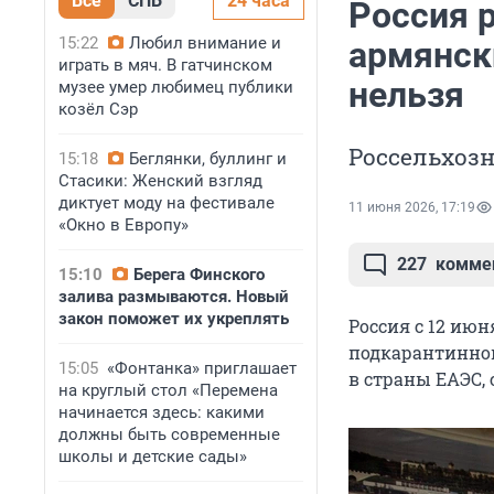
Все
СПБ
24 часа
Россия 
15:22
Любил внимание и
армянск
играть в мяч. В гатчинском
нельзя
музее умер любимец публики
козёл Сэр
Россельхоз
15:18
Беглянки, буллинг и
Стасики: Женский взгляд
диктует моду на фестивале
11 июня 2026, 17:19
«Окно в Европу»
227
комме
15:10
Берега Финского
залива размываются. Новый
закон поможет их укреплять
Россия с 12 ию
подкарантинной
15:05
«Фонтанка» приглашает
в страны ЕАЭС,
на круглый стол «Перемена
начинается здесь: какими
должны быть современные
школы и детские сады»