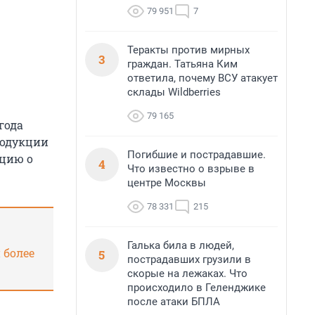
79 951
7
Теракты против мирных
3
граждан. Татьяна Ким
ответила, почему ВСУ атакует
склады Wildberries
79 165
года
родукции
Погибшие и пострадавшие.
ацию о
4
Что известно о взрыве в
центре Москвы
78 331
215
Галька била в людей,
 более
5
пострадавших грузили в
скорые на лежаках. Что
происходило в Геленджике
после атаки БПЛА