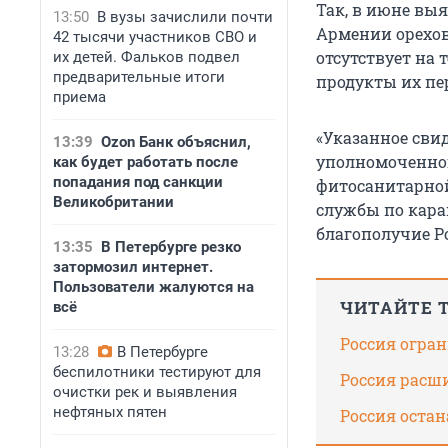
Так, в июне вы
13:50
В вузы зачислили почти
Армении орехов
42 тысячи участников СВО и
отсутствует на 
их детей. Фальков подвел
предварительные итоги
продукты их пе
приема
«Указанное сви
13:39
Ozon Банк объяснил,
уполномоченног
как будет работать после
попадания под санкции
фитосанитарной
Великобритании
службы по кара
благополучие Ро
13:35
В Петербурге резко
затормозил интернет.
Пользователи жалуются на
ЧИТАЙТЕ 
всё
Россия огра
13:28
В Петербурге
беспилотники тестируют для
Россия расш
очистки рек и выявления
нефтяных пятен
Россия оста