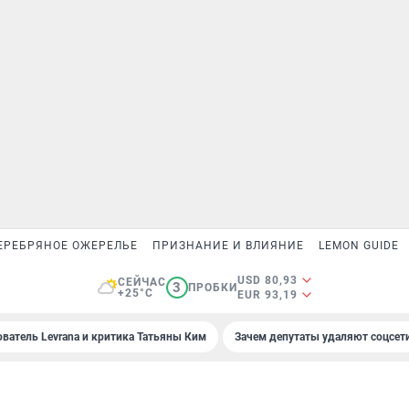
ЕРЕБРЯНОЕ ОЖЕРЕЛЬЕ
ПРИЗНАНИЕ И ВЛИЯНИЕ
LEMON GUIDE
USD 80,93
СЕЙЧАС
3
ПРОБКИ
+25°C
EUR 93,19
ователь Levrana и критика Татьяны Ким
Зачем депутаты удаляют соцсет