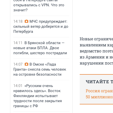
сбоя в Петербурге сайты
открывались с VPN. Что это
значит?
14:18
МЧС предупреждает:
сильный ветер доберется и до
Петербурга
Новые ограниче
14:11
В Брянской области —
выявлением кар
новые атаки БПЛА. Двое
ведомство поэт
погибли, шестеро пострадали
из Армении и н
нарушении пост
14:07
В Омске «Лада
Гранта» снесла семь человек
на островке безопасности
ЧИТАЙТЕ 
14:01
«Русским очень
Россия огра
нравилось здесь». Восток
Финляндии испытывает
50 миллионо
трудности после закрытия
границы с РФ