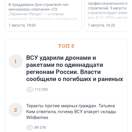
профессионального пр
В преддверии Дня строителя топ-
строителей. 9 августа 2
менеджеры компании «СЗ
строителя будет отмечат
„Терминал-Ресурс“ — о планах
раз. В ГК «ПСК» напомни
компании, испытаниях и поводах для
появился праздник и к
осторожного оптимизма.
7 августа, 18:00
7 августа, 16:20
поменялась роль строит
ТОП 5
ВСУ ударили дронами и
1
ракетами по одиннадцати
регионам России. Власти
сообщили о погибших и раненых
112 293
Теракты против мирных граждан. Татьяна
2
Ким ответила, почему ВСУ атакует склады
Wildberries
89 378