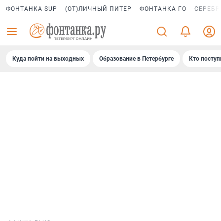
ФОНТАНКА SUP
(ОТ)ЛИЧНЫЙ ПИТЕР
ФОНТАНКА ГО
СЕРЕБР
Куда пойти на выходных
Образование в Петербурге
Кто поступ