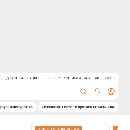
ЗСД ФОНТАНКА ФЕСТ
ПЕТЕРБУРГСКИЙ ЗАВТРАК
АФИША PLUS
рбург ищет креатив
Основатель Levrana и критика Татьяны Ким
Зач
НОВОСТИ КОМПАНИЙ
НОВОС