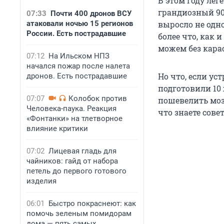
В этом году ле
грандиозный 90
07:33
Почти 400 дронов ВСУ
атаковали ночью 15 регионов
выросло не одно
России. Есть пострадавшие
более что, как
можем без кара
07:12
На Ильском НПЗ
начался пожар после налета
Но что, если у
дронов. Есть пострадавшие
подготовили 10
07:07
Колобок против
пошевелить моз
Человека-паука. Реакция
что знаете сов
«Фонтанки» на тлетворное
влияние критики
07:02
Лицевая гладь для
чайников: гайд от набора
петель до первого готового
изделия
06:01
Быстро покраснеют: как
помочь зеленым помидорам
дома — пять самых