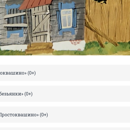
оквашино» (0+)
безьянки» (0+)
Простоквашино» (0+)