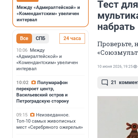
Тест для
Между «Адмиралтейской» и
мультик
«Комендантским» увеличен
интервал
набрать 
Все
СПБ
24 часа
Проверьте,
10:06
Между
«Союзмуль
«Адмиралтейской» и
«Комендантским» увеличен
10 июня 2026, 19:25
интервал
21
коммен
10:02
Полумарафон
перекроет центр,
Васильевский остров и
Петроградскую сторону
09:15
Неизведанное.
Топ-10 самых живописных
мест «Серебряного ожерелья»