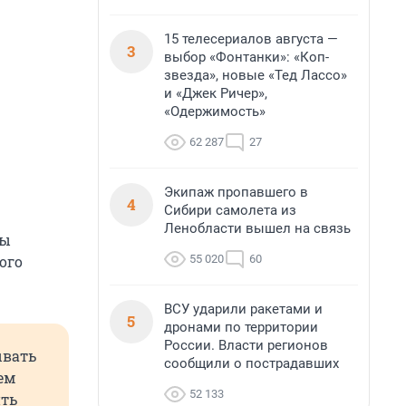
15 телесериалов августа —
3
выбор «Фонтанки»: «Коп-
звезда», новые «Тед Лассо»
и «Джек Ричер»,
«Одержимость»
62 287
27
Экипаж пропавшего в
4
Сибири самолета из
Ленобласти вышел на связь
мы
55 020
60
ого
ВСУ ударили ракетами и
5
дронами по территории
России. Власти регионов
ывать
сообщили о пострадавших
ем
52 133
ить