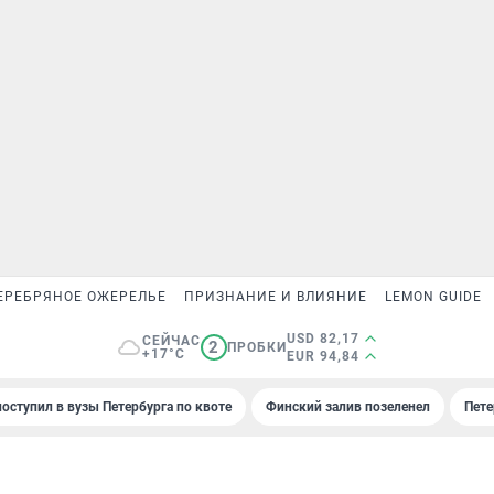
ЕРЕБРЯНОЕ ОЖЕРЕЛЬЕ
ПРИЗНАНИЕ И ВЛИЯНИЕ
LEMON GUIDE
USD 82,17
СЕЙЧАС
2
ПРОБКИ
+17°C
EUR 94,84
поступил в вузы Петербурга по квоте
Финский залив позеленел
Пете