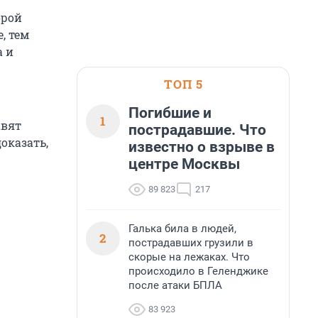
орой
, тем
а и
ТОП 5
Погибшие и
1
авят
пострадавшие. Что
оказать,
известно о взрыве в
центре Москвы
89 823
217
Галька била в людей,
2
пострадавших грузили в
скорые на лежаках. Что
происходило в Геленджике
после атаки БПЛА
83 923