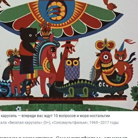
карусель — впереди вас ждут 10 вопросов и море ностальгии
иала «Веселая карусель» (0+), «Союзмультфильм», 1969–2017 годы