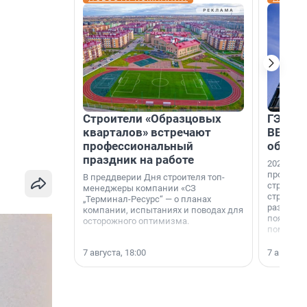
Строители «Образцовых
ГЭС, м
кварталов» встречают
ВВП: в
профессиональный
об ист
праздник на работе
2026-й —
професси
В преддверии Дня строителя топ-
строителе
менеджеры компании «СЗ
строителя
„Терминал-Ресурс“ — о планах
раз. В ГК
компании, испытаниях и поводах для
появился
осторожного оптимизма.
поменяла
7 августа, 18:00
7 августа,