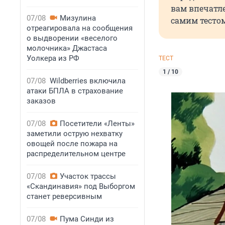
вам впечатле
07/08
Мизулина
самим тестом
отреагировала на сообщения
о выдворении «веселого
молочника» Джастаса
Уолкера из РФ
ТЕСТ
1 / 10
07/08
Wildberries включила
атаки БПЛА в страхование
заказов
07/08
Посетители «Ленты»
заметили острую нехватку
овощей после пожара на
распределительном центре
07/08
Участок трассы
«Скандинавия» под Выборгом
станет реверсивным
07/08
Пума Синди из