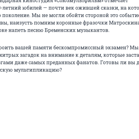
гендарная киностудия «Союзмультфильм» отмечает
-летний юбилей — почти век ожившей сказки, на кот
 поколение. Мы не могли обойти стороной это событие
 и вы, наизусть помним коронные фразочки Матроскин
оке напеть песню Бременских музыкантов.
строить вашей памяти бескомпромиссный экзамен? Мы
 хитрых загадок на внимание к деталям, которые заст
гами даже самых преданных фанатов. Готовы ли вы д
етскую мультипликацию?