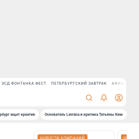
ЗСД ФОНТАНКА ФЕСТ
ПЕТЕРБУРГСКИЙ ЗАВТРАК
АФИША PLUS
рбург ищет креатив
Основатель Levrana и критика Татьяны Ким
Зач
НОВОСТИ КОМПАНИЙ
НОВОС