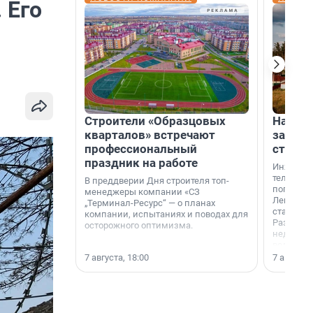
 Его
Строители «Образцовых
На вод
кварталов» встречают
зарабо
профессиональный
станци
праздник на работе
Инженер
телеком-
В преддверии Дня строителя топ-
популярн
менеджеры компании «СЗ
Ленингра
„Терминал-Ресурс“ — о планах
станции 
компании, испытаниях и поводах для
Раздолин
осторожного оптимизма.
недалеко
водопада
7 августа, 18:00
7 августа,