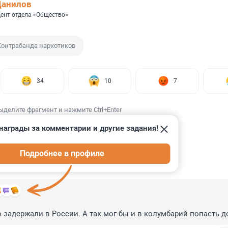
Данилов
ент отдела «Общество»
Контрабанда наркотиков
34
10
7
ыделите фрагмент и нажмите Ctrl+Enter
награды за комментарии и другие задания!
Подробнее в профиле
ИИ
43
о задержали в России. А так мог бы и в колумбарий попасть д