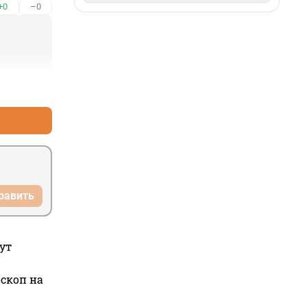
+0
–0
+0
–0
равить
ут
оскоп на