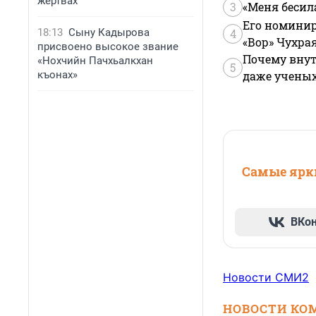
жертвах
3
«Меня бесил
Его номинир
18:13
Сыну Кадырова
4
«Вор» Чухра
присвоено высокое звание
Почему внут
«Нохчийн Пачхьалкхан
5
къонах»
даже учены
Самые ярки
ВКо
Новости СМИ2
НОВОСТИ КО