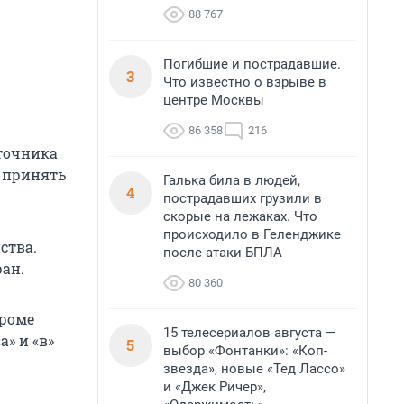
88 767
Погибшие и пострадавшие.
3
Что известно о взрыве в
центре Москвы
86 358
216
сточника
я принять
Галька била в людей,
4
пострадавших грузили в
скорые на лежаках. Что
происходило в Геленджике
ства.
после атаки БПЛА
ан.
80 360
Кроме
15 телесериалов августа —
а» и «в»
5
выбор «Фонтанки»: «Коп-
звезда», новые «Тед Лассо»
и «Джек Ричер»,