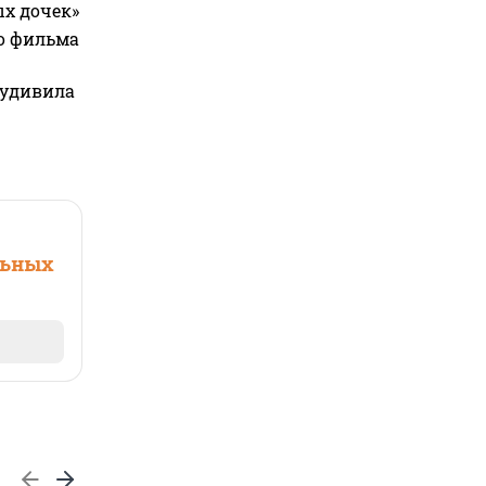
ых дочек»
го фильма
 удивила
льных