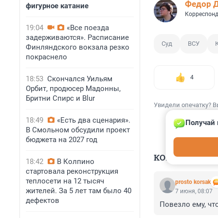
Федор 
фигурное катание
Корреспонд
19:04
«Все поезда
задерживаются». Расписание
Суд
ВСУ
Финляндского вокзала резко
покраснело
4
18:53
Скончался Уильям
Орбит, продюсер Мадонны,
Бритни Спирс и Blur
Увидели опечатку? В
18:49
«Есть два сценария».
Получай 
В Смольном обсудили проект
бюджета на 2027 год
КОММЕНТАР
18:42
В Колпино
стартовала реконструкция
теплосети на 12 тысяч
prosto korsak
жителей. За 5 лет там было 40
7 июня, 08:07
дефектов
Повезло ему, чт