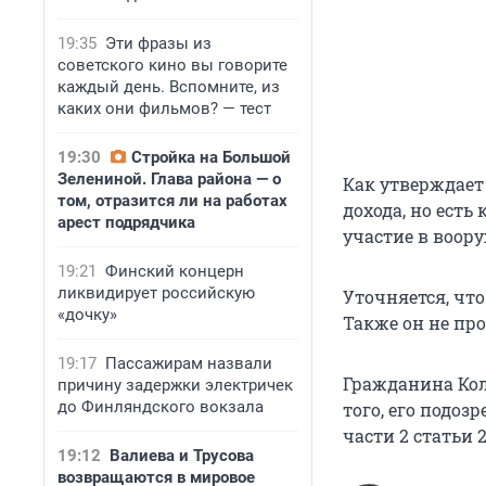
19:35
Эти фразы из
советского кино вы говорите
каждый день. Вспомните, из
каких они фильмов? — тест
19:30
Стройка на Большой
Зелениной. Глава района — о
Как утверждает
том, отразится ли на работах
дохода, но ест
арест подрядчика
участие в воор
19:21
Финский концерн
ликвидирует российскую
Уточняется, что
«дочку»
Также он не пр
19:17
Пассажирам назвали
Гражданина Кол
причину задержки электричек
до Финляндского вокзала
того, его подоз
части 2 статьи 2
19:12
Валиева и Трусова
возвращаются в мировое