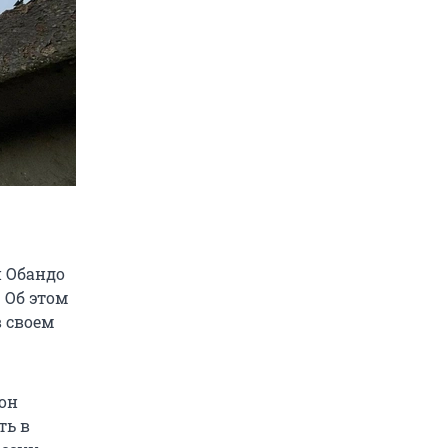
 Обандо
 Об этом
в своем
 он
ть в