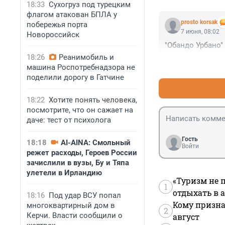
18:33
Сухогруз под турецким
флагом атакован БПЛА у
prosto korsak
побережья порта
7 июня, 08:02
Новороссийск
"Обандо Урбано" 
18:26
Реанимобиль и
машина Роспотребнадзора не
поделили дорогу в Гатчине
18:22
Хотите понять человека,
посмотрите, что он сажает на
даче: тест от психолога
Гость
18:18
AI-AINA: Смольный
Войти
режет расходы, Героев России
зачислили в вузы, Бу и Тяпа
улетели в Ирландию
«Туризм не 
1
отдыхать в а
18:16
Под удар ВСУ попал
Кому призна
многоквартирный дом в
2
Керчи. Власти сообщили о
август