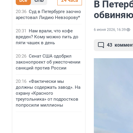
Все
СПБ
24 часа
В Петерб
20:36
Суд в Петербурге заочно
обвиняю
арестовал Лидию Невзорову*
6 июня 2026, 16:39
20:31
Нам врали, что кофе
вреден? Кому можно пить до
пяти чашек в день
43
коммен
20:26
Сенат США одобрил
законопроект об ужесточении
санкций против России
20:16
«Фактически мы
должны содержать завод». На
охрану «Красного
треугольника» от подростков
попросили миллионы