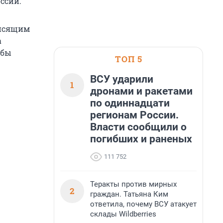
ссии.
висящим
а
жбы
ТОП 5
ВСУ ударили
1
дронами и ракетами
по одиннадцати
регионам России.
Власти сообщили о
погибших и раненых
111 752
Теракты против мирных
2
граждан. Татьяна Ким
ответила, почему ВСУ атакует
склады Wildberries