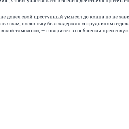
ию, чтобы участвовать в боевых действиях против Ро
 не довел свой преступный умысел до конца по не за
тельствам, поскольку был задержан сотрудником отдел
вской таможни», — говорится в сообщении пресс-слу