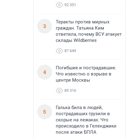
92 351
Теракты против мирных
3
граждан. Татьяна Ким
ответила, почему ВСУ атакует
склады Wildberries
87 649
Погибшие и пострадавшие.
4
Что известно о взрыве в
центре Москвы
85 316
Галька била в людей,
5
пострадавших грузили в
скорые на лежаках. Что
происходило в Геленджике
после атаки БПЛА