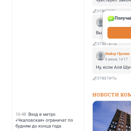
чувствуют закон
ОТВЕТИТЬ
Получай
Гость
9 июня, 06:59
Вы внешнего сна
ОТВЕТИТЬ
Майор Пронин
6 июня, 14:17
Ну, если Аля Шун
ОТВЕТИТЬ
НОВОСТИ КО
16:48
Вход в метро
«Чкаловская» ограничат по
будням до конца года