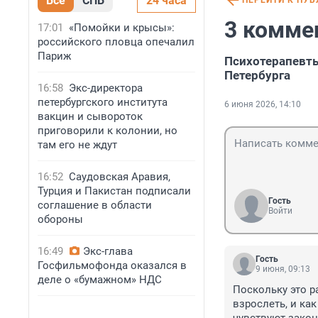
Все
СПБ
24 часа
ПЕРЕЙТИ К ПУ
3 комме
17:01
«Помойки и крысы»:
российского пловца опечалил
Париж
Психотерапевты
Петербурга
16:58
Экс-директора
петербургского института
6 июня 2026, 14:10
вакцин и сывороток
приговорили к колонии, но
там его не ждут
16:52
Саудовская Аравия,
Турция и Пакистан подписали
Гость
соглашение в области
Войти
обороны
16:49
Экс-глава
Гость
Госфильмофонда оказался в
9 июня, 09:13
деле о «бумажном» НДС
Поскольку это р
взрослеть, и ка