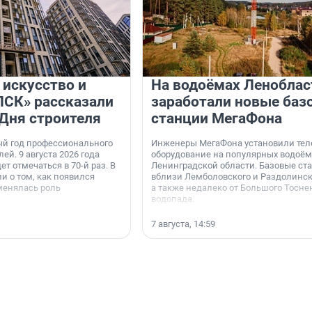
 искусство и
На водоёмах Леноблас
«ПСК» рассказали
заработали новые баз
 Дня строителя
станции МегаФона
ый год профессионального
Инженеры МегаФона установили тел
ей. 9 августа 2026 года
оборудование на популярных водоём
ет отмечаться в 70-й раз. В
Ленинградской области. Базовые ст
и о том, как появился
вблизи Лемболовского и Раздолинско
менялась роль
а также недалеко от Большого Тосне
водопада.
7 августа, 14:59