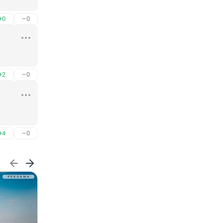
+0
–0
+2
–0
+4
–0