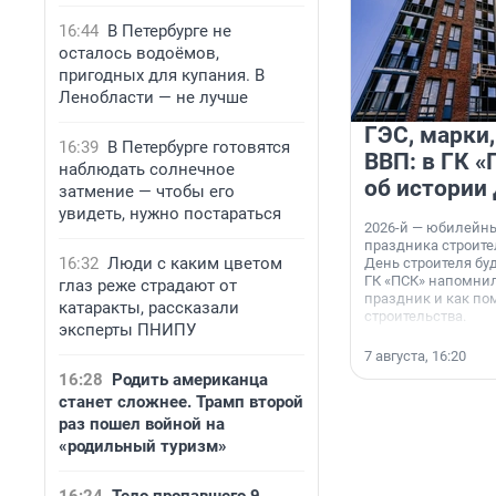
16:44
В Петербурге не
осталось водоёмов,
пригодных для купания. В
Ленобласти — не лучше
ГЭС, марки,
16:39
В Петербурге готовятся
ВВП: в ГК 
наблюдать солнечное
об истории
затмение — чтобы его
увидеть, нужно постараться
2026-й — юбилейн
праздника строител
16:32
Люди с каким цветом
День строителя буд
ГК «ПСК» напомнил
глаз реже страдают от
праздник и как по
катаракты, рассказали
строительства.
эксперты ПНИПУ
7 августа, 16:20
16:28
Родить американца
станет сложнее. Трамп второй
раз пошел войной на
«родильный туризм»