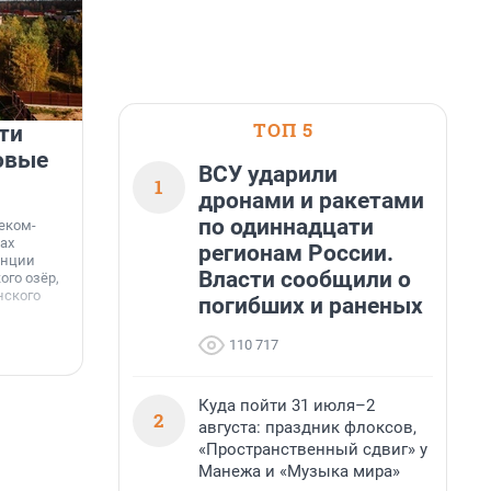
ТОП 5
ти
Девелопер как архитектор
овые
добрососедства
ВСУ ударили
1
дронами и ракетами
Когда-то дворы были местом, где дети играли в
казаков-разбойников до темноты, а взрослые
по одиннадцати
еком-
обсуждали новости на лавочках. В 1990-е эта
ах
регионам России.
традиция почти исчезла — экономическая
анции
нестабильность и отсутствие ухода за
Власти сообщили о
го озёр,
территориями сделали своё дело.
нского
погибших и раненых
110 717
7 августа, 14:50
7
Куда пойти 31 июля–2
2
августа: праздник флоксов,
«Пространственный сдвиг» у
Манежа и «Музыка мира»