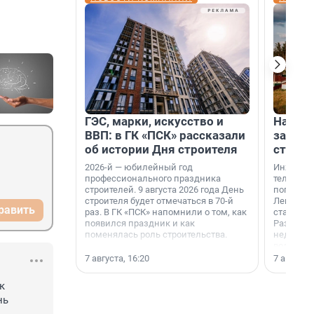
ГЭС, марки, искусство и
На вод
ВВП: в ГК «ПСК» рассказали
зарабо
об истории Дня строителя
станци
2026-й — юбилейный год
Инженер
профессионального праздника
телеком-
строителей. 9 августа 2026 года День
популярн
строителя будет отмечаться в 70-й
Ленингра
равить
раз. В ГК «ПСК» напомнили о том, как
станции 
появился праздник и как
Раздолин
поменялась роль строительства.
недалеко
водопада
7 августа, 16:20
7 августа,
 
ь 