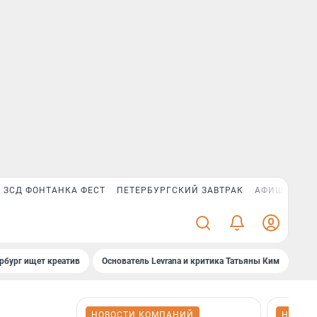
ЗСД ФОНТАНКА ФЕСТ
ПЕТЕРБУРГСКИЙ ЗАВТРАК
АФИША PLUS
рбург ищет креатив
Основатель Levrana и критика Татьяны Ким
Зач
НОВОСТИ КОМПАНИЙ
НОВОС