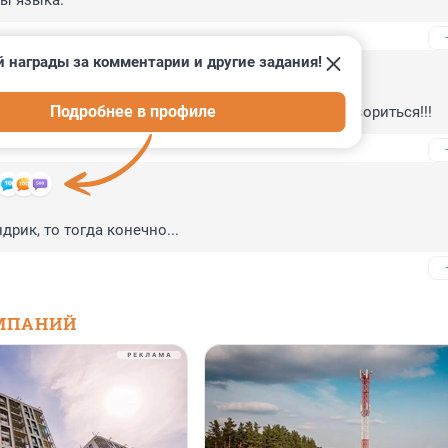
ы языка.
 награды за комментарии и другие задания!
Подробнее в профиле
чала усмирите... а с внутренним мы смогём договориться!!!
дрик, то тогда конечно...
МПАНИЙ