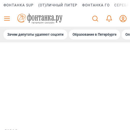
ФОНТАНКА SUP
(ОТ)ЛИЧНЫЙ ПИТЕР
ФОНТАНКА ГО
СЕРЕБР
Зачем депутаты удаляют соцсети
Образование в Петербурге
Ол