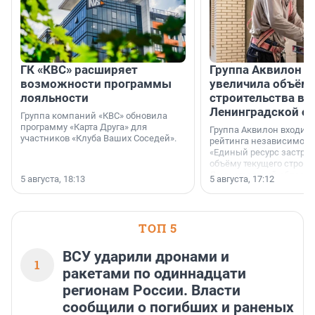
ГК «КВС» расширяет
Группа Аквилон н
возможности программы
увеличила объём 
лояльности
строительства в
Ленинградской о
Группа компаний «КВС» обновила
программу «Карта Друга» для
Группа Аквилон входит 
участников «Клуба Ваших Соседей».
рейтинга независимого
«Единый ресурс застро
объёму текущего строит
Ленинградской области
5 августа, 18:13
5 августа, 17:12
время компания реализу
185 429 кв. метров жиль
больше, чем в 1 квартал
ТОП 5
ВСУ ударили дронами и
1
ракетами по одиннадцати
регионам России. Власти
сообщили о погибших и раненых