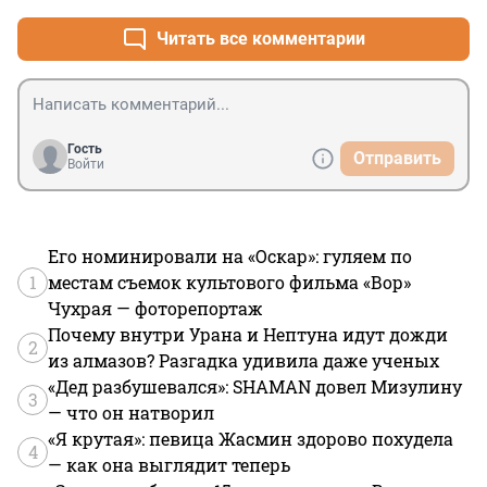
Читать все комментарии
Гость
Отправить
Войти
Его номинировали на «Оскар»: гуляем по
1
местам съемок культового фильма «Вор»
Чухрая — фоторепортаж
Почему внутри Урана и Нептуна идут дожди
2
из алмазов? Разгадка удивила даже ученых
«Дед разбушевался»: SHAMAN довел Мизулину
3
— что он натворил
«Я крутая»: певица Жасмин здорово похудела
4
— как она выглядит теперь