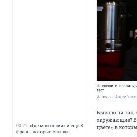
Не спешите говорить, 
тест
Источник: 
Артем Устю
Бывало ли так, 
окружающие? Вс
00:21
«Где мои носки» и еще 3
цвете», в кото
фразы, которые слышит