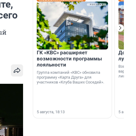
те,
сего
ый
ГК «КВС» расширяет
Дом ил
возможности программы
лучше 
лояльности
Взвешива
варианто
Группа компаний «КВС» обновила
лишнего 
программу «Карта Друга» для
участников «Клуба Ваших Соседей».
5 августа, 18:13
5 августа,