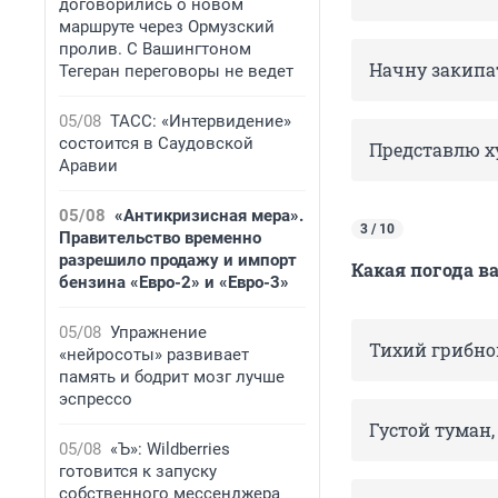
договорились о новом
маршруте через Ормузский
пролив. С Вашингтоном
Начну закипа
Тегеран переговоры не ведет
05/08
ТАСС: «Интервидение»
состоится в Саудовской
Представлю ху
Аравии
05/08
«Антикризисная мера».
3 / 10
Правительство временно
разрешило продажу и импорт
Какая погода в
бензина «Евро-2» и «Евро-3»
05/08
Упражнение
Тихий грибно
«нейросоты» развивает
память и бодрит мозг лучше
эспрессо
Густой туман,
05/08
«Ъ»: Wildberries
готовится к запуску
собственного мессенджера