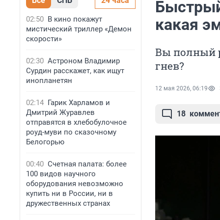
Все
СПБ
24 часа
Быстрый 
02:50
В кино покажут
какая э
мистический триллер «Демон
скорости»
Вы полный 
02:30
Астроном Владимир
гнев?
Сурдин расскажет, как ищут
инопланетян
12 мая 2026, 06:19
02:14
Гарик Харламов и
Дмитрий Журавлев
18
коммен
отправятся в хлебобулочное
роуд-муви по сказочному
Белогорью
00:40
Счетная палата: более
100 видов научного
оборудования невозможно
купить ни в России, ни в
дружественных странах