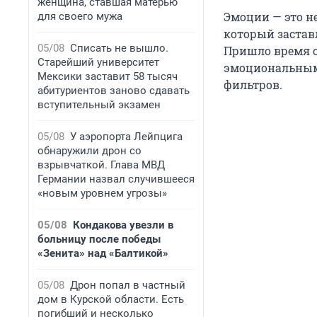
женщина, ставшая матерью
Эмоции — это не 
для своего мужа
который заставл
05/08
Списать не вышло.
Пришло время с
Старейший университет
эмоциональным д
Мексики заставит 58 тысяч
фильтров.
абитуриентов заново сдавать
вступительный экзамен
05/08
У аэропорта Лейпцига
обнаружили дрон со
взрывчаткой. Глава МВД
Германии назвал случившееся
«новым уровнем угрозы»
05/08
Кондакова увезли в
больницу после победы
«Зенита» над «Балтикой»
05/08
Дрон попал в частный
дом в Курской области. Есть
погибший и несколько