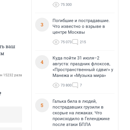
75 300
Погибшие и пострадавшие.
3
Что известно о взрыве в
центре Москвы
75 073
215
ть ваш
им
Куда пойти 31 июля–2
4
августа: праздник флоксов,
«Пространственный сдвиг» у
Манежа и «Музыка мира»
н 15232 раза
73 800
7
?
Галька била в людей,
5
пострадавших грузили в
скорые на лежаках. Что
происходило в Геленджике
после атаки БПЛА