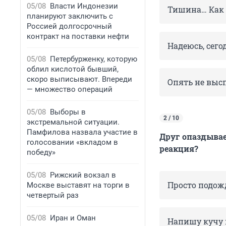
05/08
Власти Индонезии
Тишина… Как 
планируют заключить с
Россией долгосрочный
контракт на поставки нефти
Надеюсь, сего
05/08
Петербурженку, которую
облил кислотой бывший,
скоро выписывают. Впереди
Опять не выс
— множество операций
05/08
Выборы в
2 / 10
экстремальной ситуации.
Памфилова назвала участие в
Друг опаздывае
голосовании «вкладом в
реакция?
победу»
05/08
Рижский вокзал в
Просто подож
Москве выставят на торги в
четвертый раз
05/08
Иран и Оман
Напишу кучу 