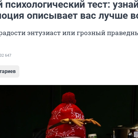
психологический тест: узнай
моция описывает вас лучше в
радости энтузиаст или грозный праведн
32 647
тариев