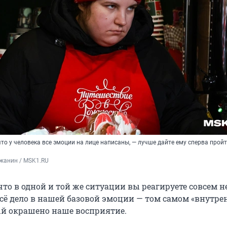
что у человека все эмоции на лице написаны, — лучше дайте ему сперва прой
жанин / MSK1.RU
что в одной и той же ситуации вы реагируете совсем не
ё дело в нашей базовой эмоции — том самом «внутре
рый окрашено наше восприятие.