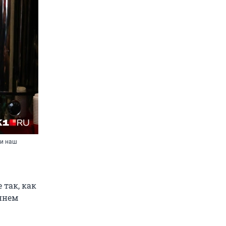
ти наш
 так, как
ннем