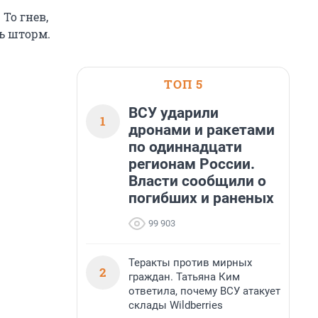
 То гнев,
ть шторм.
ТОП 5
ВСУ ударили
1
дронами и ракетами
по одиннадцати
регионам России.
Власти сообщили о
погибших и раненых
99 903
Теракты против мирных
2
граждан. Татьяна Ким
ответила, почему ВСУ атакует
склады Wildberries