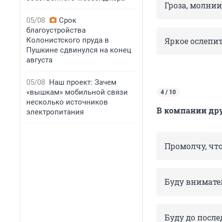
Гроза, молнии
05/08
Срок
благоустройства
Колонистского пруда в
Яркое ослепи
Пушкине сдвинулся на конец
августа
05/08
Наш проект: Зачем
«вышкам» мобильной связи
4 / 10
несколько источников
В компании дру
электропитания
Промолчу, чт
Буду внимател
Буду до после