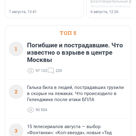
Благотворительный фо
бездомным животным 
заключили соглашение
7 августа, 13:41
6 августа, 12:26
стратегическом сотрудн
ТОП 5
Погибшие и пострадавшие. Что
1
известно о взрыве в центре
Москвы
97 122
220
Галька била в людей, пострадавших грузили
2
в скорые на лежаках. Что происходило в
Геленджике после атаки БПЛА
90 504
15 телесериалов августа — выбор
3
«Фонтанки»: «Коп-звезда», новые «Тед