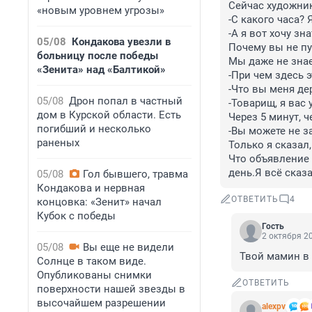
Сейчас художник
«новым уровнем угрозы»
-С какого часа? Я
-А я вот хочу зн
05/08
Кондакова увезли в
Почему вы не пу
больницу после победы
Мы даже не знаем
«Зенита» над «Балтикой»
-При чем здесь э
-Что вы меня дер
05/08
Дрон попал в частный
-Товарищ, я вас 
дом в Курской области. Есть
Через 5 минут, ч
погибший и несколько
-Вы можете не з
раненых
Только я сказал,
Что объявление б
день.Я всё сказ
05/08
Гол бывшего, травма
Кондакова и нервная
ОТВЕТИТЬ
4
концовка: «Зенит» начал
Кубок с победы
Гость
2 октября 20
05/08
Вы еще не видели
Твой мамин в
Солнце в таком виде.
Опубликованы снимки
ОТВЕТИТЬ
поверхности нашей звезды в
высочайшем разрешении
alexpv