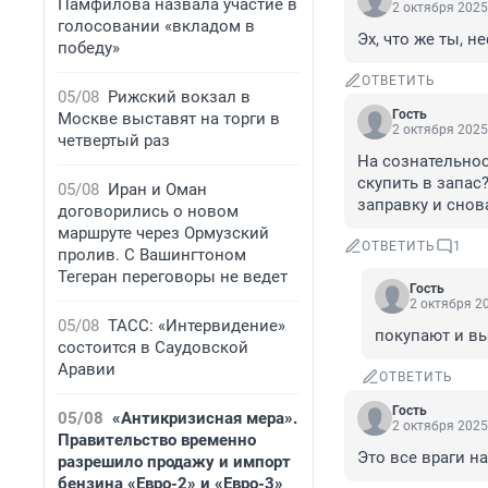
Памфилова назвала участие в
2 октября 2025
голосовании «вкладом в
Эх, что же ты, н
победу»
ОТВЕТИТЬ
05/08
Рижский вокзал в
Гость
Москве выставят на торги в
2 октября 2025
четвертый раз
На сознательнос
скупить в запас?
05/08
Иран и Оман
заправку и снова.
договорились о новом
маршруте через Ормузский
ОТВЕТИТЬ
1
пролив. С Вашингтоном
Тегеран переговоры не ведет
Гость
2 октября 20
05/08
ТАСС: «Интервидение»
покупают и в
состоится в Саудовской
Аравии
ОТВЕТИТЬ
Гость
05/08
«Антикризисная мера».
2 октября 2025
Правительство временно
Это все враги н
разрешило продажу и импорт
бензина «Евро-2» и «Евро-3»