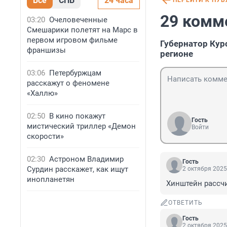
Все
СПБ
24 часа
ПЕРЕЙТИ К ПУ
29 комм
03:20
Очеловеченные
Смешарики полетят на Марс в
первом игровом фильме
Губернатор Кур
франшизы
регионе
03:06
Петербуржцам
расскажут о феномене
«Халлю»
02:50
В кино покажут
Гость
мистический триллер «Демон
Войти
скорости»
02:30
Астроном Владимир
Гость
Сурдин расскажет, как ищут
2 октября 2025
инопланетян
Хинштейн рассчи
ОТВЕТИТЬ
Гость
2 октября 2025