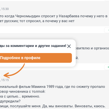
, 15:30
то когда Черномырдин спросит у Назарбаева почему у него в 
т русских; тот спросил, а почему у вас нет
, 15:16
ды за комментарии и другие задания!
ну, его партии, и главное, великому вдохновителю и организа
 !

Подробнее в профиле
 делаете жизнь россиян все более безумной.
, 15:15
ниальный фильм Мамина 1989 года, где по сюжету пропало 
овор чиновника с толпой:

на с целью... временно.

едупредили?

рищи, послушайте меня. Да, мы виноваты. Виноваты, каюсь.
