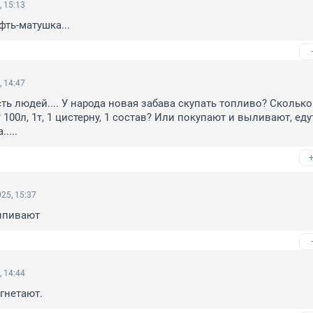
, 15:13
ефть-матушка...
, 14:47
ть людей.... У народа новая забава скупать топливо? Сколько
 100л, 1т, 1 цистерну, 1 состав? Или покупают и выливают, едут
....
25, 15:37
ыпивают
, 14:44
агнетают.