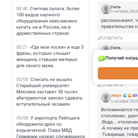
Гость
00:40
Счетная палата: более
2 октября 2025
100 видов научного
рассказывают, ч
оборудования невозможно
правительстве не
купить ни в России, ни в
дружественных странах
ОТВЕТИТЬ
00:21
«Где мои носки» и еще 3
Гость
2 октября 2025
фразы, которые слышит
Получай награ
женщина, ставшая матерью
Спасибо Хинштей
для своего мужа
всех наших побед
Вы день за днем
05/08
Списать не вышло.
Старейший университет
ОТВЕТИТЬ
Мексики заставит 58 тысяч
alexpv
абитуриентов заново сдавать
2 октября 2025
вступительный экзамен
Вспоминается ге
отопление , разг
05/08
У аэропорта Лейпцига
-Вода... отключе
обнаружили дрон со
-А почему не пр
взрывчаткой. Глава МВД
-Товарищи, това
Германии назвал случившееся