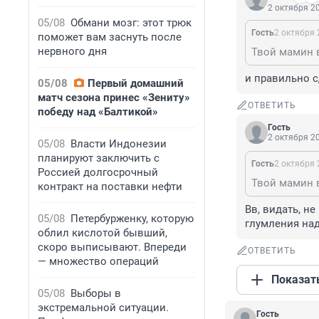
2 октября 20
05/08
Обмани мозг: этот трюк
Гость
2 октября 
поможет вам заснуть после
нервного дня
Твой мамин 
и правильно с
05/08
Первый домашний
матч сезона принес «Зениту»
ОТВЕТИТЬ
победу над «Балтикой»
Гость
2 октября 20
05/08
Власти Индонезии
планируют заключить с
Гость
2 октября 
Россией долгосрочный
Твой мамин 
контракт на поставки нефти
Вв, видать, н
05/08
Петербурженку, которую
глумления над
облил кислотой бывший,
скоро выписывают. Впереди
ОТВЕТИТЬ
— множество операций
Показат
05/08
Выборы в
экстремальной ситуации.
Гость