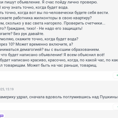
и пишут объявление. Я счас пойду лично проверю.

 хочу знать точно, когда будет вода.

ать точно, когда вот вы по-человечески будете себя вести.

скаете работника жилконторы в свою квартиру?

, сколько у вас света нагорело. Проверить счетчики...

то? Граждане, тихо! - Не надо его защищать!

гаете? Без рук давайте.

умоляю, скажите точно, когда будет вода?

ерез 10? Может временно включите, а?

аниматься демагогией? вы с высшим образованием.

 что будет написано объявление! Я всем объяснил всё!

удет написано красиво, красочно, когда, по какой час, по как
ал товарищам. Может быть на час раньше, товарищ.
25, 15:19
 америку удрал, сначала вдоволь поглумившись над Пушкины