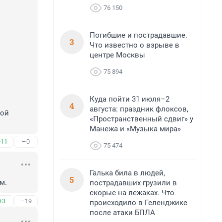
76 150
Погибшие и пострадавшие.
3
Что известно о взрыве в
центре Москвы
75 894
Куда пойти 31 июля–2
4
августа: праздник флоксов,
ой 
«Пространственный сдвиг» у
Манежа и «Музыка мира»
+11
–0
75 474
Галька била в людей,
5
м.
пострадавших грузили в
скорые на лежаках. Что
+3
–19
происходило в Геленджике
после атаки БПЛА