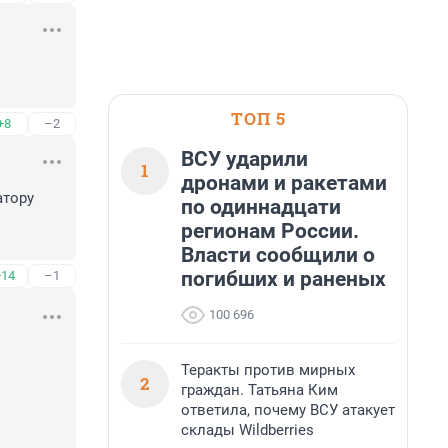
ТОП 5
+8
–2
ВСУ ударили
1
дронами и ракетами
тору 
по одиннадцати
регионам России.
Власти сообщили о
погибших и раненых
+14
–1
100 696
Теракты против мирных
2
граждан. Татьяна Ким
ответила, почему ВСУ атакует
склады Wildberries