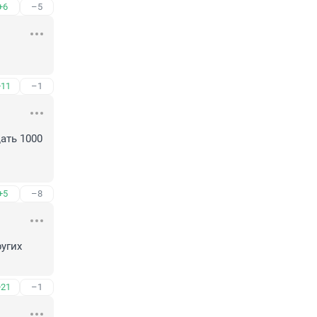
+6
–5
+11
–1
ть 1000 
+5
–8
угих 
+21
–1