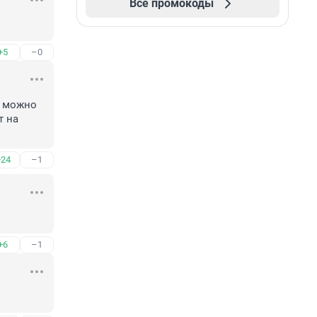
Все промокоды
+5
–0
 можно 
 на 
+24
–1
+6
–1