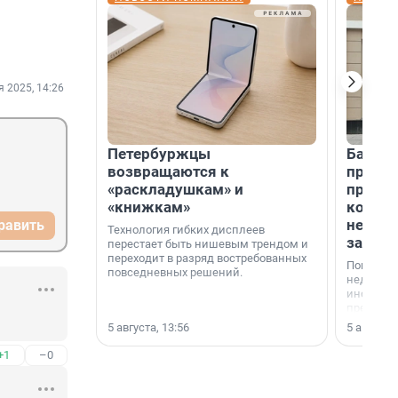
я 2025, 14:26
Петербуржцы
Банк К
возвращаются к
програ
«раскладушкам» и
приоб
«книжкам»
комме
недви
равить
Технология гибких дисплеев
застр
перестает быть нишевым трендом и
переходит в разряд востребованных
Покупка 
повседневных решений.
недвижи
инструме
предприн
офис, ск
5 августа, 13:56
5 августа,
или гото
успех сд
+1
–0
выбора о
финанси