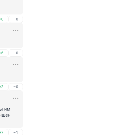
+0
–0
+6
–0
+2
–0
ы им 
ышен 
+7
–1