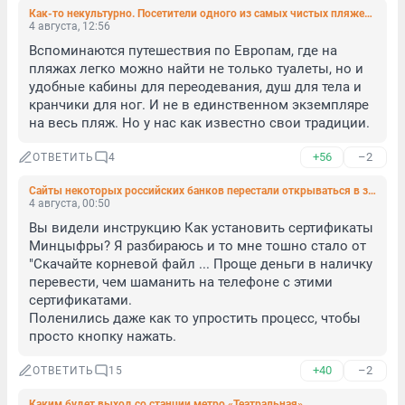
Как-то некультурно. Посетители одного из самых чистых пляжей Петербурга годами не могут добиться установки туалета
4 августа, 12:56
Вспоминаются путешествия по Европам, где на 
пляжах легко можно найти не только туалеты, но и 
удобные кабины для переодевания, душ для тела и 
кранчики для ног. И не в единственном экземпляре 
на весь пляж. Но у нас как известно свои традиции.
+56
–2
ОТВЕТИТЬ
4
Сайты некоторых российских банков перестали открываться в зарубежных браузерах
4 августа, 00:50
Вы видели инструкцию Как установить сертификаты 
Минцыфры? Я разбираюсь и то мне тошно стало от 
"Скачайте корневой файл ... Проще деньги в наличку 
перевести, чем шаманить на телефоне с этими 
сертификатами.

Поленились даже как то упростить процесс, чтобы 
просто кнопку нажать.
+40
–2
ОТВЕТИТЬ
15
Каким будет выход со станции метро «Театральная»