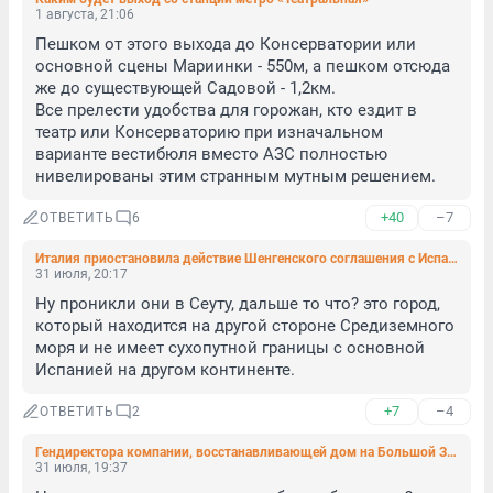
1 августа, 21:06
Пешком от этого выхода до Консерватории или 
основной сцены Мариинки - 550м, а пешком отсюда 
же до существующей Садовой - 1,2км.

Все прелести удобства для горожан, кто ездит в 
театр или Консерваторию при изначальном 
варианте вестибюля вместо АЗС полностью 
нивелированы этим странным мутным решением.
+40
–7
ОТВЕТИТЬ
6
Италия приостановила действие Шенгенского соглашения с Испанией
31 июля, 20:17
Ну проникли они в Сеуту, дальше то что? это город, 
который находится на другой стороне Средиземного 
моря и не имеет сухопутной границы с основной 
Испанией на другом континенте.
+7
–4
ОТВЕТИТЬ
2
Гендиректора компании, восстанавливающей дом на Большой Зелениной, отправили под домашний арест
31 июля, 19:37