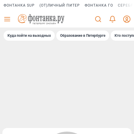
ФОНТАНКА SUP
(ОТ)ЛИЧНЫЙ ПИТЕР
ФОНТАНКА ГО
СЕРЕБР
Куда пойти на выходных
Образование в Петербурге
Кто поступ