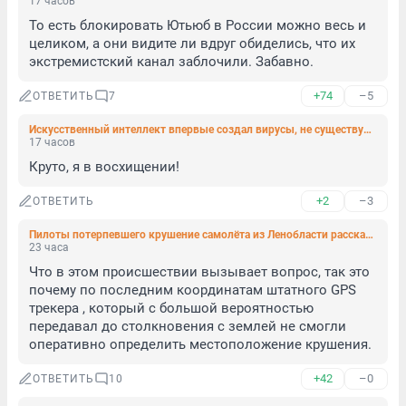
17 часов
То есть блокировать Ютьюб в России можно весь и 
целиком, а они видите ли вдруг обиделись, что их 
экстремистский канал заблочили. Забавно.
+74
–5
ОТВЕТИТЬ
7
Искусственный интеллект впервые создал вирусы, не существующие в природе. Они смогли уничтожить кишечную палочку
17 часов
Круто, я в восхищении!
+2
–3
ОТВЕТИТЬ
Пилоты потерпевшего крушение самолёта из Ленобласти рассказали, как выживали в сибирской тайге
23 часа
Что в этом происшествии вызывает вопрос, так это 
почему по последним координатам штатного GPS 
трекера , который с большой вероятностью 
передавал до столкновения с землей не смогли 
оперативно определить местоположение крушения.
+42
–0
ОТВЕТИТЬ
10