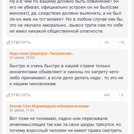
Ну а в чем по вашему должно быть обвинение? он 
его не убивал, официально устроен он не был(сам 
виноват), да, следствие должно выяснить, а не был 
ли он жив на тот момент. Но в любом случае как бы 
это не звучало аморально , вывоз трупа сам по себе 
не имел никакой общественной опасности.
+3
–12
ОТВЕТИТЬ
Куда снова упорхнула «Театральная»
31 июля, 18:03
Быстро и очень быстро в нашей стране только 
иноагентами объявляют и законы по запрету чего-
либо принимают, а если дело делать надо , то это не 
к нашим чиновникам.
+43
–3
ОТВЕТИТЬ
Блогер Соня Мармеладова избежала колонии
31 июля, 11:01
Вот тоже не понимаю, ладно они пересажали 
инакомыслящих так как за свои шкуры трясутся, но 
почему взрослый человек не имеет права смотреть 