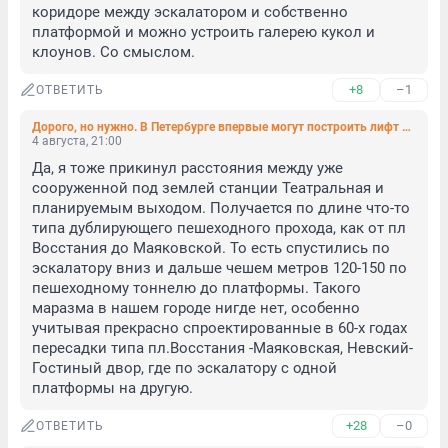
коридоре между эскалатором и собственно 
платформой и можно устроить галерею кукол и 
клоунов. Со смыслом.
+8
–1
ОТВЕТИТЬ
Дорого, но нужно. В Петербурге впервые могут построить лифт на глубокой станции метро
4 августа, 21:00
Да, я тоже прикинул расстояния между уже 
сооруженной под землей станции Театральная и 
планируемым выходом. Получается по длине что-то 
типа дублирующего пешеходного прохода, как от пл 
Восстания до Маяковской. То есть спустились по 
эскалатору вниз и дальше чешем метров 120-150 по 
пешеходному тоннелю до платформы. Такого 
маразма в нашем городе нигде нет, особенно 
учитывая прекрасно спроектированные в 60-х годах 
пересадки типа пл.Восстания -Маяковская, Невский-
Гостиный двор, где по эскалатору с одной 
платформы на другую.
+28
–0
ОТВЕТИТЬ