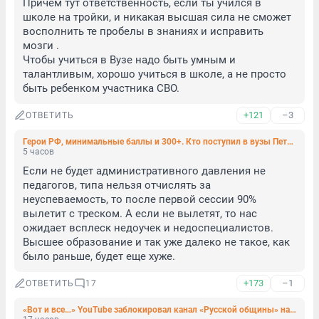
Причем тут ответственность, если ты учился в 
школе на тройки, и никакая высшая сила не сможет 
восполнить те пробелы в знаниях и исправить 
мозги .

Чтобы учиться в Вузе надо быть умным и 
талантливым, хорошо учиться в школе, а не просто 
быть ребенком участника СВО.
+121
–3
ОТВЕТИТЬ
Герои РФ, минимальные баллы и 300+. Кто поступил в вузы Петербурга по квоте для участников СВО
5 часов
Если не будет административного давления не 
педагогов, типа нельзя отчислять за 
неуспеваемость, то после первой сессии 90% 
вылетит с треском. А если не вылетят, то нас 
ожидает всплеск недоучек и недоспециалистов. 
Высшее образование и так уже далеко не такое, как 
было раньше, будет еще хуже.
+173
–1
ОТВЕТИТЬ
17
«Вот и все…» YouTube заблокировал канал «Русской общины» на 1,22 миллиона подписчиков