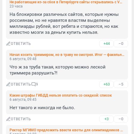
Не работающие из-за сбоя в Петербурге сайты открывались с VPN. Что это значит?
23 часа
На блокировки различных сайтов, которые нужны 
россиянам, но не нравятся властям выделены 
миллиарды рублей, вот ребята и стараются, но как 
известно мозги за деньги купить нельзя.
+44
–0
ОТВЕТИТЬ
Начал косить триммером, но в траву не смотрел. Итог — факельный пожар
6 августа, 09:48
Что ж за труба такая, которую можно леской 
триммера разрушить?!
+63
–5
ОТВЕТИТЬ
9
Какие штрафы ГИБДД нельзя оплатить со скидкой: список
6 августа, 09:45
Нет такого и никогда не было.
+3
–0
ОТВЕТИТЬ
Ректор МГИМО предложить ввести квоты для олимпиадников на поступление в вузы