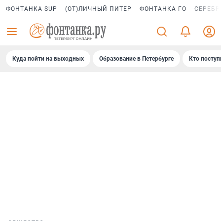
ФОНТАНКА SUP
(ОТ)ЛИЧНЫЙ ПИТЕР
ФОНТАНКА ГО
СЕРЕБР
Куда пойти на выходных
Образование в Петербурге
Кто поступ