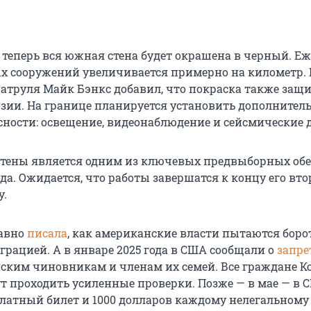
о теперь вся южная стена будет окрашена в черный. Е
 сооружений увеличивается примерно на километр. 
атруля Майк Бэнкс добавил, что покраска также защ
озии. На границе планируется установить дополнител
сности: освещение, видеонаблюдение и сейсмические 
стены является одним из ключевых предвыборных о
ода. Ожидается, что работы завершатся к концу его вто
у.
давно
писала
, как американские власти пытаются боро
грацией. А в январе 2025 года в США сообщали о
запре
ским чиновникам и членам их семей. Все граждане 
ут проходить усиленные проверки. Позже — в мае — в 
платный билет и
1000 долларов
каждому нелегальному