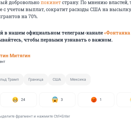
рый добровольно
покинет
страну. По мнению властей, 
е с учетом выплат, сократит расходы США на высылк
грантов на 70%.
ей в нашем официальном телеграм-канале
«Фонтанка
ывайтесь, чтобы первыми узнавать о важном.
тин Митягин
ент
льд Трамп
Граница
США
Мексика
24
3
1
ыделите фрагмент и нажмите Ctrl+Enter