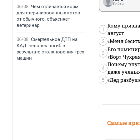
Войти
06/08
Чем отличается корм
для стерилизованных котов
от обычного, объясняет
Кому призна
ветеринар
1
август
06/08
Смертельное ДТП на
2
«Меня бесил
КАД: человек погиб в
Его номинир
результате столкновения трех
3
«Вор» Чухра
машин
Почему внут
4
даже учены
5
«Дед разбуш
Самые ярки