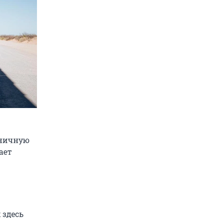
аничную
ает
 здесь