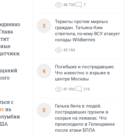
86 733
7
Теракты против мирных
жедневно
3
граждан. Татьяна Ким
Глава
ответила, почему ВСУ атакует
итит
склады Wildberries
ьные
83 184
датчики.
Погибшие и пострадавшие.
бещаний
4
Что известно о взрыве в
рого
центре Москвы
81 992
216
ться с
Галька била в людей,
те
на
5
пострадавших грузили в
Колумбии
скорые на лежаках. Что
США
происходило в Геленджике
после атаки БПЛА