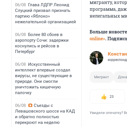
мигранту, кото
06/08
Глава ЛДПР Леонид
программа, даж
Слуцкий призвал признать
нелегальных ми
партию «Яблоко»
нежелательной организацией
Больше новост
06/08
Более 80 сбоев в
online»
. Подпис
аэропорту Сочи: задержки
коснулись и рейсов в
Петербург
Констан
корреспонд
06/08
Искусственный
интеллект впервые создал
вирусы, не существующие в
Мигрант
Дона
природе. Они смогли
уничтожить кишечную
палочку
23
06/08
Съезды с
Левашовского шоссе на КАД
Увидели опечатку? В
и обратно полностью
перекроют на неделю