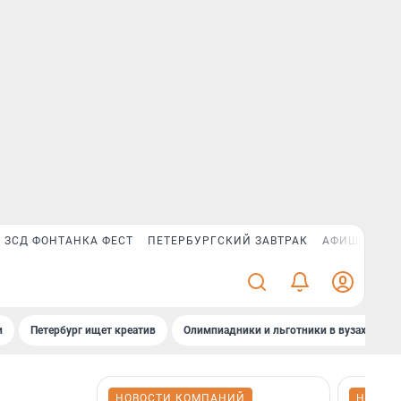
ЗСД ФОНТАНКА ФЕСТ
ПЕТЕРБУРГСКИЙ ЗАВТРАК
АФИША PLUS
и
Петербург ищет креатив
Олимпиадники и льготники в вузах СПб
НОВОСТИ КОМПАНИЙ
НОВОС