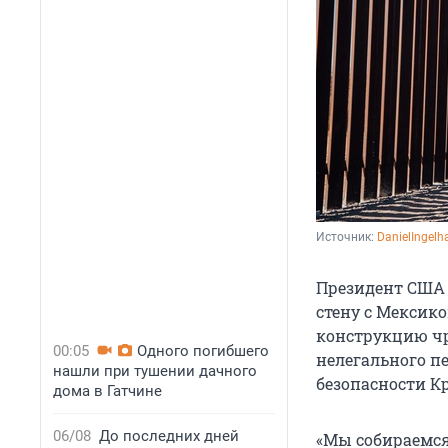
Источник: 
DanielIngelh
Президент США 
стену с Мексико
конструкцию чр
00:05
Одного погибшего
нелегального п
нашли при тушении дачного
безопасности К
дома в Гатчине
06/08
До последних дней
«Мы собираемся