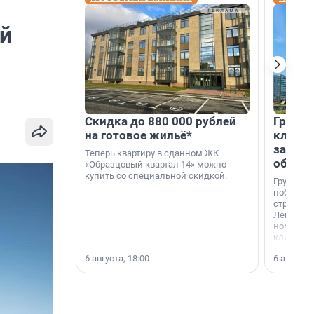
й
Скидка до 880 000 рублей
Группа
на готовое жильё*
клиен
застро
Теперь квартиру в сданном ЖК
област
«Образцовый квартал 14» можно
купить со специальной скидкой.
Группа А
победите
строител
Ленингра
номинац
клиенто
застройщ
6 августа, 18:00
6 августа,
области»