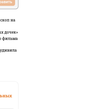
равить
оскоп на
ых дочек»
го фильма
 удивила
льных