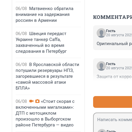
06/08
Матвиенко обратила
внимание на задержания
КОММЕНТАР
россиян в Армении
Гость
06/08
Швеция передаст
20 августа 2025
Украине танкер Caffa,
Оригинальный ра
захваченный во время
следования в Петербург
06/08
В Ярославской области
Гость
20 августа 2025
потушили резервуары НПЗ,
загоревшиеся в результате
Защита от корро
«самой массовой атаки
БПЛА»
06/08
«Стоит скорая с
включенными мигалками»:
ДТП с мотоциклом
произошло в Выборгском
районе Петербурга — видео
Гость