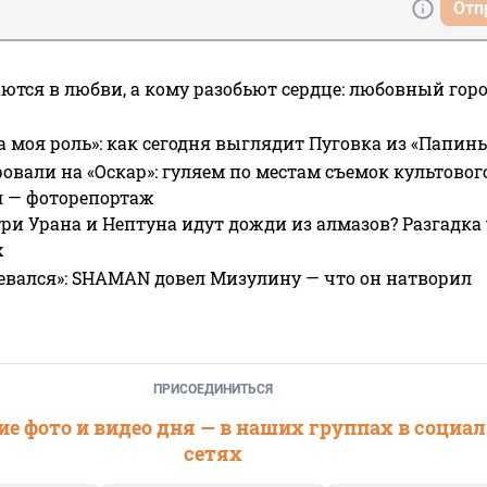
Отп
ются в любви, а кому разобьют сердце: любовный гор
а моя роль»: как сегодня выглядит Пуговка из «Папин
овали на «Оскар»: гуляем по местам съемок культово
я — фоторепортаж
ри Урана и Нептуна идут дожди из алмазов? Разгадка
х
евался»: SHAMAN довел Мизулину — что он натворил
ПРИСОЕДИНИТЬСЯ
е фото и видео дня — в наших группах в социа
сетях