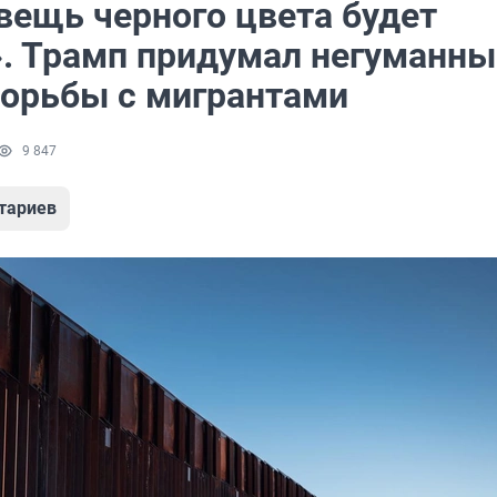
вещь черного цвета будет
». Трамп придумал негуманны
борьбы с мигрантами
9 847
тариев