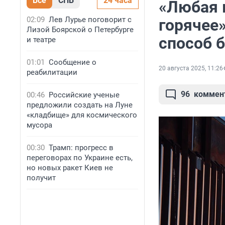
Все
СПБ
24 часа
«Любая 
02:09
Лев Лурье поговорит с
горячее
Лизой Боярской о Петербурге
способ 
и театре
01:01
Сообщение о
20 августа 2025, 11:26
реабилитации
96
коммен
00:46
Российские ученые
предложили создать на Луне
«кладбище» для космического
мусора
00:30
Трамп: прогресс в
переговорах по Украине есть,
но новых ракет Киев не
получит