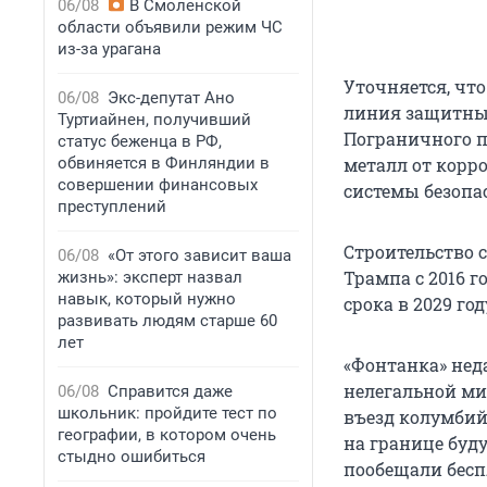
06/08
В Смоленской
области объявили режим ЧС
из-за урагана
Уточняется, чт
06/08
Экс-депутат Ано
линия защитных
Туртиайнен, получивший
Пограничного п
статус беженца в РФ,
обвиняется в Финляндии в
металл от корр
совершении финансовых
системы безопа
преступлений
Строительство 
06/08
«От этого зависит ваша
Трампа с 2016 г
жизнь»: эксперт назвал
навык, который нужно
срока в 2029 год
развивать людям старше 60
лет
«Фонтанка» не
нелегальной ми
06/08
Справится даже
школьник: пройдите тест по
въезд колумбий
географии, в котором очень
на границе буд
стыдно ошибиться
пообещали бес