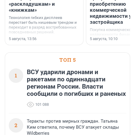
«раскладушкам» и
приобретению
«книжкам»
коммерческой
недвижимости у
Технология гибких дисплеев
застройщика
перестает быть нишевым трендом и
переходит в разряд востребованных
Покупка коммерческой
повседневных решений.
недвижимости финанс
5 августа, 13:56
5 августа, 10:10
инструмент, доступный
предпринимателей. Буд
офис, склад, торговое 
или готовый арендный 
ТОП 5
успех сделки зависит о
выбора объекта и грамо
финансирования.
ВСУ ударили дронами и
1
ракетами по одиннадцати
регионам России. Власти
сообщили о погибших и раненых
101 088
Теракты против мирных граждан. Татьяна
2
Ким ответила, почему ВСУ атакует склады
Wildberries