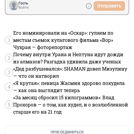
Гость
Отправить
Войти
Его номинировали на «Оскар»: гуляем по
1
местам съемок культового фильма «Вор»
Чухрая — фоторепортаж
Почему внутри Урана и Нептуна идут дожди
2
из алмазов? Разгадка удивила даже ученых
«Дед разбушевался»: SHAMAN довел Мизулину
3
— что он натворил
«Я крутая»: певица Жасмин здорово похудела
4
— как она выглядит теперь
«За месяц сбросил 15 килограммов»: Влад
5
Прохоров — о том, как худел, и о возлюбленной
старше его на 21 год
ПРИСОЕДИНИТЬСЯ