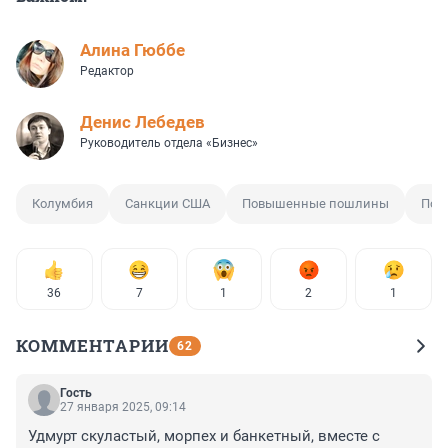
Алина Гюббе
Редактор
Денис Лебедев
Руководитель отдела «Бизнес»
Колумбия
Санкции США
Повышенные пошлины
Пош
36
7
1
2
1
КОММЕНТАРИИ
62
Гость
27 января 2025, 09:14
Удмурт скуластый, морпех и банкетный, вместе с 