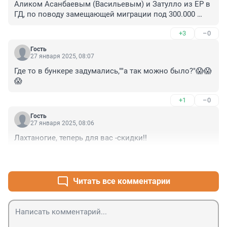
Аликом Асанбаевым (Васильевым) и Затулло из ЕР в 
ГД, по поводу замещающей миграции под 300.000 
ишаков в год, потеют, ежатся и кальмарно ускоряют 
+3
–0
воздух.
Гость
27 января 2025, 08:07
Где то в бункере задумались,""а так можно было?"😱😱
😱
+1
–0
Гость
27 января 2025, 08:06
Лахтаногие, теперь для вас -скидки!!
+0
–0
Читать все комментарии