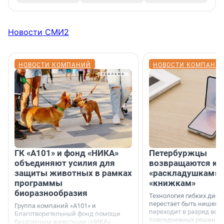
Новости СМИ2
НОВОСТИ КОМПАНИЙ
НОВОСТИ КОМПАНИ
ГК «А101» и фонд «НИКА»
Петербуржцы
объединяют усилия для
возвращаются к
защиты животных в рамках
«раскладушкам» 
программы
«книжкам»
биоразнообразия
Технология гибких дисп
перестает быть нишевы
Группа компаний «А101» и
переходит в разряд вос
Благотворительный фонд помощи
повседневных решений
бездомным животным «НИКА»