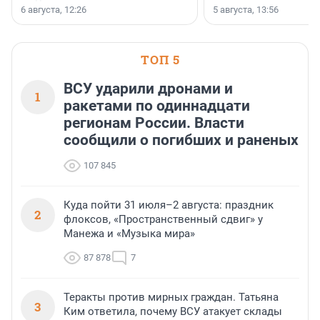
заключили соглашение о
6 августа, 12:26
5 августа, 13:56
стратегическом сотрудничестве.
ТОП 5
ВСУ ударили дронами и
1
ракетами по одиннадцати
регионам России. Власти
сообщили о погибших и раненых
107 845
Куда пойти 31 июля–2 августа: праздник
2
флоксов, «Пространственный сдвиг» у
Манежа и «Музыка мира»
87 878
7
Теракты против мирных граждан. Татьяна
3
Ким ответила, почему ВСУ атакует склады