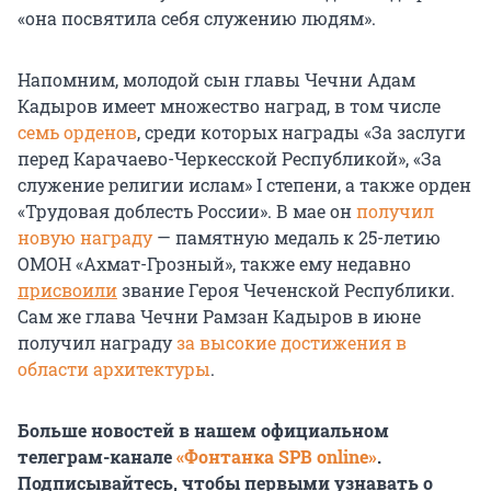
«она посвятила себя служению людям».
Напомним, молодой сын главы Чечни Адам
Кадыров имеет множество наград, в том числе
семь орденов
, среди которых награды «За заслуги
перед Карачаево-Черкесской Республикой», «За
служение религии ислам» I степени, а также орден
«Трудовая доблесть России». В мае он
получил
новую награду
— памятную медаль к
25-летию
ОМОН «Ахмат-Грозный», также ему недавно
присвоили
звание Героя Чеченской Республики.
Сам же глава Чечни Рамзан Кадыров в июне
получил награду
за высокие достижения в
области архитектуры
.
Больше новостей в нашем официальном
телеграм-канале
«Фонтанка SPB online»
.
Подписывайтесь, чтобы первыми узнавать о