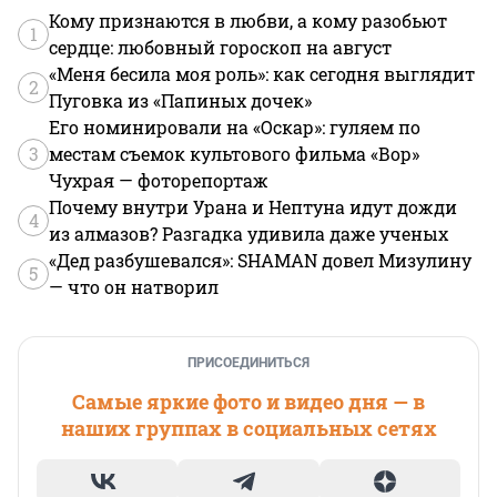
Кому признаются в любви, а кому разобьют
1
сердце: любовный гороскоп на август
«Меня бесила моя роль»: как сегодня выглядит
2
Пуговка из «Папиных дочек»
Его номинировали на «Оскар»: гуляем по
3
местам съемок культового фильма «Вор»
Чухрая — фоторепортаж
Почему внутри Урана и Нептуна идут дожди
4
из алмазов? Разгадка удивила даже ученых
«Дед разбушевался»: SHAMAN довел Мизулину
5
— что он натворил
ПРИСОЕДИНИТЬСЯ
Самые яркие фото и видео дня — в
наших группах в социальных сетях