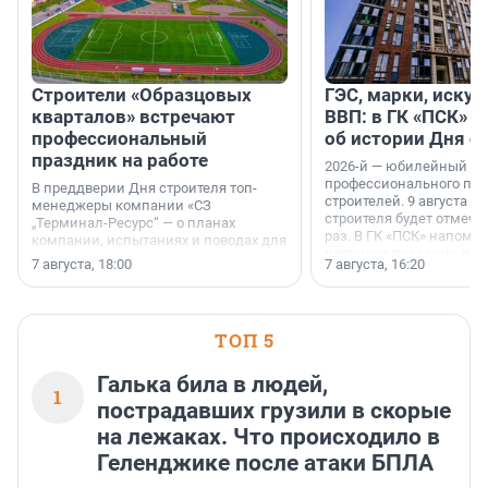
Строители «Образцовых
ГЭС, марки, искус
кварталов» встречают
ВВП: в ГК «ПСК» р
профессиональный
об истории Дня с
праздник на работе
2026-й — юбилейный го
профессионального пр
В преддверии Дня строителя топ-
строителей. 9 августа 2
менеджеры компании «СЗ
строителя будет отмечат
„Терминал-Ресурс“ — о планах
раз. В ГК «ПСК» напомни
компании, испытаниях и поводах для
появился праздник и к
осторожного оптимизма.
7 августа, 18:00
7 августа, 16:20
поменялась роль строит
ТОП 5
Галька била в людей,
1
пострадавших грузили в скорые
на лежаках. Что происходило в
Геленджике после атаки БПЛА