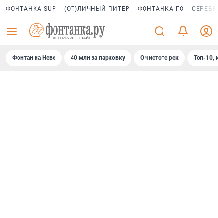
ФОНТАНКА SUP
(ОТ)ЛИЧНЫЙ ПИТЕР
ФОНТАНКА ГО
СЕРЕБР
Фонтан на Неве
40 млн за парковку
О чистоте рек
Топ-10, 