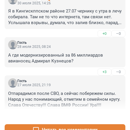
30 июля 2025, 14:26
Я в Кингискппском районе 27.07 чернику с утра в лечу 
собирала. Там не то что интернета, там связи нет. 
Услышала взрывы, думала, что залив близко, парад, 
пушки палят. А оказалось, что Лен область атаковали 
+0
–0
БПЛА. 51 шт!!! Видимо, не зря отменили парад то
Гость
28 июля 2025, 08:24
А где модернизированный за 86 миллиардов 
авианосец Адмирал Кузнецов?
+3
–0
Гость
27 июля 2025, 21:19
Отпарадимся после СВО, а сейчас побережем силы. 
Народ у нас понимающий, отметим в семейном кругу. 
Слава Отечеству!!! Слава ВМФ России! Ура!!!!
+0
–3
Читать все комментарии