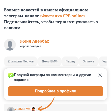
Больше новостей в нашем официальном
телеграм-канале
«Фонтанка SPB online»
.
Подписывайтесь, чтобы первыми узнавать о
важном.
Женя Авербах
корреспондент
Дмитрий Песков
День ВМФ
Парад
Отмена
Угроз
Получай награды за комментарии и другие 
задания!
15
47
5
4
11
Подробнее в профиле
КОММЕНТАРИИ
113
283583795