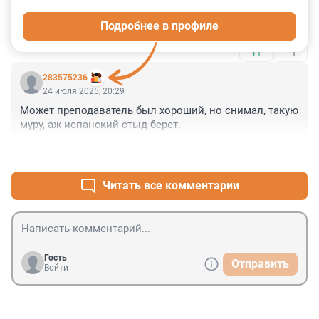
талантливо. А "Мастер...", один из лучших, безусловно. 
Подробнее в профиле
Спасибо за труд.
+1
–1
283575236
24 июля 2025, 20:29
Может преподаватель был хороший, но снимал, такую 
муру, аж испанский стыд берет.
+1
–8
Читать все комментарии
Гость
Отправить
Войти