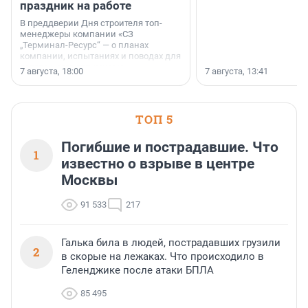
праздник на работе
В преддверии Дня строителя топ-
менеджеры компании «СЗ
„Терминал-Ресурс“ — о планах
компании, испытаниях и поводах для
осторожного оптимизма.
7 августа, 18:00
7 августа, 13:41
ТОП 5
Погибшие и пострадавшие. Что
1
известно о взрыве в центре
Москвы
91 533
217
Галька била в людей, пострадавших грузили
2
в скорые на лежаках. Что происходило в
Геленджике после атаки БПЛА
85 495