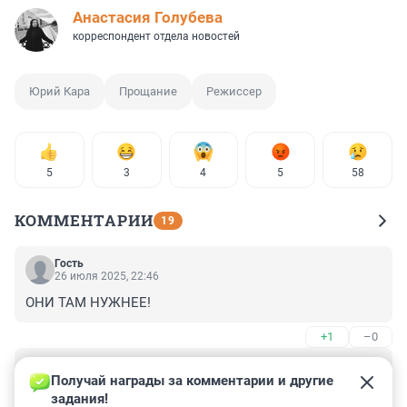
Анастасия Голубева
корреспондент отдела новостей
Юрий Кара
Прощание
Режиссер
5
3
4
5
58
КОММЕНТАРИИ
19
Гость
26 июля 2025, 22:46
ОНИ ТАМ НУЖНЕЕ!
+1
–0
Гость
25 июля 2025, 16:20
Получай награды за комментарии и другие 
задания!
Снимал разное кино по жанрам и качеству, но 