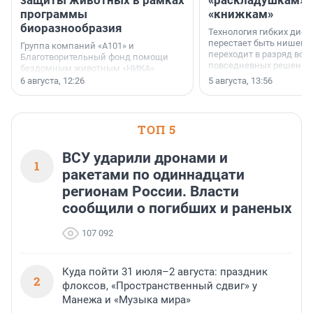
защиты животных в рамках
«раскладушкам» 
программы
«книжкам»
биоразнообразия
Технология гибких дисп
перестает быть нишевы
Группа компаний «А101» и
переходит в разряд вос
Благотворительный фонд помощи
повседневных решений
бездомным животным «НИКА»
заключили соглашение о
6 августа, 12:26
5 августа, 13:56
стратегическом сотрудничестве.
ТОП 5
ВСУ ударили дронами и
1
ракетами по одиннадцати
регионам России. Власти
сообщили о погибших и раненых
107 092
Куда пойти 31 июля–2 августа: праздник
2
флоксов, «Пространственный сдвиг» у
Манежа и «Музыка мира»