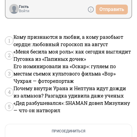
Гость
Отправить
Войти
Кому признаются в любви, а кому разобьют
1
сердце: любовный гороскоп на август
«Меня бесила моя роль»: как сегодня выглядит
2
Пуговка из «Папиных дочек»
Его номинировали на «Оскар»: гуляем по
3
местам съемок культового фильма «Вор»
Чухрая — фоторепортаж
Почему внутри Урана и Нептуна идут дожди
4
из алмазов? Разгадка удивила даже ученых
«Дед разбушевался»: SHAMAN довел Мизулину
5
— что он натворил
ПРИСОЕДИНИТЬСЯ