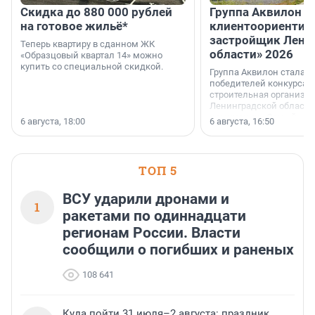
Скидка до 880 000 рублей
Группа Аквилон 
на готовое жильё*
клиентоориентир
застройщик Лени
Теперь квартиру в сданном ЖК
области» 2026
«Образцовый квартал 14» можно
купить со специальной скидкой.
Группа Аквилон стала 
победителей конкурса 
строительная организа
Ленинградской области 
номинации «Самый
6 августа, 18:00
6 августа, 16:50
клиентоориентированн
застройщик Ленинград
области».
ТОП 5
ВСУ ударили дронами и
1
ракетами по одиннадцати
регионам России. Власти
сообщили о погибших и раненых
108 641
Куда пойти 31 июля–2 августа: праздник