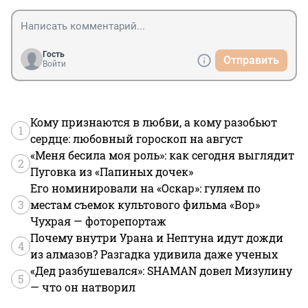
Гость
Отправить
Войти
Кому признаются в любви, а кому разобьют
1
сердце: любовный гороскоп на август
«Меня бесила моя роль»: как сегодня выглядит
2
Пуговка из «Папиных дочек»
Его номинировали на «Оскар»: гуляем по
3
местам съемок культового фильма «Вор»
Чухрая — фоторепортаж
Почему внутри Урана и Нептуна идут дожди
4
из алмазов? Разгадка удивила даже ученых
«Дед разбушевался»: SHAMAN довел Мизулину
5
— что он натворил