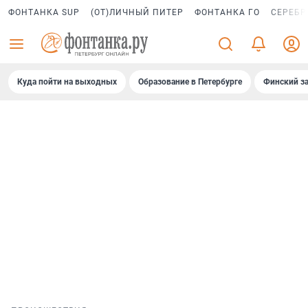
ФОНТАНКА SUP
(ОТ)ЛИЧНЫЙ ПИТЕР
ФОНТАНКА ГО
СЕРЕБР
Куда пойти на выходных
Образование в Петербурге
Финский за