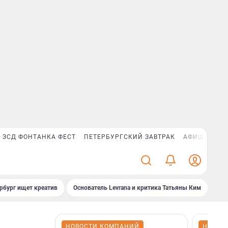
ЗСД ФОНТАНКА ФЕСТ
ПЕТЕРБУРГСКИЙ ЗАВТРАК
АФИША PLUS
рбург ищет креатив
Основатель Levrana и критика Татьяны Ким
Зач
НОВОСТИ КОМПАНИЙ
НОВОС