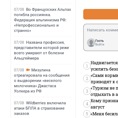
07/08
Во Французских Альпах
погибла россиянка.
Федерация альпинизма РФ:
«Непрофессионально и
странно»
Гость
07/08
Названа профессия,
Войти
представители которой реже
всего умирают от болезни
Альцгеймера
Надвигается
1
усилить без
07/08
Мизулина
«Сами корми
отреагировала на сообщения
2
о выдворении «веселого
приводят к 
молочника» Джастаса
«Туризм не 
3
Уолкера из РФ
отдыхать в а
Кому призна
07/08
Wildberries включила
4
август
атаки БПЛА в страхование
5
«Меня бесил
заказов