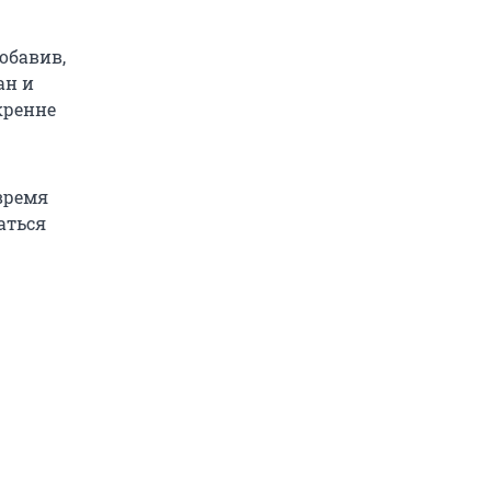
обавив,
ан и
кренне
 время
аться