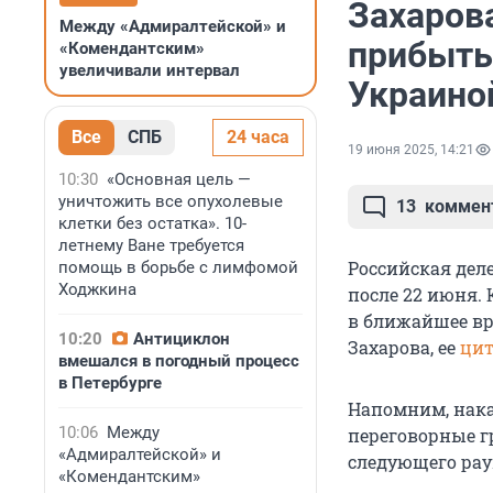
Захарова
Между «Адмиралтейской» и
прибыть
«Комендантским»
увеличивали интервал
Украино
Все
СПБ
24 часа
19 июня 2025, 14:21
10:30
«Основная цель —
уничтожить все опухолевые
13
коммен
клетки без остатка». 10-
летнему Ване требуется
Российская дел
помощь в борьбе с лимфомой
Ходжкина
после 22 июня.
в ближайшее в
10:20
Антициклон
Захарова, ее
цит
вмешался в погодный процесс
в Петербурге
Напомним, нак
10:06
Между
переговорные г
«Адмиралтейской» и
следующего рау
«Комендантским»