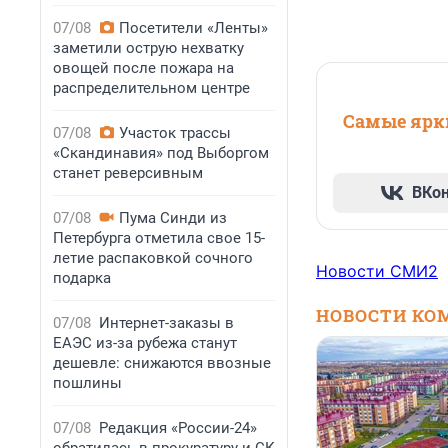
07/08
Посетители «Ленты»
заметили острую нехватку
овощей после пожара на
распределительном центре
Самые ярки
07/08
Участок трассы
«Скандинавия» под Выборгом
станет реверсивным
ВКо
07/08
Пума Синди из
Петербурга отметила свое 15-
летие распаковкой сочного
Новости СМИ2
подарка
НОВОСТИ КО
07/08
Интернет-заказы в
ЕАЭС из-за рубежа станут
дешевле: снижаются ввозные
пошлины
07/08
Редакция «России-24»