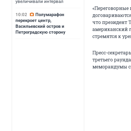
увеличивали интервал
«Переговорные 
10:02
Полумарафон
договариваются,
перекроет центр,
что президент 
Васильевский остров и
американский л
Петроградскую сторону
стремятся к ур
Пресс-секретар
третьего раунд
меморандумы ст