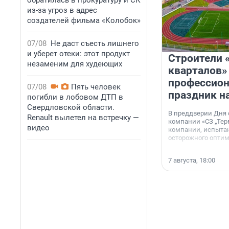
обратилась в прокуратуру и СК
из-за угроз в адрес
создателей фильма «Колобок»
07/08
Не даст съесть лишнего
и уберет отеки: этот продукт
Строители 
незаменим для худеющих
кварталов»
профессио
07/08
Пять человек
праздник н
погибли в лобовом ДТП в
Свердловской области.
В преддверии Дня
Renault вылетел на встречку —
компании «СЗ „Тер
видео
компании, испытан
осторожного опти
7 августа, 18:00