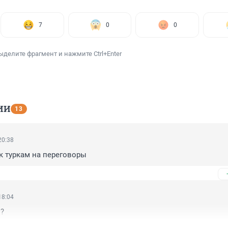
7
0
0
ыделите фрагмент и нажмите Ctrl+Enter
ИИ
13
20:38
к туркам на переговоры
18:04
 ?