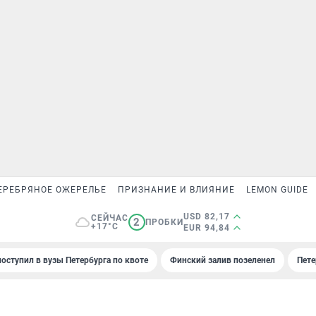
ЕРЕБРЯНОЕ ОЖЕРЕЛЬЕ
ПРИЗНАНИЕ И ВЛИЯНИЕ
LEMON GUIDE
USD 82,17
СЕЙЧАС
2
ПРОБКИ
+17°C
EUR 94,84
поступил в вузы Петербурга по квоте
Финский залив позеленел
Пете