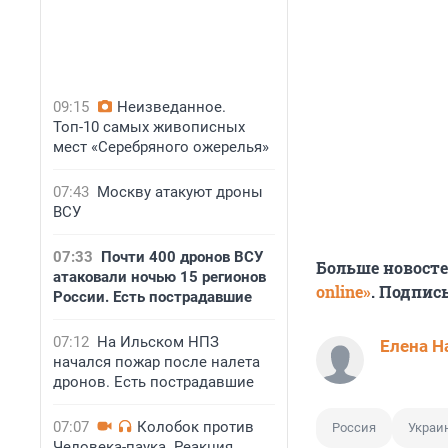
09:15
Неизведанное.
Топ-10 самых живописных
мест «Серебряного ожерелья»
07:43
Москву атакуют дроны
ВСУ
07:33
Почти 400 дронов ВСУ
Больше новост
атаковали ночью 15 регионов
online»
. Подпис
России. Есть пострадавшие
07:12
На Ильском НПЗ
Елена Н
начался пожар после налета
дронов. Есть пострадавшие
07:07
Колобок против
Россия
Украи
Человека-паука. Реакция