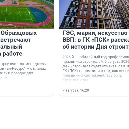
«Образцовых
ГЭС, марки, искусство
 встречают
ВВП: в ГК «ПСК» расск
нальный
об истории Дня строит
а работе
2026-й — юбилейный год профессио
праздника строителей. 9 августа 2026
 строителя топ-менеджеры
День строителя будет отмечаться в 70
минал-Ресурс“ — о планах
ГК «ПСК» напомнили о том, как появ
иях и поводах для
праздник и как поменялась роль
мизма.
строительства.
7 августа, 16:20