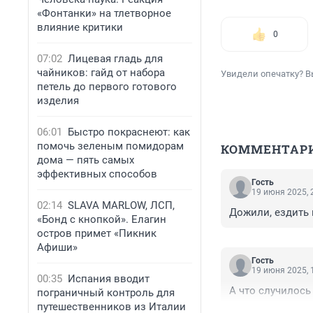
«Фонтанки» на тлетворное
влияние критики
0
07:02
Лицевая гладь для
чайников: гайд от набора
Увидели опечатку? В
петель до первого готового
изделия
06:01
Быстро покраснеют: как
помочь зеленым помидорам
КОММЕНТАР
дома — пять самых
эффективных способов
Гость
19 июня 2025, 
02:14
SLAVA MARLOW, ЛСП,
Дожили, ездить 
«Бонд с кнопкой». Елагин
остров примет «Пикник
Афиши»
Гость
19 июня 2025, 
00:35
Испания вводит
А что случилось
пограничный контроль для
путешественников из Италии