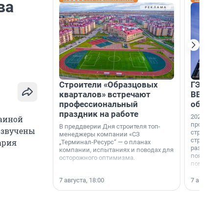
ва
Строители «Образцовых
ГЭС, м
кварталов» встречают
ВВП: в
профессиональный
об ист
праздник на работе
2026-й —
раиной
професси
В преддверии Дня строителя топ-
 озвучены
строителе
менеджеры компании «СЗ
строителя
ария
„Терминал-Ресурс“ — о планах
раз. В ГК
компании, испытаниях и поводах для
появился
осторожного оптимизма.
поменяла
7 августа, 18:00
7 августа,