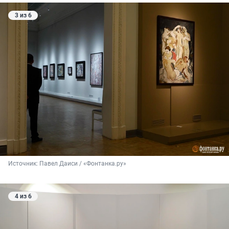
3 из 6
Источник: 
Павел Даиси / «Фонтанка.ру»
4 из 6