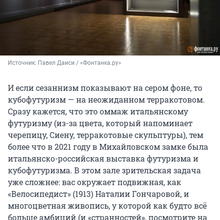
Источник: 
Павел Даиси / «Фонтанка.ру»
И если сезаннизм показывают на сером фоне, то
кубофутуризм — на неожиданном терракотовом.
Сразу кажется, что это оммаж итальянскому
футуризму (из-за цвета, который напоминает
черепицу, Сиену, терракотовые скульптуры), тем
более что в 2021 году в Михайловском замке была
итальянско-российская выставка футуризма и
кубофутуризма. В этом зале зрительская задача
уже сложнее: вас окружает подвижная, как
«Велосипедист» (1913) Наталии Гончаровой, и
многоцветная живопись, у которой как будто всё
больше амбиций (и «странностей», посмотрите на