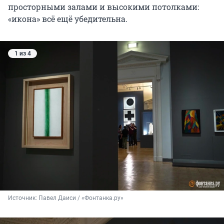
просторными залами и высокими потолками:
«икона» всё ещё убедительна.
1 из 4
Источник: 
Павел Даиси / «Фонтанка.ру»