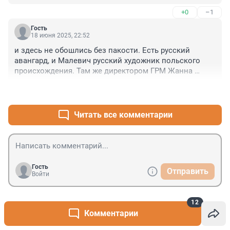
Они сами не знают
+0
–1
Гость
18 июня 2025, 22:52
и здесь не обошлись без пакости. Есть русский 
авангард, и Малевич русский художник польского 
происхождения. Там же директором ГРМ Жанна 
Манилова, пристяжная Собчака!
+0
–0
Читать все комментарии
Гость
Отправить
Войти
12
Комментарии
Кому признаются в любви, а кому разобьют
1
сердце: любовный гороскоп на август