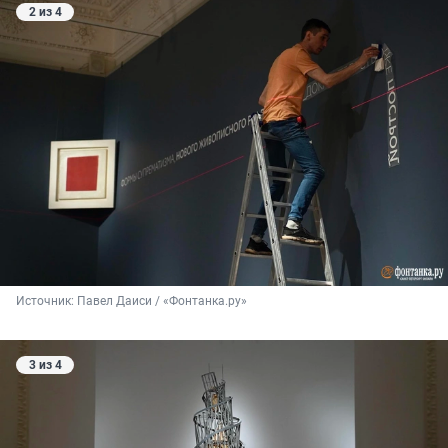
2 из 4
Источник: 
Павел Даиси / «Фонтанка.ру»
3 из 4