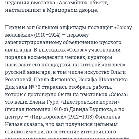
недавняя выставка «Ассамбляж, объект,
инсталляция» в Мраморном дворце.
Первый зал большой анфилады посвящён «Союзу
молодёжи» (1910–1914) — первому
зарегистрированному объединению русского
авангарда. В выставках «Союза» участвовали
порядка восьмидесяти человек, кураторы
называют его площадкой, на которой «вызрел»
русский авангард, в том числе искусство Ольги
Розановой, Павла Филонова, Иосифа Школьника.
Для зала № 70 старались отобрать работы,
которые достоверно были на выставках «Союза»:
это вещи Елены Гуро, «Днестровские пороги»
(первая половина 1910-х) Давида Бурлюка, а по
центру — «Пир королей» (1912–1913) Филонова.
Нельзя сказать, что зал получился цельным
стилистически, но состояние интенсивного
одновременного развития художников передаёт.