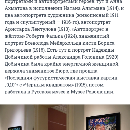
портретами и автопортретами героев: тут и Анна
Ахматова в исполнении Натана Альтмана (1914), и
два автопортрета художника (живописный 1911
года и скульптурный — 1916-го), автопортрет
Аристарха Лентулова (1913), «Автопортрет в
жёлтом» Роберта Фалька (1924), знаменитый
портрет Всеволода Мейерхольда кисти Бориса
Григорьева (1916). Есть тут и портрет Надежды
Добычиной работы Александра Головина (1920).
Добычина была крайне энергичной женщиной,
держала знаменитое Бюро, где прошла
«Последняя футуристическая выставка картин
„0,10“» с «Чёрным квадратом» (1915), потом
работала в Русском музее и Музее Революции.