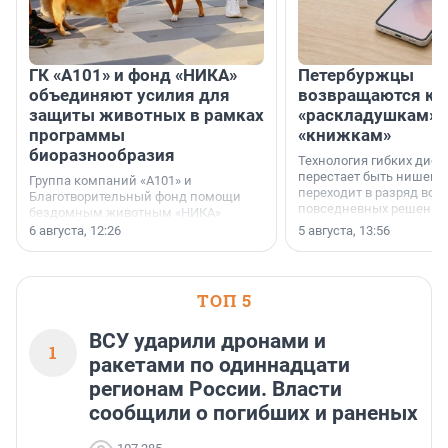
ГК «А101» и фонд «НИКА»
Петербуржцы
объединяют усилия для
возвращаются к
защиты животных в рамках
«раскладушкам» 
программы
«книжкам»
биоразнообразия
Технология гибких дисп
перестает быть нишевы
Группа компаний «А101» и
переходит в разряд вос
Благотворительный фонд помощи
повседневных решений
бездомным животным «НИКА»
заключили соглашение о
6 августа, 12:26
5 августа, 13:56
стратегическом сотрудничестве.
ТОП 5
ВСУ ударили дронами и
1
ракетами по одиннадцати
регионам России. Власти
сообщили о погибших и раненых