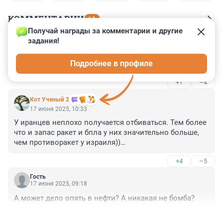
КОММЕНТАРИИ
61
Получай награды за комментарии и другие 
задания!
Гость
17 июня 2025, 11:50
Подробнее в профиле
Держись Иран! Россия с тобой!
+1
–4
Кот Ученый 2
17 июня 2025, 10:33
У иранцев неплохо получается отбиваться. Тем более 
что и запас ракет и бпла у них значительно больше, 
чем противоракет у израиля))

Плюс помощь России и Китая
+4
–5
Гость
17 июня 2025, 09:18
А может дело опять в нефти? А никакая не бомба?
+3
–3