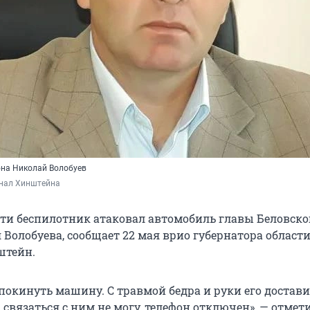
она Николай Волобуев
нал Хинштейна 
сти беспилотник атаковал автомобиль главы Беловско
 Волобуева, сообщает 22 мая врио губернатора област
штейн.
покинуть машину. С травмой бедра и руки его достави
 связаться с ним не могу, телефон отключен», — отмет