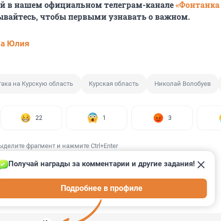
ей в нашем официальном телеграм-канале
«Фонтанка
ывайтесь, чтобы первыми узнавать о важном.
ва Юлия
така на Курскую область
Курская область
Николай Волобуев
22
1
3
ыделите фрагмент и нажмите Ctrl+Enter
Получай награды за комментарии и другие задания!
Подробнее в профиле
ИИ
76