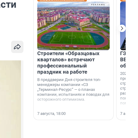
асти
Строители «Образцовых
ГЭС, м
кварталов» встречают
ВВП: в
профессиональный
об ист
праздник на работе
2026-й —
професси
В преддверии Дня строителя топ-
строителе
менеджеры компании «СЗ
строителя
„Терминал-Ресурс“ — о планах
раз. В ГК
компании, испытаниях и поводах для
появился
осторожного оптимизма.
поменяла
7 августа, 18:00
7 августа,