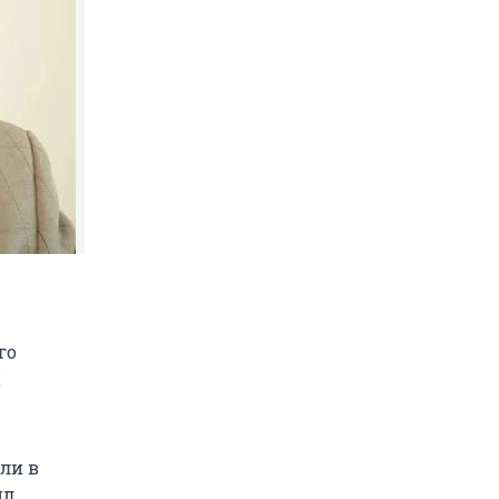
го
и
ли в
ил