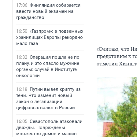
17:06
Финляндия собирается
ввести новый экзамен на
гражданство
16:50
«Газпром»: в подземных
хранилищах Европы рекордно
мало газа
«Считаю, что Н
представим к г
16:32
Операция пошла не по
отметил Хиншт
плану, и это спасло мужчине
органы: случай в Институте
онкологии
16:18
Путин вывел крипту из
тени. Что изменит новый
закон о легализации
цифровых валют в России
16:05
Севастополь атаковали
дважды. Повреждены
множество домов и машин