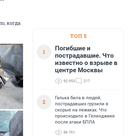
о, когда
ТОП 5
Погибшие и
1
пострадавшие. Что
известно о взрыве в
центре Москвы
92 953
217
Галька била в людей,
2
пострадавших грузили в
скорые на лежаках. Что
происходило в Геленджике
после атаки БПЛА
86 761