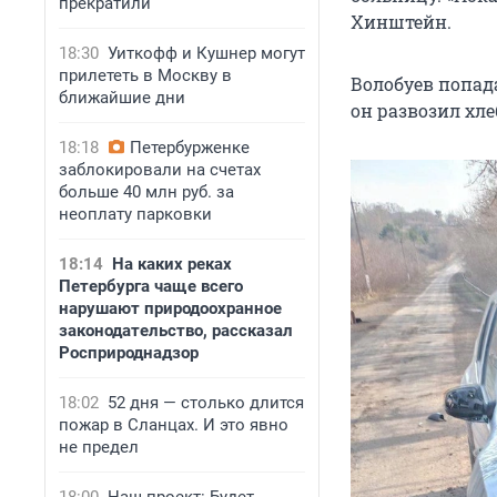
прекратили
Хинштейн.
18:30
Уиткофф и Кушнер могут
прилететь в Москву в
Волобуев попада
ближайшие дни
он развозил хл
18:18
Петербурженке
заблокировали на счетах
больше 40 млн руб. за
неоплату парковки
18:14
На каких реках
Петербурга чаще всего
нарушают природоохранное
законодательство, рассказал
Росприроднадзор
18:02
52 дня — столько длится
пожар в Сланцах. И это явно
не предел