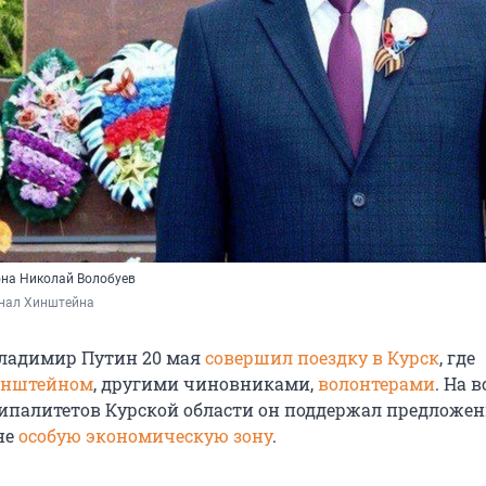
она Николай Волобуев
нал Хинштейна 
Владимир Путин 20 мая
совершил поездку в Курск
, где
Хинштейном
, другими чиновниками,
волонтерами
.
На в
палитетов Курской области он поддержал предложен
не
особую экономическую зону
.