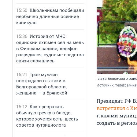
15:50
Школьникам пообещали
необычно длинные осенние
каникулы
15:36
История от МЧС:
одинокий яхтсмен сел на мель
в Финском заливе, телефон
разрядился, судовые средства
связи сломались
15:21
Трое мужчин
глава Беловского рай
пострадали от атаки в
Источник: 
телеграм-ка
Белгородской области,
женщина — в Брянской
Президент РФ 
15:12
Как превратить
встретился с 
обычную гречку в блюдо,
главами муници
которое хочется есть: шесть
создать в регио
советов нутрициолога