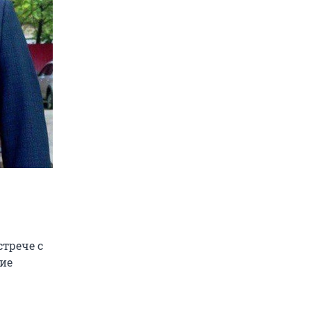
стрече с
ие