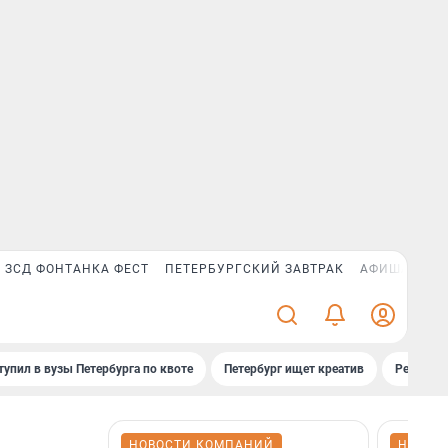
ЗСД ФОНТАНКА ФЕСТ
ПЕТЕРБУРГСКИЙ ЗАВТРАК
АФИША PLUS
тупил в вузы Петербурга по квоте
Петербург ищет креатив
Рейтинги
НОВОСТИ КОМПАНИЙ
НОВОС