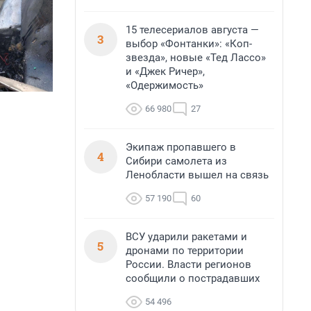
15 телесериалов августа —
3
выбор «Фонтанки»: «Коп-
звезда», новые «Тед Лассо»
и «Джек Ричер»,
«Одержимость»
66 980
27
Экипаж пропавшего в
4
Сибири самолета из
Ленобласти вышел на связь
57 190
60
ВСУ ударили ракетами и
5
дронами по территории
России. Власти регионов
сообщили о пострадавших
54 496