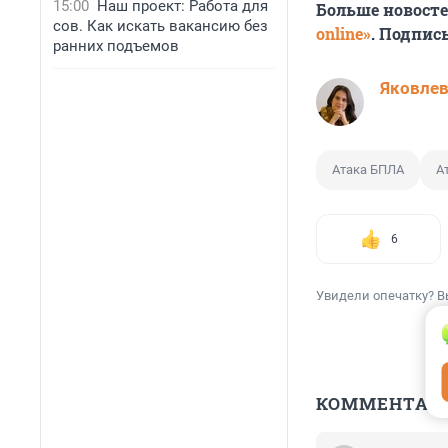
15:00
Наш проект: Работа для
Больше новост
сов. Как искать вакансию без
online»
. Подпис
ранних подъемов
Яковле
Атака БПЛА
А
6
Увидели опечатку? В
КОММЕНТАР