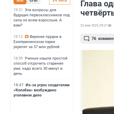
Все
СПБ
24 часа
Глава од
19:31
Эти вопросы для
четвёрт
будущих первоклассников под
силу не всем взрослым. А
вам?
22 мая 2025, 09:21
19:12
Верхние прудки в
76
коммен
Екатерининском парке
укрепят за 37 млн рублей
18:59
Ученые нашли простой
способ отсрочить старение
ума: надо всего 30 минут в
день
18:47
Из-за угроз создателям
«Колобка» возбуждено
уголовное дело