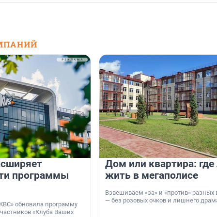
МПАНИЙ
асширяет
Дом или квартира: где
ти программы
жить в мегаполисе
Взвешиваем «за» и «против» разных 
— без розовых очков и лишнего драм
КВС» обновила программу
участников «Клуба Ваших