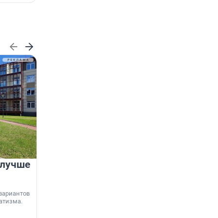
 лучше
Группа Аквилон на 20%
увеличила объём текущего
строительства в
вариантов
Ленинградской области
атизма.
Группа Аквилон входит в ТОП-5 рейтинга