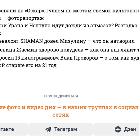
овали на «Оскар»: гуляем по местам съемок культово
я — фоторепортаж
ри Урана и Нептуна идут дожди из алмазов? Разгадка
х
евался»: SHAMAN довел Мизулину — что он натворил
 певица Жасмин здорово похудела — как она выглядит 
росил 15 килограммов»: Влад Прохоров — о том, как худе
 старше его на 21 год
ПРИСОЕДИНИТЬСЯ
е фото и видео дня — в наших группах в социа
сетях
нтакте
Телеграм
Дзен