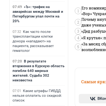
07:49
«Ъ»: трафик на
Его номинир
1
авиарейсах между Москвой и
«Вор» Чухра
Петербургом упал почти на
Почему внут
20%
2
даже учены
3
«Дед разбуш
07:32
Как часто после
трансплантации клетки
4
«Я крутая»:
донора «нападают» на
«За месяц сб
пациента, рассказывает
5
возлюбленной
гематолог
07:20
В результате
вторжения в Курскую область
погибли 640 мирных
жителей. Судьба 302
неизвестна
Самые ярки
07:01
Какие штрафы ГИБДД
нельзя оплатить со скидкой:
ВКо
список