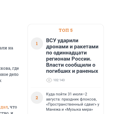
ТОП 5
ВСУ ударили
1
дронами и ракетами
али на
по одиннадцати
регионам России.
Власти сообщили о
кова, где
погибших и раненых
вное дело
к
102 143
в
Куда пойти 31 июля–2
2
августа: праздник флоксов,
«Пространственный сдвиг» у
ждал
, что
Манежа и «Музыка мира»
ство, и