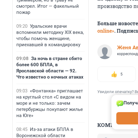
триммером, но в траву не
производство п
смотрел. Итог — факельный
пожар
Больше новост
09:20
Уральские врачи
online»
. Подпис
вспомнили методику XIX века,
чтобы помочь женщине,
приехавшей в командировку
Женя А
корреспонд
09:08
За ночь в стране сбито
более 600 БПЛА, в
Ярославской области — 92.
5
Что известно о ночных атаках
09:03
«Фонтанка» приглашает
Увидели опечатку? В
на круглый стол «С видом на
Получ
море и не только: зачем
петербуржцы покупают жилье
на Юге»
КОММЕНТАР
08:45
Из-за атаки БПЛА в
Воронежской области