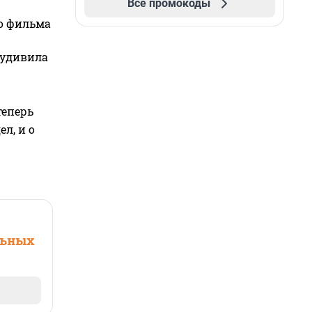
Все промокоды
го фильма
 удивила
теперь
л, и о
льных