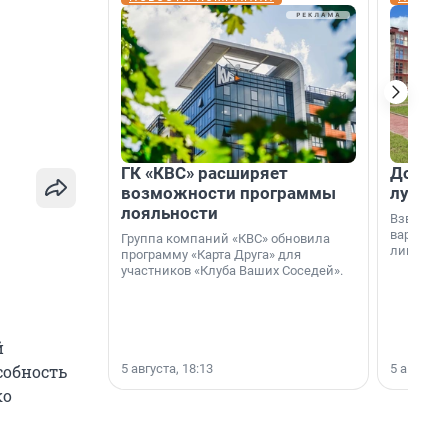
ГК «КВС» расширяет
Дом ил
возможности программы
лучше 
лояльности
Взвешива
варианто
Группа компаний «КВС» обновила
лишнего 
программу «Карта Друга» для
участников «Клуба Ваших Соседей».
й
5 августа, 18:13
5 августа,
собность
ко