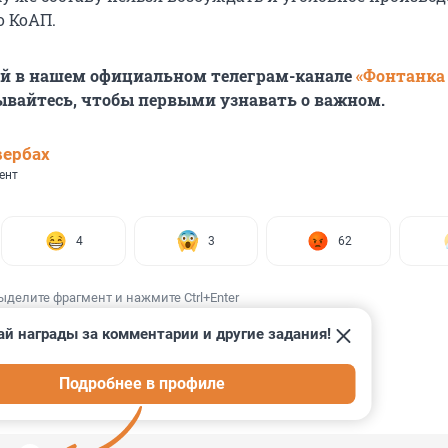
о КоАП.
ей в нашем официальном телеграм-канале
«Фонтанка
ывайтесь, чтобы первыми узнавать о важном.
вербах
ент
4
3
62
ыделите фрагмент и нажмите Ctrl+Enter
ай награды за комментарии и другие задания!
Подробнее в профиле
ИИ
39