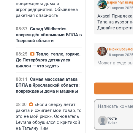
Барон Чупакаб
повреждены дома и
21 апреля 2025
агропредприятия. Объявлена
ракетная опасность
Ахаха! Привлека
Типа на курорт п
Давайте встрети
08:37
Склад Wildberries
повреждён обломками БПЛА в
Тверской области
Генрих Восьмо
08:25
Тепло, тепло, горячо.
18 апреля 2025
До Петербурга дотянулся
Может в суде вы
циклон — что ждать
08:11
Самая массовая атака
БПЛА в Ярославской области:
повреждены дома и машины
08:00
«Если сверху летит
ракета и сжигает мой товар, то
это не мой риск». Основатель
Гость
Levrana обрушился с критикой
Войти
на Татьяну Ким