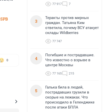
77 917
7
Теракты против мирных
 SPB
3
граждан. Татьяна Ким
ответила, почему ВСУ атакует
склады Wildberries
77 747
Погибшие и пострадавшие.
4
Что известно о взрыве в
0
центре Москвы
77 165
215
Галька била в людей,
5
пострадавших грузили в
скорые на лежаках. Что
происходило в Геленджике
после атаки БПЛА