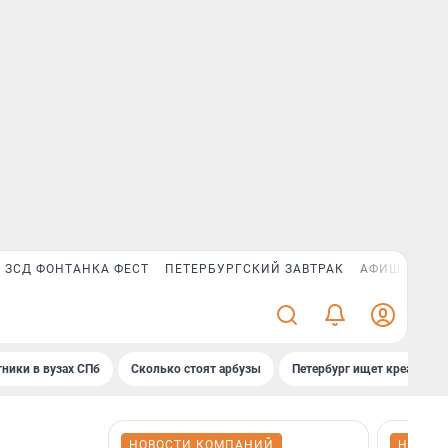
ЗСД ФОНТАНКА ФЕСТ
ПЕТЕРБУРГСКИЙ ЗАВТРАК
АФИША PLUS
ники в вузах СПб
Сколько стоят арбузы
Петербург ищет креатив
НОВОСТИ КОМПАНИЙ
НОВОС