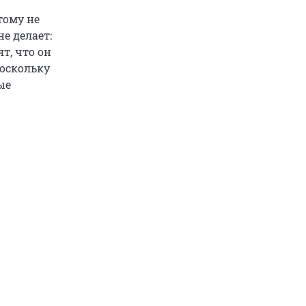
тому не
е делает:
т, что он
поскольку
ые