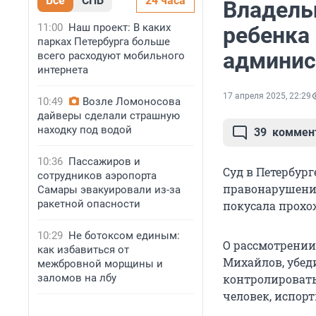
Все
СПБ
24 часа
Владель
11:00
Наш проект: В каких
ребенка 
парках Петербурга больше
админис
всего расходуют мобильного
интернета
17 апреля 2025, 22:29
10:49
Возле Ломоносова
дайверы сделали страшную
находку под водой
39
коммен
10:36
Пассажиров и
Суд в Петербур
сотрудников аэропорта
правонарушении
Самары эвакуировали из-за
ракетной опасности
покусала прохо
10:29
Не ботоксом единым:
О рассмотрении
как избавиться от
Михайлов, убед
межбровной морщины и
заломов на лбу
контролировать 
человек, испорт