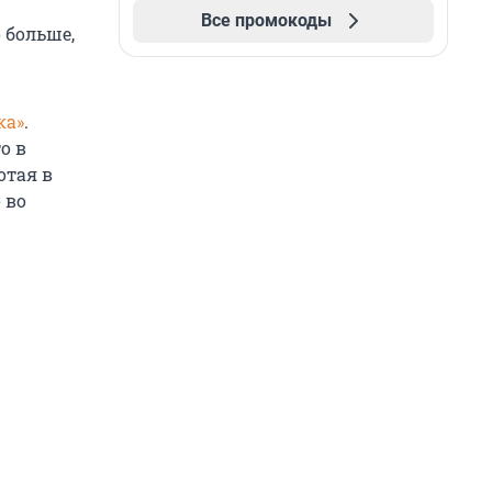
Все промокоды
 больше,
ка»
.
о в
отая в
 во