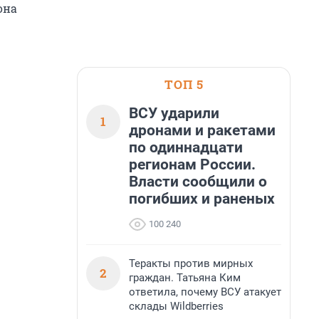
она
ТОП 5
ВСУ ударили
1
дронами и ракетами
по одиннадцати
регионам России.
Власти сообщили о
погибших и раненых
100 240
Теракты против мирных
2
граждан. Татьяна Ким
ответила, почему ВСУ атакует
склады Wildberries