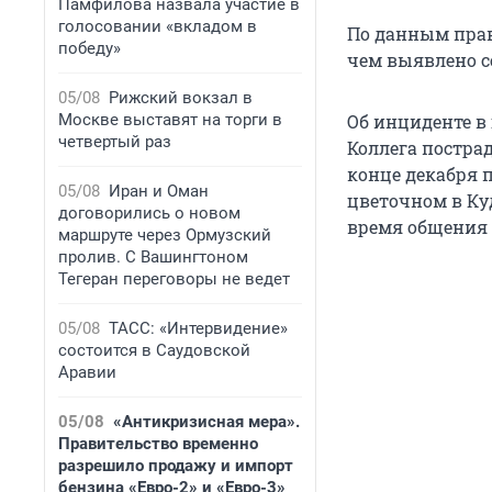
Памфилова назвала участие в
голосовании «вкладом в
По данным прав
победу»
чем выявлено с
05/08
Рижский вокзал в
Москве выставят на торги в
Об инциденте в
четвертый раз
Коллега постра
конце декабря 
05/08
Иран и Оман
цветочном в Ку
договорились о новом
время общения 
маршруте через Ормузский
пролив. С Вашингтоном
Тегеран переговоры не ведет
05/08
ТАСС: «Интервидение»
состоится в Саудовской
Аравии
05/08
«Антикризисная мера».
Правительство временно
разрешило продажу и импорт
бензина «Евро-2» и «Евро-3»