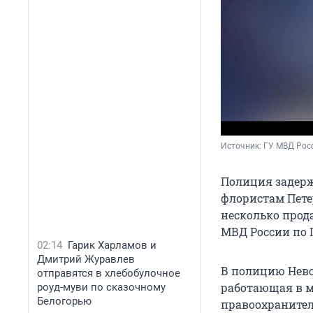
Источник: 
ГУ МВД Росс
Полиция задерж
флористам Пете
несколько прод
МВД России по 
02:14
Гарик Харламов и
Дмитрий Журавлев
В полицию Невс
отправятся в хлебобулочное
работающая в м
роуд-муви по сказочному
Белогорью
правоохранителя