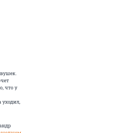
евушек.
очет
, что у
 уходил,
сандр
ошедшем