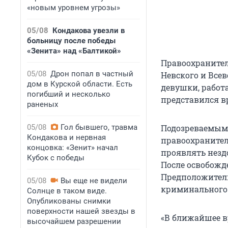
«новым уровнем угрозы»
05/08
Кондакова увезли в
больницу после победы
«Зенита» над «Балтикой»
Правоохранител
05/08
Дрон попал в частный
Невского и Все
дом в Курской области. Есть
девушки, работ
погибший и несколько
представился в
раненых
05/08
Гол бывшего, травма
Подозреваемым 
Кондакова и нервная
правоохранител
концовка: «Зенит» начал
проявлять незд
Кубок с победы
После освобожд
Предположитель
05/08
Вы еще не видели
криминального
Солнце в таком виде.
Опубликованы снимки
поверхности нашей звезды в
«В ближайшее в
высочайшем разрешении