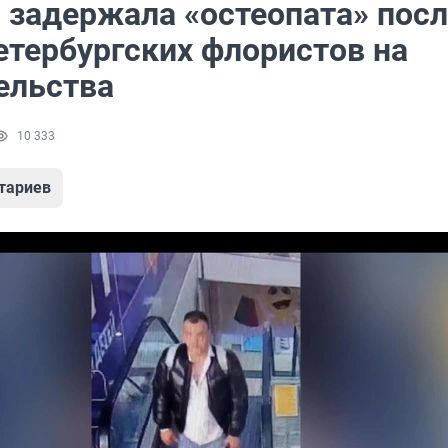
 задержала «остеопата» посл
етербургских флористов на
ельства
10 333
тариев