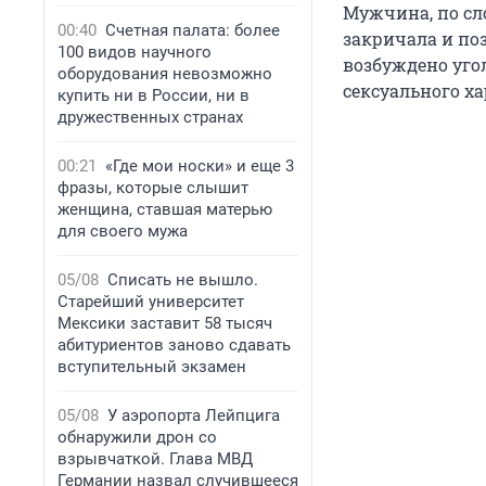
Мужчина, по сло
00:40
Счетная палата: более
закричала и по
100 видов научного
возбуждено уго
оборудования невозможно
сексуального ха
купить ни в России, ни в
дружественных странах
00:21
«Где мои носки» и еще 3
фразы, которые слышит
женщина, ставшая матерью
для своего мужа
05/08
Списать не вышло.
Старейший университет
Мексики заставит 58 тысяч
абитуриентов заново сдавать
вступительный экзамен
05/08
У аэропорта Лейпцига
обнаружили дрон со
взрывчаткой. Глава МВД
Германии назвал случившееся