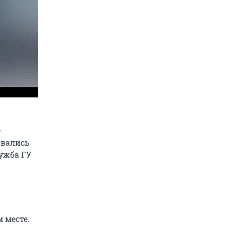
-
овались
лужба ГУ
 месте.