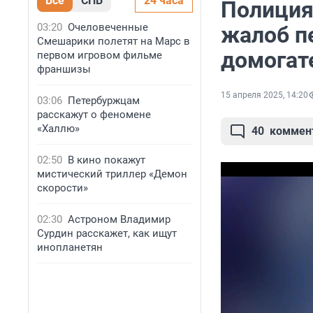
Все
СПБ
24 часа
Полиция
03:20
Очеловеченные
жалоб п
Смешарики полетят на Марс в
домогат
первом игровом фильме
франшизы
15 апреля 2025, 14:20
03:06
Петербуржцам
расскажут о феномене
«Халлю»
40
коммен
02:50
В кино покажут
мистический триллер «Демон
скорости»
02:30
Астроном Владимир
Сурдин расскажет, как ищут
инопланетян