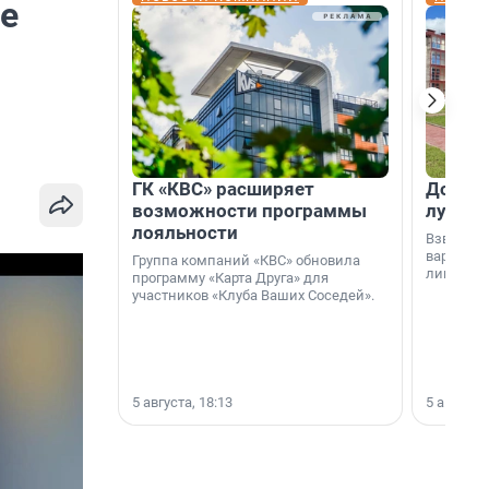
е
ГК «КВС» расширяет
Дом ил
возможности программы
лучше 
лояльности
Взвешива
варианто
Группа компаний «КВС» обновила
лишнего 
программу «Карта Друга» для
участников «Клуба Ваших Соседей».
5 августа, 18:13
5 августа,