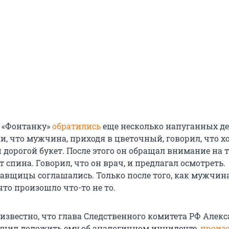
в «Фонтанку»
обратились
еще несколько напуганных д
и, что мужчина, приходя в цветочный, говорил, что х
дорогой букет. После этого он обращал внимание на то
 спина. Говорил, что он врач, и предлагал осмотреть.
авщицы соглашались. Только после того, как мужчина
то произошло что-то не то.
 известно, что глава Следственного комитета РФ Алек
чил доложить ему об аналогичном инциденте,
произ