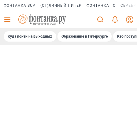
ФОНТАНКА SUP
(ОТ)ЛИЧНЫЙ ПИТЕР
ФОНТАНКА ГО
СЕРЕБР
Куда пойти на выходных
Образование в Петербурге
Кто поступ