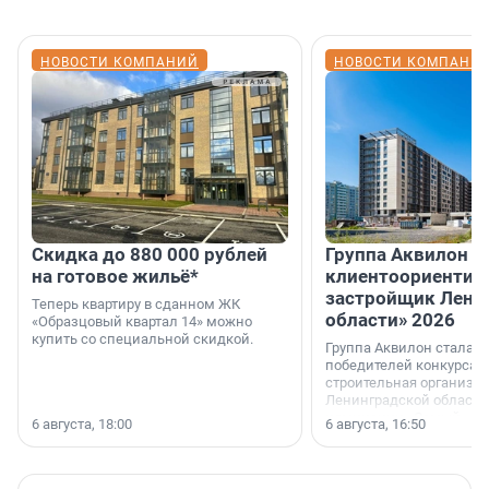
НОВОСТИ КОМПАНИЙ
НОВОСТИ КОМПАНИ
Скидка до 880 000 рублей
Группа Аквилон 
на готовое жильё*
клиентоориентир
застройщик Лени
Теперь квартиру в сданном ЖК
области» 2026
«Образцовый квартал 14» можно
купить со специальной скидкой.
Группа Аквилон стала 
победителей конкурса 
строительная организа
Ленинградской области 
номинации «Самый
6 августа, 18:00
6 августа, 16:50
клиентоориентированн
застройщик Ленинград
области».