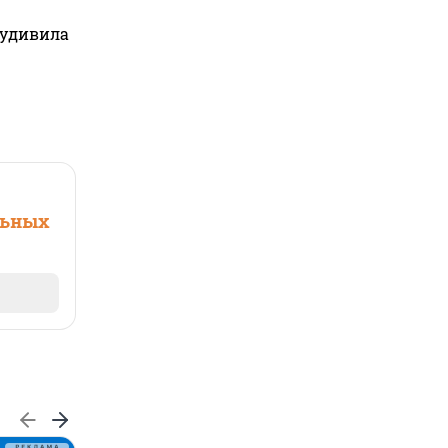
 удивила
льных