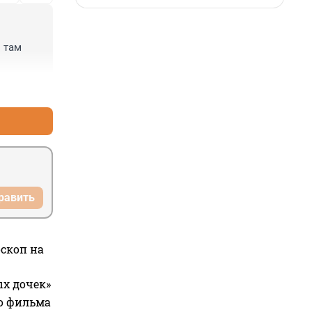
там 
+1
–0
равить
оскоп на
ых дочек»
го фильма