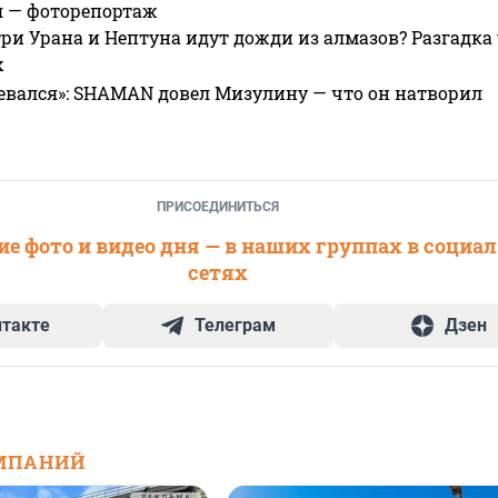
я — фоторепортаж
ри Урана и Нептуна идут дожди из алмазов? Разгадка
х
евался»: SHAMAN довел Мизулину — что он натворил
ПРИСОЕДИНИТЬСЯ
е фото и видео дня — в наших группах в социа
сетях
нтакте
Телеграм
Дзен
МПАНИЙ