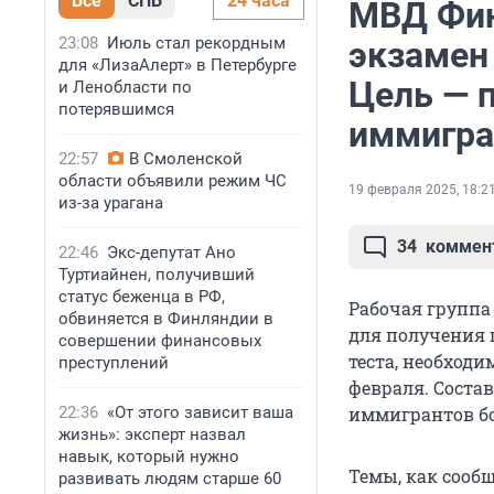
Все
СПБ
24 часа
МВД Фин
23:08
Июль стал рекордным
экзамен
для «ЛизаАлерт» в Петербурге
Цель — 
и Ленобласти по
потерявшимся
иммигра
22:57
В Смоленской
области объявили режим ЧС
19 февраля 2025, 18:2
из-за урагана
34
коммен
22:46
Экс-депутат Ано
Туртиайнен, получивший
статус беженца в РФ,
Рабочая групп
обвиняется в Финляндии в
для получения 
совершении финансовых
теста, необход
преступлений
февраля. Соста
22:36
«От этого зависит ваша
иммигрантов бо
жизнь»: эксперт назвал
навык, который нужно
Темы, как сообщ
развивать людям старше 60