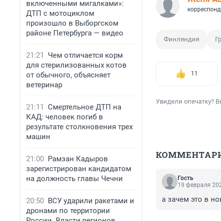
включенными мигалками»:
корреспонд
ДТП с мотоциклом
произошло в Выборгском
районе Петербурга — видео
Финляндия
Г
21:21
Чем отличается корм
для стерилизованных котов
11
от обычного, объясняет
ветеринар
Увидели опечатку? В
21:11
Смертельное ДТП на
КАД: человек погиб в
результате столкновения трех
машин
КОММЕНТАР
21:00
Рамзан Кадыров
зарегистрирован кандидатом
на должность главы Чечни
Гость
19 февраля 202
а зачем это в н
20:50
ВСУ ударили ракетами и
дронами по территории
России. Власти регионов