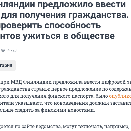
ляндии предложило ввести
 для получения гражданства.
проверить способность
нтов ужиться в обществе
1
4 720
тария
а при МВД Финляндии предложила ввести цифровой э
гражданства страны; первое предложение по содерж
имого для получения финского паспорта, было
опублик
вители указывают, что нововведения должны застави
льше следить за финскими новостями.
ается на сайте ведомства, могут включать, например,