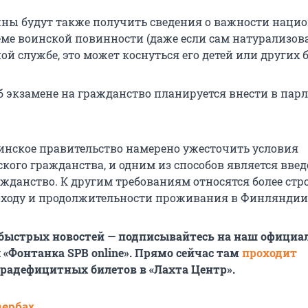
ны будут также получить сведения о важности наци
еме воинской повинности (даже если сам натурализо
й службе, это может коснуться его детей или других б
б экзамене на гражданство планируется внести в пар
нское правительство намерено
ужесточить условия
кого гражданства, и одним из способов является вве
ажданство. К другим требованиям относятся более стр
оходу и продолжительности проживания в Финляндии
 быстрых новостей — подписывайтесь на наш офици
 «Фонтанка SPB online». Прямо сейчас там
проходит
радефицитных билетов в «Лахта Центр».
вербах