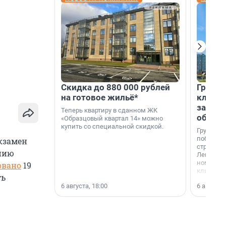
Скидка до 880 000 рублей
Группа
на готовое жильё*
клиен
застро
Теперь квартиру в сданном ЖК
област
«Образцовый квартал 14» можно
купить со специальной скидкой.
Группа А
победите
кзамен
строител
анию
Ленингра
номинац
овано
19
клиенто
ть
застройщ
6 августа, 18:00
6 августа,
области»