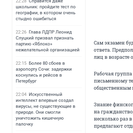
22:28
Справится даже
школьник: пройдите тест по
географии, в котором очень
стыдно ошибиться
22:26
Глава ЛДПР Леонид
Слуцкий призвал признать
Сам экзамен бу
партию «Яблоко»
ответа. Предпол
нежелательной организацией
лиц в возрасте о
22:15
Более 80 сбоев в
аэропорту Сочи: задержки
Рабочая группа 
коснулись и рейсов в
письменному те
Петербург
общественным ц
22:04
Искусственный
интеллект впервые создал
Знание финског
вирусы, не существующие в
на гражданство,
природе. Они смогли
уничтожить кишечную
несколько раз 
палочку
предлагают отда