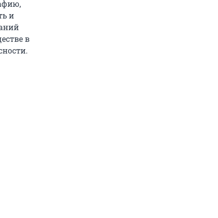
афию,
ть и
наний
естве в
сности.