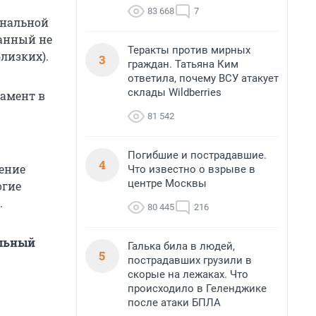
83 668
7
ональной
ванный не
Теракты против мирных
лизких).
3
граждан. Татьяна Ким
ответила, почему ВСУ атакует
склады Wildberries
ламент в
81 542
Погибшие и пострадавшие.
4
дение
Что известно о взрыве в
центре Москвы
огие
.
80 445
216
альный
Галька била в людей,
5
пострадавших грузили в
скорые на лежаках. Что
происходило в Геленджике
после атаки БПЛА