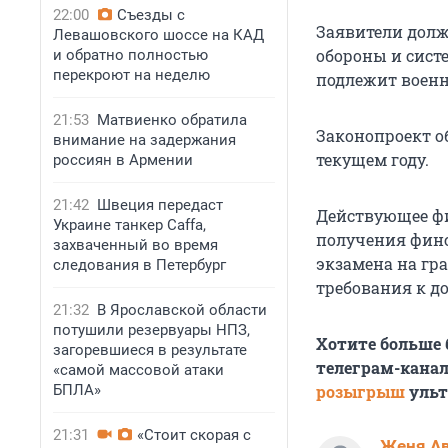
22:00
Съезды с
Заявители долж
Левашовского шоссе на КАД
обороны и сист
и обратно полностью
перекроют на неделю
подлежит военно
21:53
Матвиенко обратила
Законопроект о
внимание на задержания
текущем году.
россиян в Армении
21:42
Швеция передаст
Действующее фи
Украине танкер Caffa,
получения финс
захваченный во время
экзамена на гр
следования в Петербург
требования к д
21:32
В Ярославской области
потушили резервуары НПЗ,
Хотите больше
загоревшиеся в результате
телеграм-канал
«самой массовой атаки
БПЛА»
розыгрыш
ульт
21:31
«Стоит скорая с
Женя А