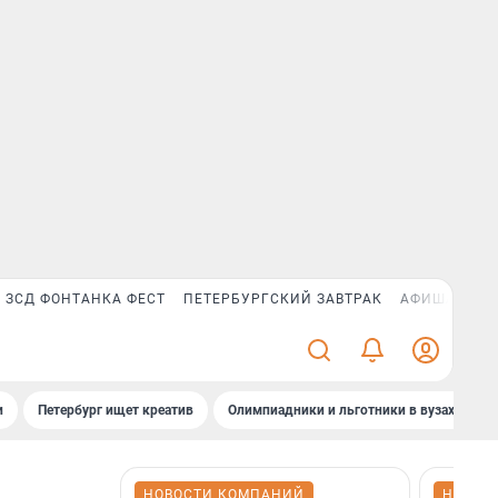
ЗСД ФОНТАНКА ФЕСТ
ПЕТЕРБУРГСКИЙ ЗАВТРАК
АФИША PLUS
и
Петербург ищет креатив
Олимпиадники и льготники в вузах СПб
НОВОСТИ КОМПАНИЙ
НОВОС