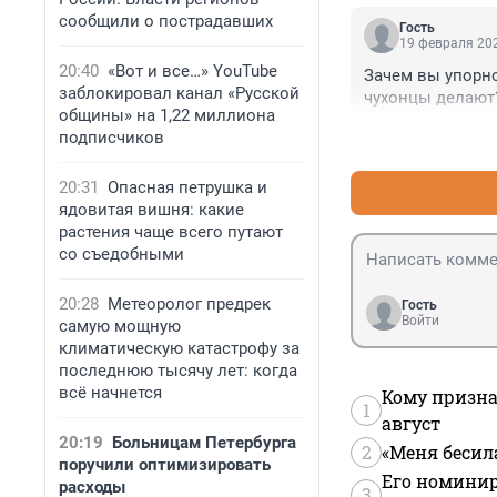
сообщили о пострадавших
Гость
19 февраля 202
20:40
«Вот и все…» YouTube
Зачем вы упорно
заблокировал канал «Русской
чухонцы делают
общины» на 1,22 миллиона
подписчиков
20:31
Опасная петрушка и
ядовитая вишня: какие
растения чаще всего путают
со съедобными
20:28
Метеоролог предрек
Гость
Войти
самую мощную
климатическую катастрофу за
последнюю тысячу лет: когда
всё начнется
Кому призна
1
август
20:19
Больницам Петербурга
2
«Меня бесил
поручили оптимизировать
Его номинир
расходы
3