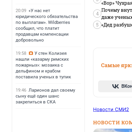
«Вор» Чухра
Почему внут
20:09
«У нас нет
4
юридического обязательства
даже учены
по выплатам». Wildberries
5
«Дед разбуш
сообщил, что платит
продавцам компенсации
добровольно
19:58
У стен Колизея
нашли «казарму римских
Самые ярки
пожарных»: мозаика с
дельфином и крабом
поставила ученых в тупик
ВКо
19:46
Ларионов дал своему
сыну ещё один шанс
закрепиться в СКА
Новости СМИ2
НОВОСТИ КО