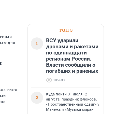
ТОП 5
антами
ВСУ ударили
ным для
1
дронами и ракетами
по одиннадцати
регионам России.
 к
Власти сообщили о
погибших и раненых
105 633
ах теста
Куда пойти 31 июля–2
ься
2
августа: праздник флоксов,
ена
«Пространственный сдвиг» у
Манежа и «Музыка мира»