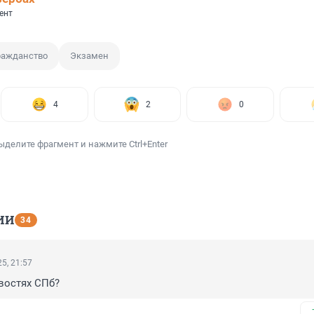
ент
ражданство
Экзамен
4
2
0
ыделите фрагмент и нажмите Ctrl+Enter
ИИ
34
5, 21:57
овостях СПб?