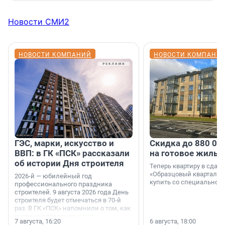
Новости СМИ2
НОВОСТИ КОМПАНИЙ
НОВОСТИ КОМПАНИ
ГЭС, марки, искусство и
Скидка до 880 00
ВВП: в ГК «ПСК» рассказали
на готовое жильё
об истории Дня строителя
Теперь квартиру в сда
«Образцовый квартал 1
2026-й — юбилейный год
купить со специальной 
профессионального праздника
строителей. 9 августа 2026 года День
строителя будет отмечаться в 70-й
раз. В ГК «ПСК» напомнили о том, как
появился праздник и как
7 августа, 16:20
6 августа, 18:00
поменялась роль строительства.