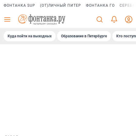
ФОНТАНКА SUP
(ОТ)ЛИЧНЫЙ ПИТЕР
ФОНТАНКА ГО
СЕРЕБР
Куда пойти на выходных
Образование в Петербурге
Кто поступ