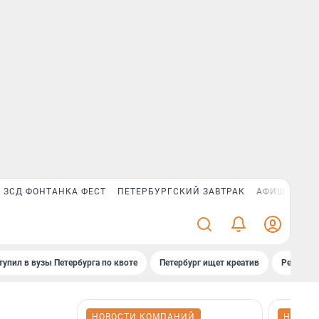
ЗСД ФОНТАНКА ФЕСТ
ПЕТЕРБУРГСКИЙ ЗАВТРАК
АФИША PLUS
тупил в вузы Петербурга по квоте
Петербург ищет креатив
Рейтинги
НОВОСТИ КОМПАНИЙ
НОВОС