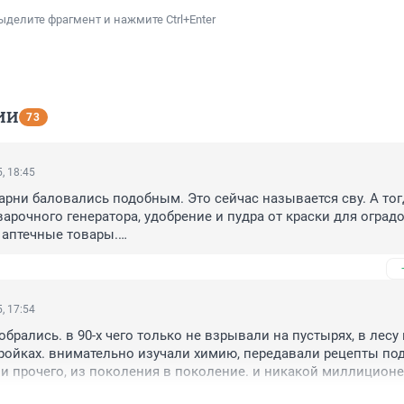
ыделите фрагмент и нажмите Ctrl+Enter
ИИ
73
, 18:45
парни баловались подобным. Это сейчас называется сву. А тогд
арочного генератора, удобрение и пудра от краски для оградо
 аптечные товары.

щий уголь для шашлыка назовут "горючее+ окислитель"
, 17:54
обрались. в 90-х чего только не взрывали на пустырях, в лесу и
ойках. внимательно изучали химию, передавали рецепты под
и прочего, из поколения в поколение. и никакой миллиционер
тими фактами. максимум отругать могли или затрещину отвеси