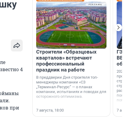
ышку
Строители «Образцовых
ГЭС, м
кварталов» встречают
ВВП: в
ле
профессиональный
об ист
звестно 4
праздник на работе
2026-й —
професси
В преддверии Дня строителя топ-
строителе
менеджеры компании «СЗ
строителя
„Терминал-Ресурс“ — о планах
раз. В ГК
компании, испытаниях и поводах для
 пойманы
появился
осторожного оптимизма.
али.
поменяла
ков при
7 августа, 18:00
7 августа,