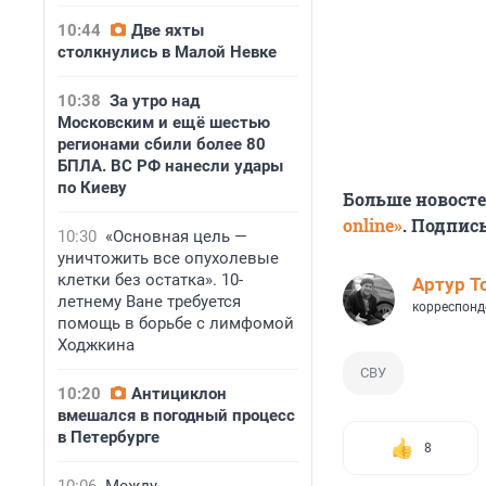
10:44
Две яхты
столкнулись в Малой Невке
10:38
За утро над
Московским и ещё шестью
регионами сбили более 80
БПЛА. ВС РФ нанесли удары
по Киеву
Больше новост
online»
. Подпис
10:30
«Основная цель —
уничтожить все опухолевые
клетки без остатка». 10-
Артур Т
летнему Ване требуется
корреспонд
помощь в борьбе с лимфомой
Ходжкина
СВУ
10:20
Антициклон
вмешался в погодный процесс
в Петербурге
8