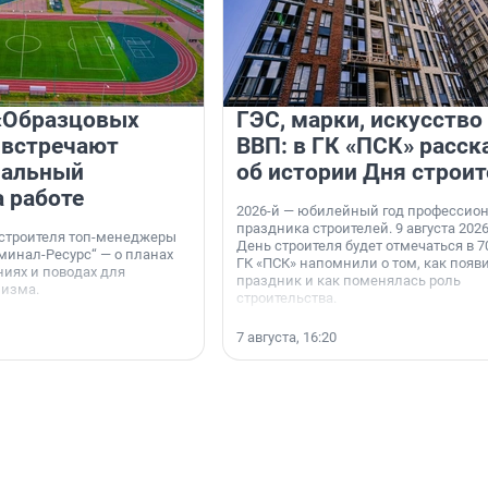
«Образцовых
ГЭС, марки, искусство
 встречают
ВВП: в ГК «ПСК» расск
нальный
об истории Дня строит
а работе
2026-й — юбилейный год профессио
праздника строителей. 9 августа 2026
 строителя топ-менеджеры
День строителя будет отмечаться в 70
минал-Ресурс“ — о планах
ГК «ПСК» напомнили о том, как появ
иях и поводах для
праздник и как поменялась роль
мизма.
строительства.
7 августа, 16:20