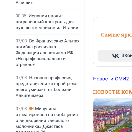
Афиши»
00:35
Испания вводит
пограничный контроль для
путешественников из Италии
Самые ярки
07/08
Во Французских Альпах
погибла россиянка.
Федерация альпинизма РФ:
ВКо
«Непрофессионально и
странно»
07/08
Названа профессия,
Новости СМИ2
представители которой реже
всего умирают от болезни
НОВОСТИ КО
Альцгеймера
07/08
Мизулина
отреагировала на сообщения
о выдворении «веселого
молочника» Джастаса