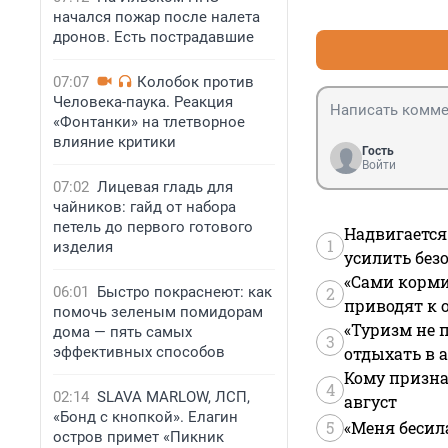
типичные детски
начался пожар после налета
вреда, кроме по
дронов. Есть пострадавшие
07:07
Колобок против
Человека-паука. Реакция
«Фонтанки» на тлетворное
влияние критики
Гость
Войти
07:02
Лицевая гладь для
чайников: гайд от набора
петель до первого готового
Надвигается
1
изделия
усилить без
«Сами корми
06:01
Быстро покраснеют: как
2
приводят к 
помочь зеленым помидорам
«Туризм не 
дома — пять самых
3
эффективных способов
отдыхать в а
Кому призна
4
02:14
SLAVA MARLOW, ЛСП,
август
«Бонд с кнопкой». Елагин
5
«Меня бесил
остров примет «Пикник