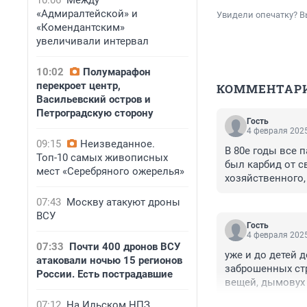
10:06
Между
«Адмиралтейской» и
Увидели опечатку? В
«Комендантским»
увеличивали интервал
10:02
Полумарафон
перекроет центр,
КОММЕНТАР
Васильевский остров и
Петроградскую сторону
Гость
4 февраля 2025
09:15
Неизведанное.
В 80е годы все 
Топ-10 самых живописных
был карбид от св
мест «Серебряного ожерелья»
хозяйственного,
А сейчас и горя
07:43
Москву атакуют дроны
ВСУ
Гость
4 февраля 2025
07:33
Почти 400 дронов ВСУ
уже и до детей д
атаковали ночью 15 регионов
заброшенных стр
России. Есть пострадавшие
вещей, дымовух 
интересовался э
07:12
На Ильском НПЗ