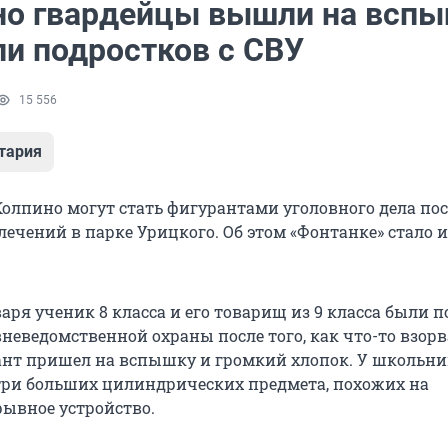
но гвардейцы вышли на всп
ли подростков с СВУ
15 556
тария
олпино могут стать фигурантами уголовного дела пос
ечений в парке Урицкого. Об этом «Фонтанке» стало и
варя ученик 8 класса и его товарищ из 9 класса были
неведомственной охраны после того, как что-то взорв
нт пришел на вспышку и громкий хлопок. У школьни
 три больших цилиндрических предмета, похожих на
рывное устройство.