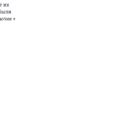
т их
 были
ючее +