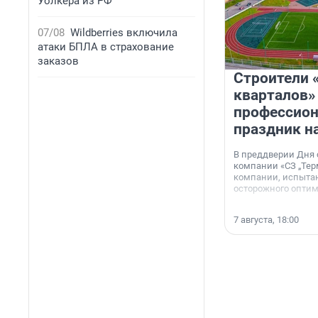
Уолкера из РФ
07/08
Wildberries включила
атаки БПЛА в страхование
заказов
Строители 
кварталов»
профессио
праздник н
В преддверии Дня
компании «СЗ „Тер
компании, испытан
осторожного опти
7 августа, 18:00