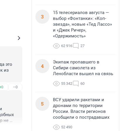
15 телесериалов августа —
3
выбор «Фонтанки»: «Коп-
звезда», новые «Тед Лассо»
и «Джек Ричер»,
«Одержимость»
62 916
27
Экипаж пропавшего в
а это 
4
Сибири самолета из
к из 
Ленобласти вышел на связь
55 342
60
+0
–0
ВСУ ударили ракетами и
5
дронами по территории
 
России. Власти регионов
обных 
сообщили о пострадавших
 не 
ть. 
52 490