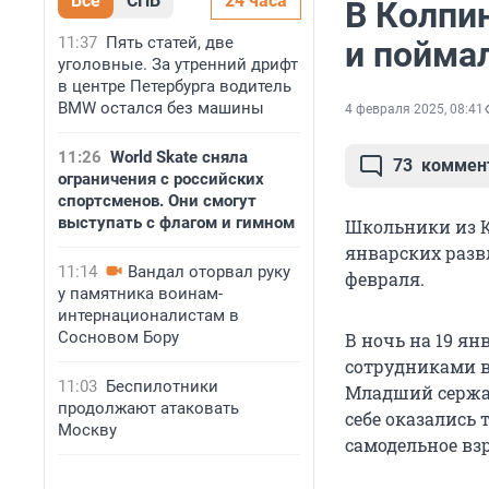
Все
СПБ
24 часа
В Колпи
11:37
Пять статей, две
и пойма
уголовные. За утренний дрифт
в центре Петербурга водитель
BMW остался без машины
4 февраля 2025, 08:41
11:26
World Skate сняла
73
коммен
ограничения с российских
спортсменов. Они смогут
выступать с флагом и гимном
Школьники из К
январских развл
11:14
Вандал оторвал руку
февраля.
у памятника воинам-
интернационалистам в
Сосновом Бору
В ночь на 19 ян
сотрудниками в
11:03
Беспилотники
Младший сержа
продолжают атаковать
себе оказались
Москву
самодельное вз