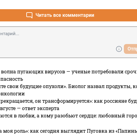
е шалости. нынче обмякли люди, а шалости, не причиняющие
жалуй самого изготовителя, уже на УК натягивают.
Читать все комментарии
Отп
 волна пугающих вирусов — ученые потребовали сроч
опасность
те свои будущие опухоли». Биолог назвал продукты, 
онкологии
прекращается, он трансформируется»: как россияне буд
вгусте — ответ эксперта
ются в любви, а кому разобьют сердце: любовный гор
а моя роль»: как сегодня выглядит Пуговка из «Папин