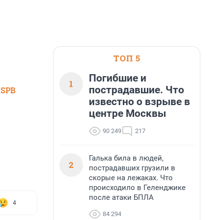
ТОП 5
Погибшие и
1
пострадавшие. Что
 SPB
известно о взрыве в
центре Москвы
90 249
217
Галька била в людей,
2
пострадавших грузили в
скорые на лежаках. Что
происходило в Геленджике
после атаки БПЛА
4
84 294