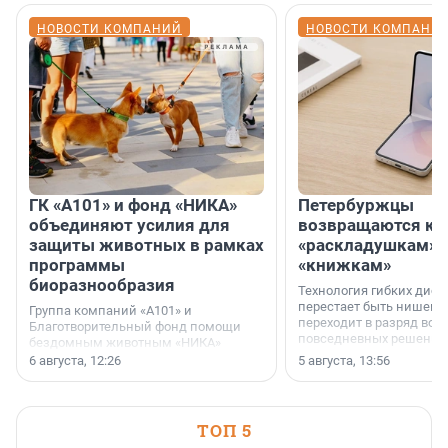
НОВОСТИ КОМПАНИЙ
НОВОСТИ КОМПАНИ
ГК «А101» и фонд «НИКА»
Петербуржцы
объединяют усилия для
возвращаются к
защиты животных в рамках
«раскладушкам» 
программы
«книжкам»
биоразнообразия
Технология гибких дисп
перестает быть нишевы
Группа компаний «А101» и
переходит в разряд вос
Благотворительный фонд помощи
повседневных решений
бездомным животным «НИКА»
заключили соглашение о
6 августа, 12:26
5 августа, 13:56
стратегическом сотрудничестве.
ТОП 5