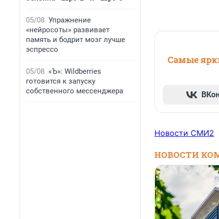
05/08
Упражнение
«нейросоты» развивает
память и бодрит мозг лучше
эспрессо
Самые ярки
05/08
«Ъ»: Wildberries
готовится к запуску
собственного мессенджера
ВКо
Новости СМИ2
НОВОСТИ КО