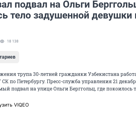
ал подвал на Ольги Берггольц
сь тело задушенной девушки 
18 138
тариев
ужения трупа 30-летней гражданки Узбекистана работ
 СК по Петербургу. Пресс-служба управления 21 декаб
мый подвал на улице Ольги Берггольц, где покоилось т
узить VIQEO