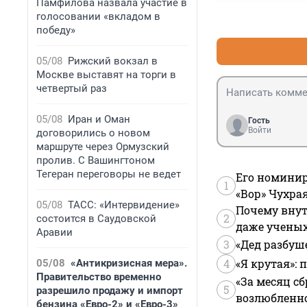
Памфилова назвала участие в
голосовании «вкладом в
победу»
05/08
Рижский вокзал в
Москве выставят на торги в
четвертый раз
05/08
Иран и Оман
Гость
Войти
договорились о новом
маршруте через Ормузский
пролив. С Вашингтоном
Тегеран переговоры не ведет
Его номинир
1
«Вор» Чухра
05/08
ТАСС: «Интервидение»
Почему внут
2
состоится в Саудовской
даже учены
Аравии
3
«Дед разбуш
4
«Я крутая»:
05/08
«Антикризисная мера».
Правительство временно
«За месяц сб
5
разрешило продажу и импорт
возлюбленной
бензина «Евро-2» и «Евро-3»