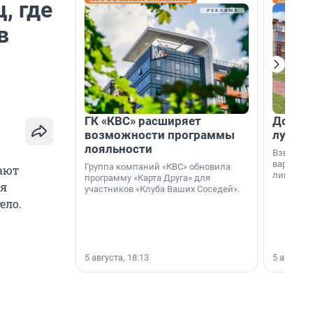
, где
в
ГК «КВС» расширяет
Дом ил
возможности программы
лучше 
лояльности
Взвешива
варианто
Группа компаний «КВС» обновила
ают
лишнего 
программу «Карта Друга» для
ря
участников «Клуба Ваших Соседей».
ело.
5 августа, 18:13
5 августа,