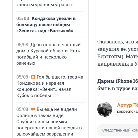
«новым уровнем угрозы»
05/08
Кондакова увезли в
больницу после победы
«Зенита» над «Балтикой»
Оказалось, что 
05/08
Дрон попал в частный
задушил ее, уло
дом в Курской области. Есть
Берггольц. Мат
погибший и несколько
раненых
направлены в У
05/08
Гол бывшего, травма
Дарим iPhone 1
Кондакова и нервная
быть в курсе в
концовка: «Зенит» начал
Кубок с победы
Артур Т
05/08
Вы еще не видели
корреспонд
Солнце в таком виде.
Опубликованы снимки
поверхности нашей звезды в
Следственный ком
высочайшем разрешении