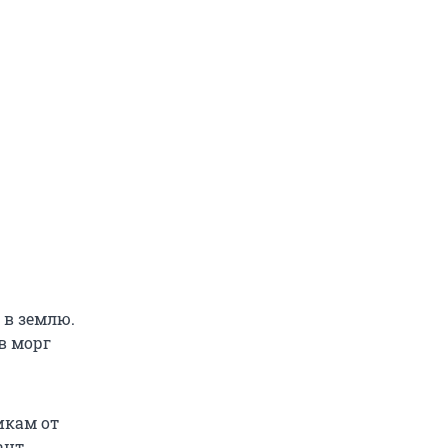
 в землю.
в морг
икам от
ант,