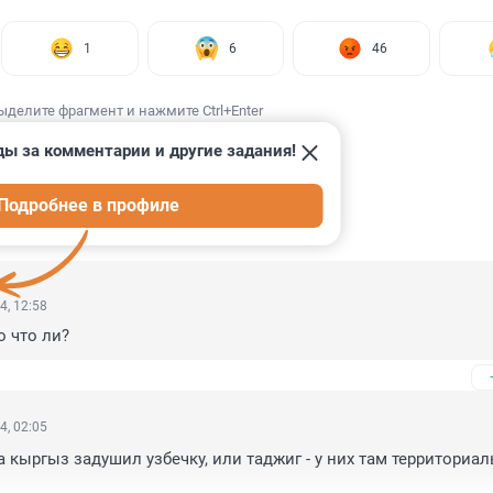
1
6
46
ыделите фрагмент и нажмите Ctrl+Enter
ды за комментарии и другие задания!
Подробнее в профиле
ИИ
39
4, 12:58
о что ли?
4, 02:05
а кыргыз задушил узбечку, или таджиг - у них там территориал