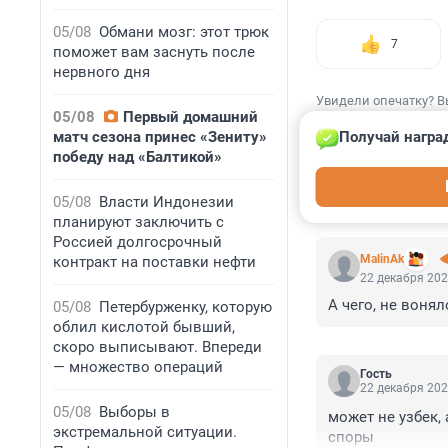
05/08
Обмани мозг: этот трюк
7
поможет вам заснуть после
нервного дня
Увидели опечатку? В
05/08
Первый домашний
матч сезона принес «Зениту»
Получай награ
победу над «Балтикой»
05/08
Власти Индонезии
КОММЕНТАР
планируют заключить с
Россией долгосрочный
MalinAk
контракт на поставки нефти
22 декабря 202
А чего, не вонял
05/08
Петербурженку, которую
облил кислотой бывший,
скоро выписывают. Впереди
— множество операций
Гость
22 декабря 202
05/08
Выборы в
может не узбек, 
экстремальной ситуации.
споры