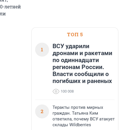
30-летней
али
ТОП 5
ВСУ ударили
1
дронами и ракетами
по одиннадцати
регионам России.
Власти сообщили о
погибших и раненых
100 008
Теракты против мирных
2
граждан. Татьяна Ким
ответила, почему ВСУ атакует
склады Wildberries