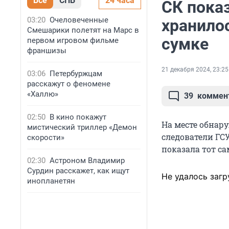
Все
СПБ
24 часа
СК показ
03:20
Очеловеченные
хранило
Смешарики полетят на Марс в
сумке
первом игровом фильме
франшизы
21 декабря 2024, 23:25
03:06
Петербуржцам
расскажут о феномене
«Халлю»
39
коммен
02:50
В кино покажут
На месте обнар
мистический триллер «Демон
следователи ГСУ
скорости»
показала тот са
02:30
Астроном Владимир
Сурдин расскажет, как ищут
Не удалось загр
инопланетян