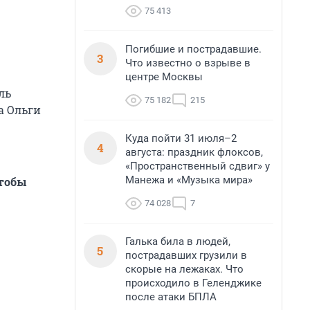
75 413
Погибшие и пострадавшие.
3
Что известно о взрыве в
центре Москвы
ль
75 182
215
а Ольги
Куда пойти 31 июля–2
4
августа: праздник флоксов,
«Пространственный сдвиг» у
Манежа и «Музыка мира»
чтобы
74 028
7
Галька била в людей,
5
пострадавших грузили в
скорые на лежаках. Что
происходило в Геленджике
после атаки БПЛА