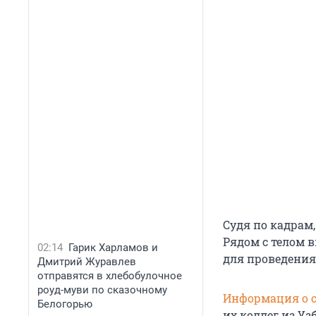
Судя по кадрам,
Рядом с телом 
02:14
Гарик Харламов и
для проведения
Дмитрий Журавлев
отправятся в хлебобулочное
роуд-муви по сказочному
Информация о с
Белогорью
их коллег из Уз