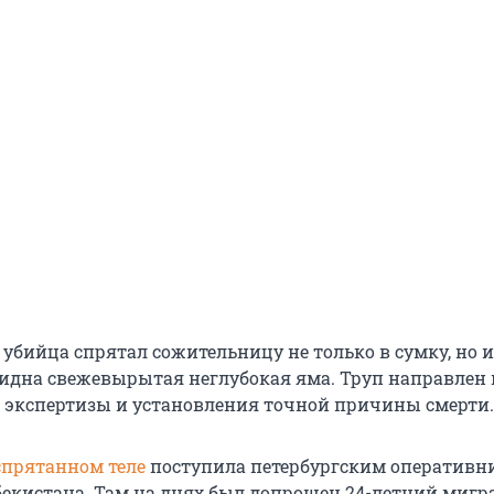
 убийца спрятал сожительницу не только в сумку, но и
видна свежевырытая неглубокая яма. Труп направлен 
 экспертизы и установления точной причины смерти.
прятанном теле
поступила петербургским оперативн
бекистана. Там на днях был допрошен 24-летний мигр