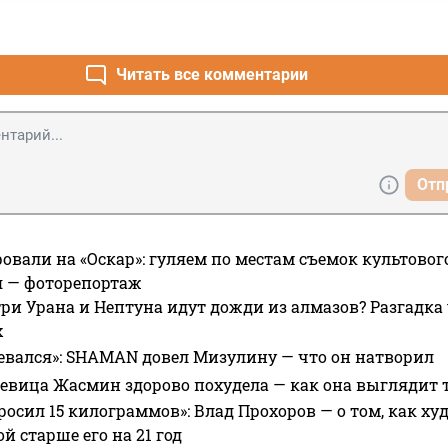
Читать все комментарии
Отп
овали на «Оскар»: гуляем по местам съемок культово
я — фоторепортаж
ри Урана и Нептуна идут дожди из алмазов? Разгадка
х
евался»: SHAMAN довел Мизулину — что он натворил
 певица Жасмин здорово похудела — как она выглядит 
росил 15 килограммов»: Влад Прохоров — о том, как худе
 старше его на 21 год