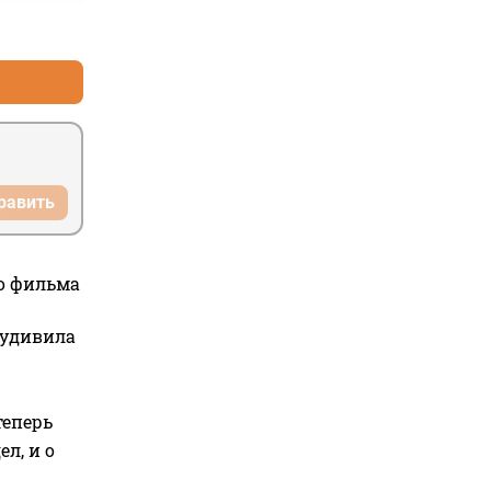
+3
–4
равить
го фильма
 удивила
теперь
л, и о