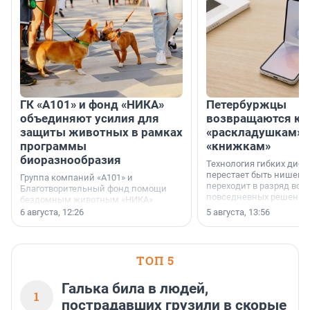
ГК «А101» и фонд «НИКА»
Петербуржцы
объединяют усилия для
возвращаются к
защиты животных в рамках
«раскладушкам» 
программы
«книжкам»
биоразнообразия
Технология гибких дисп
перестает быть нишевы
Группа компаний «А101» и
переходит в разряд вос
Благотворительный фонд помощи
повседневных решений
бездомным животным «НИКА»
заключили соглашение о
6 августа, 12:26
5 августа, 13:56
стратегическом сотрудничестве.
ТОП 5
Галька била в людей,
1
пострадавших грузили в скорые