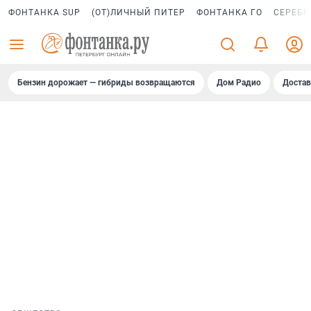
ФОНТАНКА SUP
(ОТ)ЛИЧНЫЙ ПИТЕР
ФОНТАНКА ГО
СЕРЕБР
Бензин дорожает — гибриды возвращаются
Дом Радио
Достав