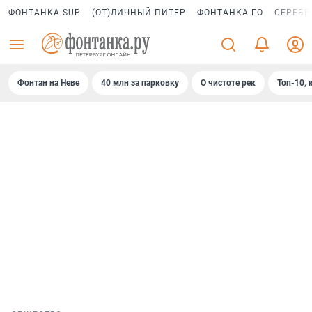
ФОНТАНКА SUP
(ОТ)ЛИЧНЫЙ ПИТЕР
ФОНТАНКА ГО
СЕРЕБР
Фонтан на Неве
40 млн за парковку
О чистоте рек
Топ-10, 