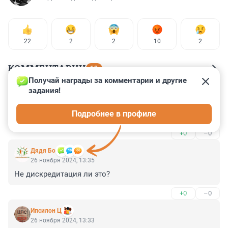
22
2
2
10
2
КОММЕНТАРИИ
12
Получай награды за комментарии и другие 
задания!
Гость
26 ноября 2024, 16:41
Подробнее в профиле
это фейк или все же дискредитация?
+0
–0
Дядя Бо
26 ноября 2024, 13:35
Не дискредитация ли это?
+0
–0
Ипсилон Ц
26 ноября 2024, 13:33