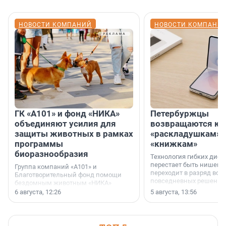
НОВОСТИ КОМПАНИЙ
НОВОСТИ КОМПАНИ
ГК «А101» и фонд «НИКА»
Петербуржцы
объединяют усилия для
возвращаются к
защиты животных в рамках
«раскладушкам» 
программы
«книжкам»
биоразнообразия
Технология гибких дисп
перестает быть нишевы
Группа компаний «А101» и
переходит в разряд вос
Благотворительный фонд помощи
повседневных решений
бездомным животным «НИКА»
заключили соглашение о
6 августа, 12:26
5 августа, 13:56
стратегическом сотрудничестве.