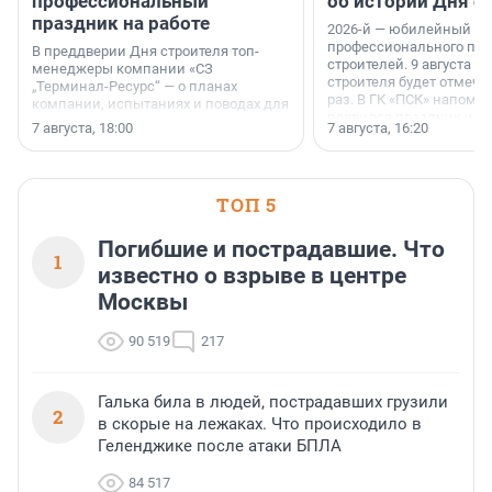
профессиональный
об истории Дня с
праздник на работе
2026-й — юбилейный го
профессионального пр
В преддверии Дня строителя топ-
строителей. 9 августа 2
менеджеры компании «СЗ
строителя будет отмечат
„Терминал-Ресурс“ — о планах
раз. В ГК «ПСК» напомни
компании, испытаниях и поводах для
появился праздник и к
осторожного оптимизма.
7 августа, 18:00
7 августа, 16:20
поменялась роль строит
ТОП 5
Погибшие и пострадавшие. Что
1
известно о взрыве в центре
Москвы
90 519
217
Галька била в людей, пострадавших грузили
2
в скорые на лежаках. Что происходило в
Геленджике после атаки БПЛА
84 517