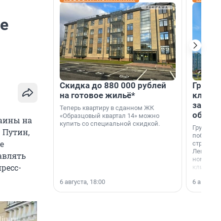
ие
Скидка до 880 000 рублей
Группа
на готовое жильё*
клиен
застро
Теперь квартиру в сданном ЖК
област
«Образцовый квартал 14» можно
раины на
купить со специальной скидкой.
Группа А
 Путин,
победите
е
строител
Ленингра
авлять
номинац
пресс-
клиенто
застройщ
6 августа, 18:00
6 августа,
области»