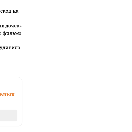
оскоп на
ых дочек»
го фильма
 удивила
льных