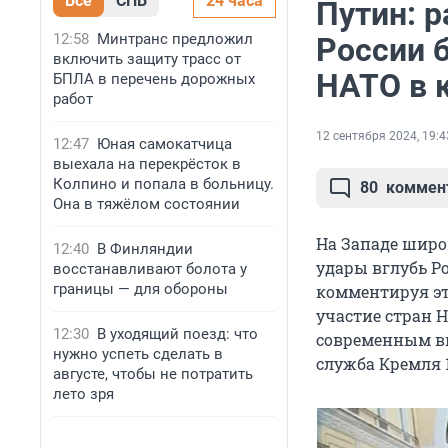
Все
СПБ
24 часа
Путин: 
12:58
Минтранс предложил
России 
включить защиту трасс от
НАТО в 
БПЛА в перечень дорожных
работ
12 сентября 2024, 19:4
12:47
Юная самокатчица
выехала на перекрёсток в
Колпино и попала в больницу.
80
коммен
Она в тяжёлом состоянии
На Западе широ
12:40
В Финляндии
удары вглубь Р
восстанавливают болота у
границы — для обороны
комментируя это
участие стран 
12:30
В уходящий поезд: что
современным вы
нужно успеть сделать в
служба Кремля 1
августе, чтобы не потратить
лето зря