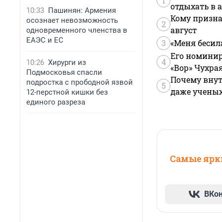
1
отдыхать в а
10:33
Пашинян: Армения
Кому призна
осознает невозможность
2
август
одновременного членства в
ЕАЭС и ЕС
3
«Меня бесил
Его номинир
4
10:26
Хирурги из
«Вор» Чухра
Подмосковья спасли
Почему внут
подростка с прободной язвой
5
даже учены
12-перстной кишки без
единого разреза
Самые ярки
ВКо