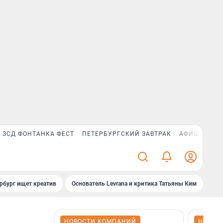
ЗСД ФОНТАНКА ФЕСТ
ПЕТЕРБУРГСКИЙ ЗАВТРАК
АФИША PLUS
рбург ищет креатив
Основатель Levrana и критика Татьяны Ким
Зач
НОВОСТИ КОМПАНИЙ
НОВОС