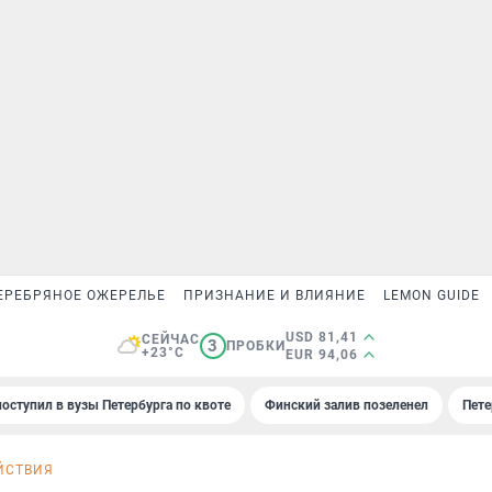
ЕРЕБРЯНОЕ ОЖЕРЕЛЬЕ
ПРИЗНАНИЕ И ВЛИЯНИЕ
LEMON GUIDE
USD 81,41
СЕЙЧАС
3
ПРОБКИ
+23°C
EUR 94,06
поступил в вузы Петербурга по квоте
Финский залив позеленел
Пете
ЙСТВИЯ