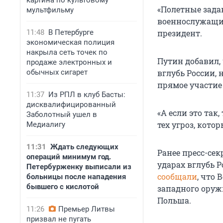
картина по культовому
«Полетные зада
мультфильму
военнослужащие
президент.
11:48
В Петербурге
экономическая полиция
накрыла сеть точек по
Путин добавил,
продаже электронных и
вглубь России, 
обычных сигарет
прямое участие
11:37
Из РПЛ в клуб Басты:
дисквалифицированный
«А если это так
Заболотный ушел в
тех угроз, кото
Медиалигу
11:31
Ждать следующих
Ранее пресс-се
операций минимум год.
ударах вглубь Р
Петербурженку выписали из
сообщали
, что
больницы после нападения
бывшего с кислотой
западного оруж
Польша.
11:26
Премьер Литвы
призвал не пугать