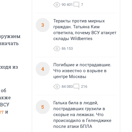
90 401
7
Теракты против мирных
3
граждан. Татьяна Ким
ответила, почему ВСУ атакует
 оружием
склады Wildberries
означать
86 153
Погибшие и пострадавшие.
ходя из
4
Что известно о взрыве в
центре Москвы
84 083
216
 об
также
Галька била в людей,
 ВСУ
5
пострадавших грузили в
ет
и
скорые на лежаках. Что
происходило в Геленджике
после атаки БПЛА