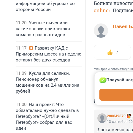
Больше новосте
информацией об угрозах со
стороны России
online»
. Подпис
11:20
Ученые выяснили,
Павел Б
какие запахи привлекают
комаров разных видов
11:17
Развязку КАД с
7
Приморским шоссе на неделю
оставят без двух съездов
Увидели опечатку? В
11:09
Кукла для селянки.
Пенсионер обманул
Получай наг
мошенников на 2,4 миллиона
рублей
КОММЕНТАР
11:00
Наш проект: Что
обязательно нужно сделать в
Петербурге? «(От)Личный
280649879
13 сентября 20
Петербург» собрал для вас
идеи
Лаптя месяц наза