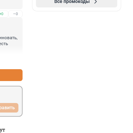
Все промокоды
+0
–0
новать, 
сть 
+0
–0
равить
ут