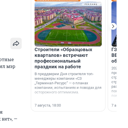
Строители «Образцовых
ГЭС, м
кварталов» встречают
ВВП: в
лотные
профессиональный
об ист
щил мэр
праздник на работе
2026-й —
професси
В преддверии Дня строителя топ-
строителе
менеджеры компании «СЗ
строителя
„Терминал-Ресурс“ — о планах
раз. В ГК
компании, испытаниях и поводах для
появился
осторожного оптимизма.
поменяла
7 августа, 18:00
7 августа,
ия
нет», —