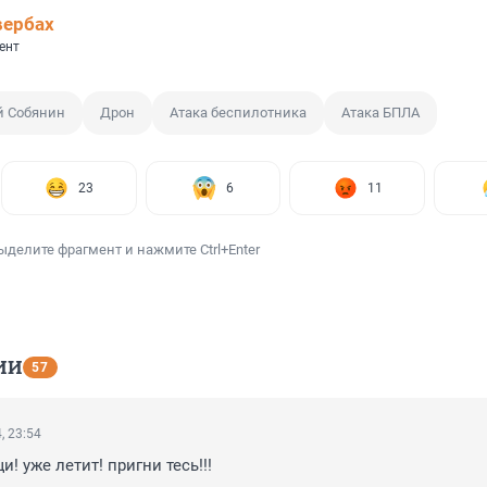
вербах
ент
й Собянин
Дрон
Атака беспилотника
Атака БПЛА
23
6
11
ыделите фрагмент и нажмите Ctrl+Enter
ИИ
57
, 23:54
! уже летит! пригни тесь!!!