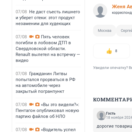
Женя А
07/08
Не даст съесть лишнего
корреспонд
и уберет отеки: этот продукт
незаменим для худеющих
Москва
Серге
07/08
Пять человек
погибли в лобовом ДТП в
Свердловской области.
8
Renault вылетел на встречку —
видео
Увидели опечатку? В
07/08
Гражданин Литвы
попытался прорваться в РФ
на автомобиле через
закрытый погранпункт
КОММЕНТАР
07/08
«Вы это видели?»:
Пентагон опубликовал новую
Гость
партию файлов об НЛО
18 ноября 2024
дорогие товарищи
07/08
«Водитель успел