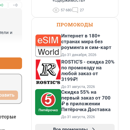
«Одержимость»
+0
–0
57 680
27
ПРОМОКОДЫ
ели и 
Интернет в 180+
странах мира без
роуминга и сим-карт
+1
–0
До 31 декабря, 2026
ROSTIC'S - скидка 20%
по промокоду на
любой заказ от
3199₽!
До 31 августа, 2026
Скидка 55% на
равить
первый заказ от 700
₽ в приложении
Пятёрочка Доставка
которые
До 31 августа, 2026
Все промокоды