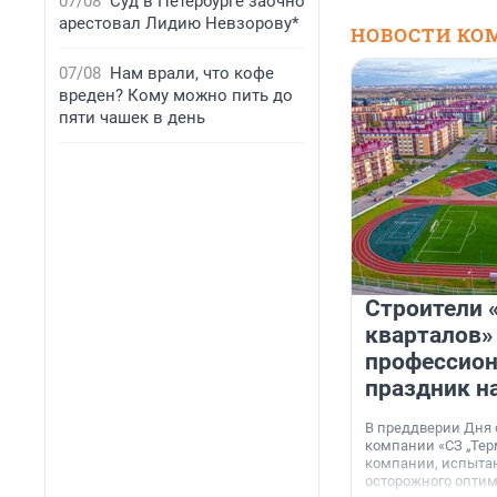
07/08
Суд в Петербурге заочно
арестовал Лидию Невзорову*
НОВОСТИ КО
07/08
Нам врали, что кофе
вреден? Кому можно пить до
пяти чашек в день
Строители 
кварталов»
профессио
праздник н
В преддверии Дня
компании «СЗ „Тер
компании, испытан
осторожного опти