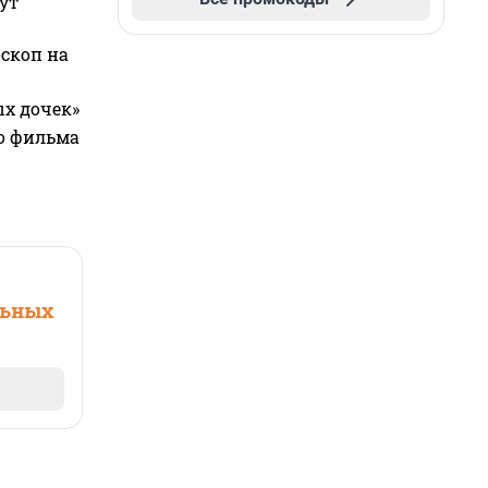
ут
оскоп на
ых дочек»
го фильма
льных