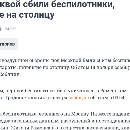
квой сбили беспилотники,
е на столицу
54 222
тариев
овоздушной обороны под Москвой были сбиты беспи
параты, летевшие на столицу. Об этом 18 ноября сооб
Собянин.
ям, первый беспилотник был уничтожен в Раменском
ге. Градоначальник столицы
сообщил
об этом в 03:54.
 беспилотника, летевшего на Москву. На месте паден
редварительным данным, разрушений и пострадавших 
нин. Жители Раменского в соцсетях рассказывали, как