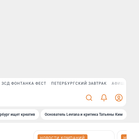
ЗСД ФОНТАНКА ФЕСТ
ПЕТЕРБУРГСКИЙ ЗАВТРАК
АФИША PLUS
рбург ищет креатив
Основатель Levrana и критика Татьяны Ким
Зач
НОВОСТИ КОМПАНИЙ
НОВОС