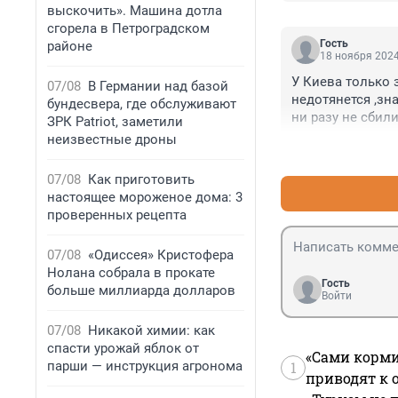
выскочить». Машина дотла
сгорела в Петроградском
Гость
районе
18 ноября 2024
У Киева только 
07/08
В Германии над базой
недотянется ,зн
бундесвера, где обслуживают
ни разу не сбил
ЗРК Patriot, заметили
неизвестные дроны
07/08
Как приготовить
настоящее мороженое дома: 3
проверенных рецепта
07/08
«Одиссея» Кристофера
Нолана собрала в прокате
Гость
больше миллиарда долларов
Войти
07/08
Никакой химии: как
спасти урожай яблок от
«Сами корми
парши — инструкция агронома
1
приводят к 