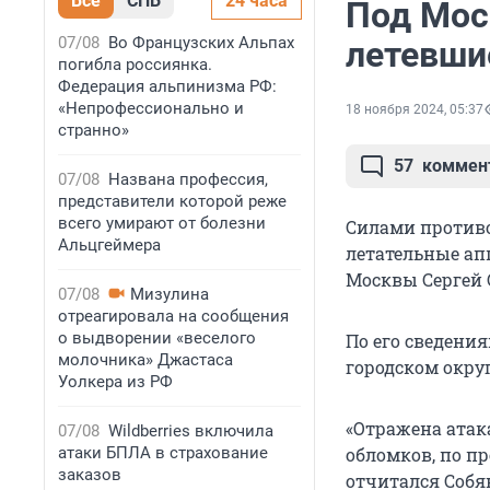
Все
СПБ
24 часа
Под Мос
07/08
Во Французских Альпах
летевши
погибла россиянка.
Федерация альпинизма РФ:
«Непрофессионально и
18 ноября 2024, 05:37
странно»
57
коммен
07/08
Названа профессия,
представители которой реже
всего умирают от болезни
Силами против
Альцгеймера
летательные ап
Москвы Сергей 
07/08
Мизулина
отреагировала на сообщения
о выдворении «веселого
По его сведени
молочника» Джастаса
городском окру
Уолкера из РФ
«Отражена атака
07/08
Wildberries включила
атаки БПЛА в страхование
обломков, по п
заказов
отчитался Собя