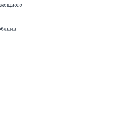
м мощного
Собянин