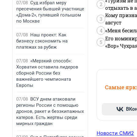
«Туризм не 
07/08
Суд избрал меру
2
отдыхать в а
пресечения бывшей участнице
Кому призна
«Дома-2», гулявшей голышом
3
по Москве
август
4
«Меня бесил
07/08
Наш проект: Как
Его номинир
бизнесу сэкономить на
5
«Вор» Чухра
платежах за рубеж
07/08
«Мерзкий способ»:
Хорватия оставила лидеров
сборной России без
важнейшего чемпионата
Европы
Самые ярки
07/08
ВСУ днем атаковали
регионы России с помощью
ВКо
дронов, ракет и безэкипажных
катеров. Есть жертвы среди
мирных граждан
Новости СМИ2