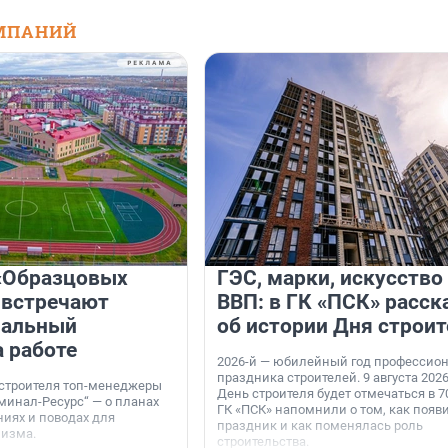
МПАНИЙ
«Образцовых
ГЭС, марки, искусство
 встречают
ВВП: в ГК «ПСК» расск
нальный
об истории Дня строит
а работе
2026-й — юбилейный год профессио
праздника строителей. 9 августа 2026
 строителя топ-менеджеры
День строителя будет отмечаться в 70
минал-Ресурс“ — о планах
ГК «ПСК» напомнили о том, как появ
иях и поводах для
праздник и как поменялась роль
мизма.
строительства.