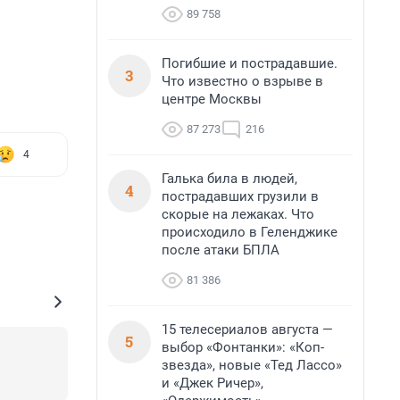
89 758
Погибшие и пострадавшие.
3
Что известно о взрыве в
центре Москвы
87 273
216
4
Галька била в людей,
4
пострадавших грузили в
скорые на лежаках. Что
происходило в Геленджике
после атаки БПЛА
81 386
15 телесериалов августа —
5
выбор «Фонтанки»: «Коп-
звезда», новые «Тед Лассо»
и «Джек Ричер»,