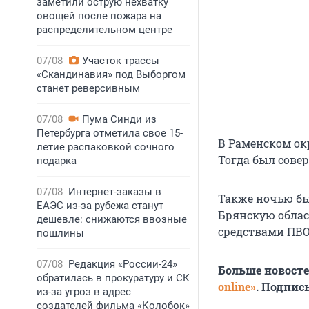
заметили острую нехватку
овощей после пожара на
распределительном центре
07/08
Участок трассы
«Скандинавия» под Выборгом
станет реверсивным
07/08
Пума Синди из
Петербурга отметила свое 15-
В Раменском ок
летие распаковкой сочного
Тогда был сове
подарка
07/08
Интернет-заказы в
Также ночью бы
ЕАЭС из-за рубежа станут
Брянскую облас
дешевле: снижаются ввозные
средствами ПВО
пошлины
07/08
Редакция «России-24»
Больше новост
обратилась в прокуратуру и СК
online»
. Подпис
из-за угроз в адрес
создателей фильма «Колобок»