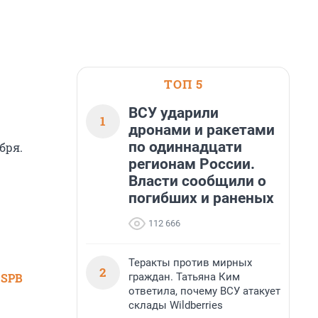
ТОП 5
ВСУ ударили
1
дронами и ракетами
по одиннадцати
бря.
регионам России.
Власти сообщили о
погибших и раненых
112 666
Теракты против мирных
2
граждан. Татьяна Ким
 SPB
ответила, почему ВСУ атакует
склады Wildberries