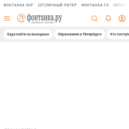
ФОНТАНКА SUP
(ОТ)ЛИЧНЫЙ ПИТЕР
ФОНТАНКА ГО
СЕРЕБР
Куда пойти на выходных
Образование в Петербурге
Кто поступ