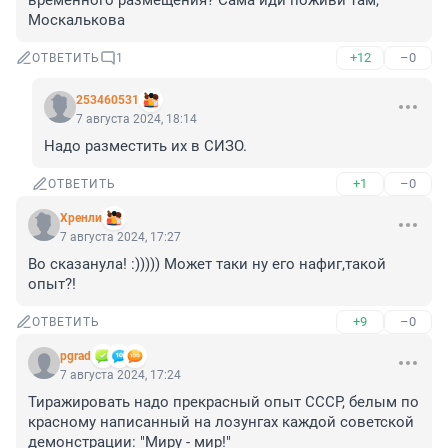
временного размещения? Сама иди поживи там, 
Москалькова
+12
–0
ОТВЕТИТЬ
1
253460531
7 августа 2024, 18:14
Надо разместить их в СИЗО.
+1
–0
ОТВЕТИТЬ
Хренли
7 августа 2024, 17:27
Во сказанула! :))))) Может таки ну его нафиг,такой 
опыт?!
+9
–0
ОТВЕТИТЬ
pgrad
7 августа 2024, 17:24
Тиражировать надо прекрасный опыт СССР, белым по 
красному написанный на лозунгах каждой советской 
демонстрации: "Миру - мир!"