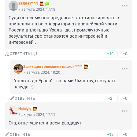
SERGEY111
7 августа 2024, 17:18
Судя по всему она предлагает это тиражировать с 
прицелом на всю территорию европейской части 
России вплоть до Урала - да , промежуточные 
результаты сво становятся все интересней и 
интересней .
+10
–0
ОТВЕТИТЬ
1
Заливщик голосовых планок*****
7 августа 2024, 18:20
"вплоть до Урала" - за нами Ямантау, отступать 
некуда! :)
+2
–0
ОТВЕТИТЬ
Natalyly
7 августа 2024, 17:11
Ога, огнетушители всем раздадут.
+12
–0
ОТВЕТИТЬ