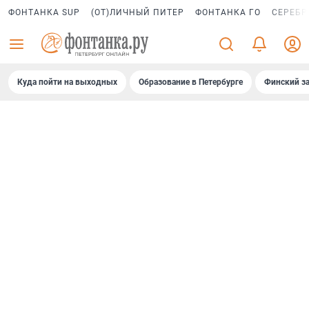
ФОНТАНКА SUP
(ОТ)ЛИЧНЫЙ ПИТЕР
ФОНТАНКА ГО
СЕРЕБР
Куда пойти на выходных
Образование в Петербурге
Финский за