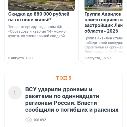
Скидка до 880 000 рублей
Группа Аквилон 
на готовое жильё*
клиентоориентир
застройщик Лени
Теперь квартиру в сданном ЖК
области» 2026
«Образцовый квартал 14» можно
купить со специальной скидкой.
Группа Аквилон стала 
победителей конкурса 
строительная организа
Ленинградской области 
номинации «Самый
6 августа, 18:00
6 августа, 16:50
клиентоориентированн
застройщик Ленинград
области».
ТОП 5
ВСУ ударили дронами и
1
ракетами по одиннадцати
регионам России. Власти
сообщили о погибших и раненых
108 692