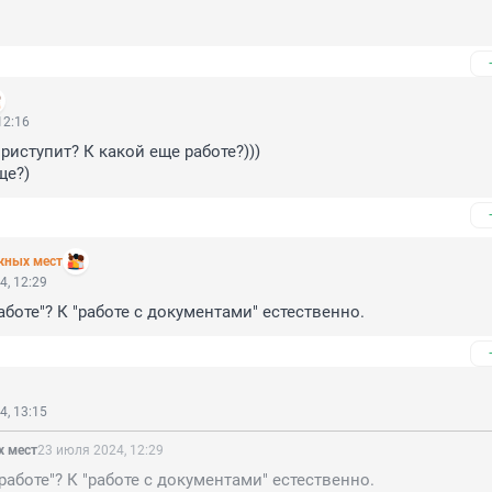
12:16
риступит? К какой еще работе?)))

ще?)
жных мест
4, 12:29
аботе"? К "работе с документами" естественно.
4, 13:15
х мест
23 июля 2024, 12:29
 работе"? К "работе с документами" естественно.