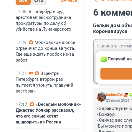
Все
СПБ
24 часа
ПЕРЕЙТИ К ПУ
6 комме
17:36
В Петербурге суд
арестовал экс-сотрудника
прокуратуры по делу об
Белый дом объя
убийстве на Луначарского
коронавируса
17:29
Московское шоссе
ограничат до конца августа.
Где еще ждать пробок из-за
Получай на
работ
Гость
17:21
В центре
Войти
Петербурга второй раз
пытается утонуть плавучий
ресторан
baddanZer
23 июля 2024, 
17:17
«Веселый молочник»
- Здравствуйте, 
Джастас Уолкер рассказал,
- Бонжур.

что его семью хотят
- Сейчас вас сл
выдворить из России
-Вы можете попр