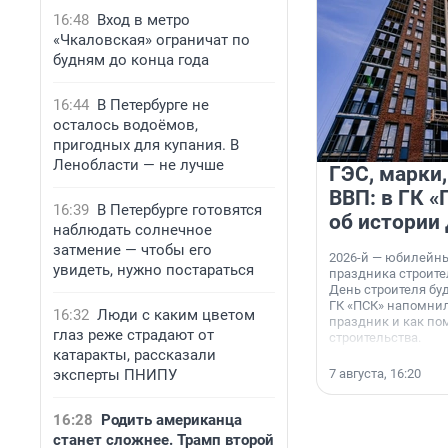
16:48
Вход в метро
«Чкаловская» ограничат по
будням до конца года
16:44
В Петербурге не
осталось водоёмов,
пригодных для купания. В
Ленобласти — не лучше
ГЭС, марки,
ВВП: в ГК 
16:39
В Петербурге готовятся
об истории
наблюдать солнечное
затмение — чтобы его
2026-й — юбилейн
увидеть, нужно постараться
праздника строител
День строителя буд
ГК «ПСК» напомнил
16:32
Люди с каким цветом
праздник и как по
глаз реже страдают от
строительства.
катаракты, рассказали
эксперты ПНИПУ
7 августа, 16:20
16:28
Родить американца
станет сложнее. Трамп второй