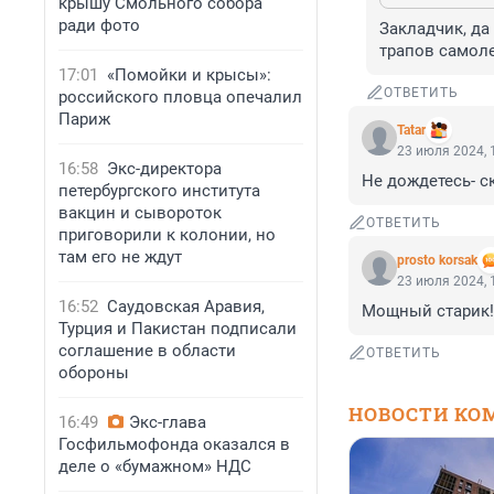
крышу Смольного собора
ради фото
Закладчик, да 
трапов самоле
17:01
«Помойки и крысы»:
ОТВЕТИТЬ
российского пловца опечалил
Париж
Tatar
23 июля 2024, 
16:58
Экс-директора
Не дождетесь- с
петербургского института
вакцин и сывороток
ОТВЕТИТЬ
приговорили к колонии, но
там его не ждут
prosto korsak
23 июля 2024, 
16:52
Саудовская Аравия,
Мощный старик! 
Турция и Пакистан подписали
соглашение в области
ОТВЕТИТЬ
обороны
НОВОСТИ КО
16:49
Экс-глава
Госфильмофонда оказался в
деле о «бумажном» НДС