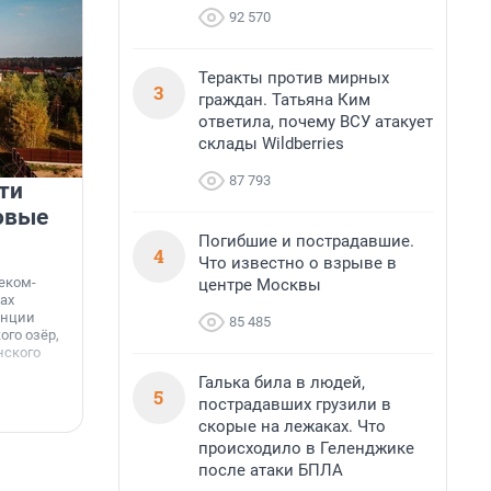
92 570
Теракты против мирных
3
граждан. Татьяна Ким
ответила, почему ВСУ атакует
склады Wildberries
87 793
ти
Девелопер как архитектор
овые
добрососедства
Погибшие и пострадавшие.
4
Когда-то дворы были местом, где дети играли в
Что известно о взрыве в
казаков-разбойников до темноты, а взрослые
еком-
центре Москвы
обсуждали новости на лавочках. В 1990-е эта
ах
традиция почти исчезла — экономическая
анции
85 485
нестабильность и отсутствие ухода за
го озёр,
территориями сделали своё дело.
нского
Галька била в людей,
5
пострадавших грузили в
7 августа, 14:50
7
скорые на лежаках. Что
происходило в Геленджике
после атаки БПЛА