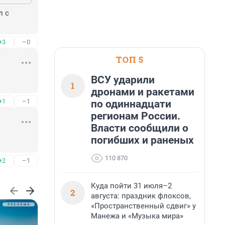
 с 
+3
–0
ТОП 5
ВСУ ударили
1
дронами и ракетами
+1
–1
по одиннадцати
регионам России.
Власти сообщили о
погибших и раненых
110 870
+2
–1
Куда пойти 31 июля–2
2
августа: праздник флоксов,
«Пространственный сдвиг» у
Манежа и «Музыка мира»