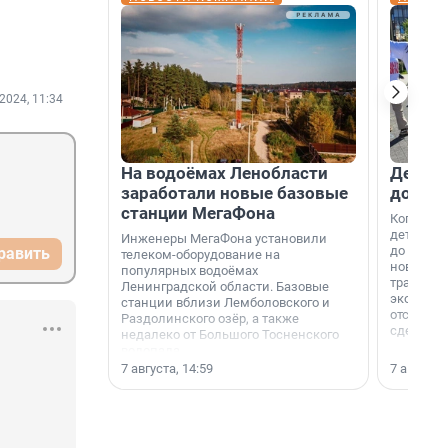
2024, 11:34
На водоёмах Ленобласти
Девело
заработали новые базовые
добро
станции МегаФона
Когда-то
дети игр
Инженеры МегаФона установили
до темно
равить
телеком-оборудование на
новости н
популярных водоёмах
традиция
Ленинградской области. Базовые
экономич
станции вблизи Лемболовского и
отсутств
Раздолинского озёр, а также
сделали 
недалеко от Большого Тосненского
водопада.
7 августа, 14:59
7 августа,