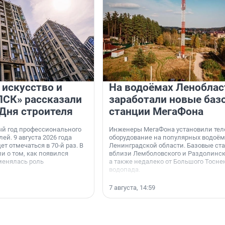
 искусство и
На водоёмах Леноблас
«ПСК» рассказали
заработали новые баз
 Дня строителя
станции МегаФона
ый год профессионального
Инженеры МегаФона установили тел
ей. 9 августа 2026 года
оборудование на популярных водоём
ет отмечаться в 70-й раз. В
Ленинградской области. Базовые ст
и о том, как появился
вблизи Лемболовского и Раздолинско
менялась роль
а также недалеко от Большого Тосне
водопада.
7 августа, 14:59