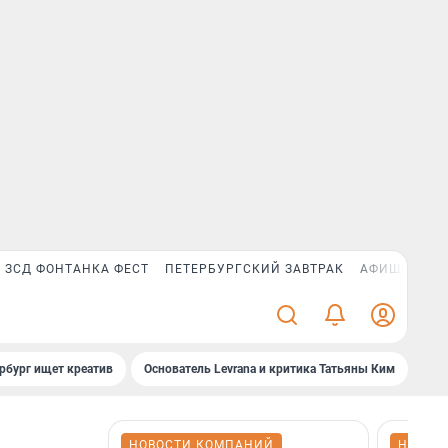
ЗСД ФОНТАНКА ФЕСТ
ПЕТЕРБУРГСКИЙ ЗАВТРАК
АФИША PLUS
рбург ищет креатив
Основатель Levrana и критика Татьяны Ким
Зач
НОВОСТИ КОМПАНИЙ
НОВОС