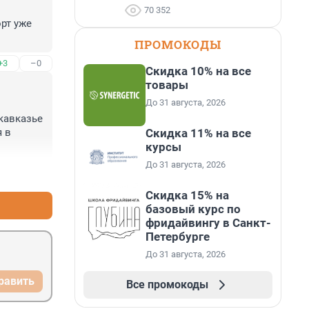
70 352
т уже 
ПРОМОКОДЫ
+3
–0
Скидка 10% на все
товары
До 31 августа, 2026
авказье 
Скидка 11% на все
 в 
курсы
ечал 
До 31 августа, 2026
+2
–1
Скидка 15% на
базовый курс по
фридайвингу в Санкт-
Петербурге
До 31 августа, 2026
равить
Все промокоды