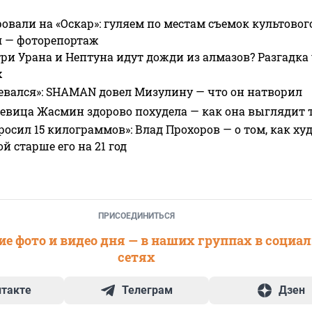
овали на «Оскар»: гуляем по местам съемок культово
я — фоторепортаж
ри Урана и Нептуна идут дожди из алмазов? Разгадка
х
евался»: SHAMAN довел Мизулину — что он натворил
 певица Жасмин здорово похудела — как она выглядит 
росил 15 килограммов»: Влад Прохоров — о том, как худе
 старше его на 21 год
ПРИСОЕДИНИТЬСЯ
е фото и видео дня — в наших группах в социа
сетях
нтакте
Телеграм
Дзен