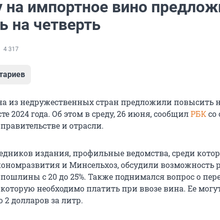
 на импортное вино предлож
ь на четверть
4 317
тариев
а из недружественных стран предложили повысить 
сте 2024 года. Об этом в среду, 26 июня, сообщил
РБК
со
правительстве и отрасли.
седников издания, профильные ведомства, среди кото
номразвития и Минсельхоз, обсудили возможность р
 пошлины с 20 до 25%. Также поднимался вопрос о пер
 которую необходимо платить при ввозе вина. Ее могу
о 2 долларов за литр.