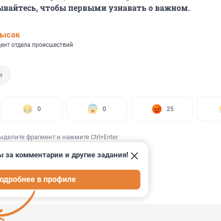
ывайтесь, чтобы первыми узнавать о важном.
Лысак
ент отдела происшествий
а
0
0
25
ыделите фрагмент и нажмите Ctrl+Enter
ы за комментарии и другие задания!
одробнее в профиле
ИИ
12