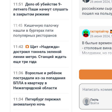
26 июня 2024, 
11:51
Дело об убийстве 9-
российским сыр
летнего Паши начнут слушать
пошел на пользу
в закрытом режиме
11:45
Кишечную палочку
нашли в бургерах пяти
гастарбайтер
популярных ресторанов
26 июня 2024, 
В былые времена
11:42
Щит «Надежда»
- столовые вина
достроил тоннель зеленой
Молдавии, но гов
линии метро. Станций ждать
Российского же 
еще три года
НИКОГДА...
11:36
Взрослые и ребёнок
пострадали из-за попадания
БПЛА в квартиру в
Нижегородской области
11:34
Петербург пережил
Гость
Войти
аномальную ночь