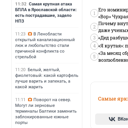
11:32
Самая крупная атака
Его номинир
БПЛА в Ярославской области:
1
есть пострадавшие, задело
«Вор» Чухра
НПЗ
Почему внут
2
даже учены
11:23
В Ленобласти
3
«Дед разбуш
открытый канализационный
4
«Я крутая»:
люк и любопытство стали
причиной конфликта со
«За месяц сб
5
стрельбой
возлюбленной
11:20
Белый, желтый,
фиолетовый: какой картофель
лучше варить и запекать, а
какой жарить
Самые ярки
11:11
Поворот на север.
Могут ли зерновые
терминалы Балтики заменить
заблокированные южные
ВКо
порты