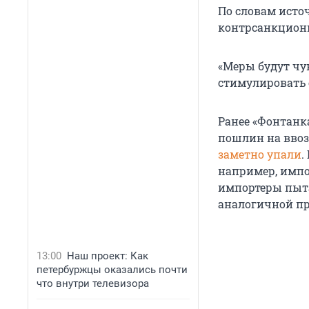
По словам источ
контрсанкционн
«Меры будут ч
стимулировать о
Ранее «Фонтанк
пошлин на ввоз
заметно упали
.
например, импо
импортеры пыта
аналогичной пр
13:00
Наш проект: Как
петербуржцы оказались почти
что внутри телевизора