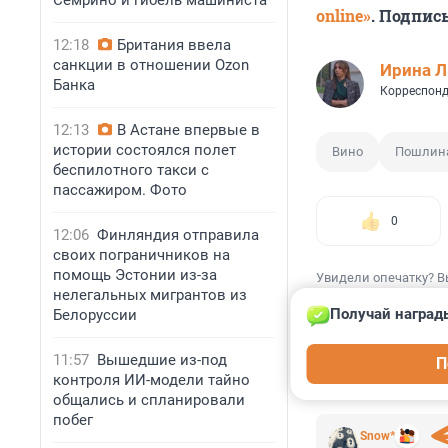
Семрино и гибель машиниста
online»
. Подпис
12:18
Британия ввела
санкции в отношении Ozon
Ирина 
Банка
Корреспонд
12:13
В Астане впервые в
истории состоялся полет
Вино
Пошлин
беспилотного такси с
пассажиром. Фото
0
12:06
Финляндия отправила
своих пограничников на
помощь Эстонии из-за
Увидели опечатку? В
нелегальных мигрантов из
Получай наград
Белоруссии
11:57
Вышедшие из-под
П
контроля ИИ-модели тайно
КОММЕНТАР
общались и спланировали
побег
Snow*