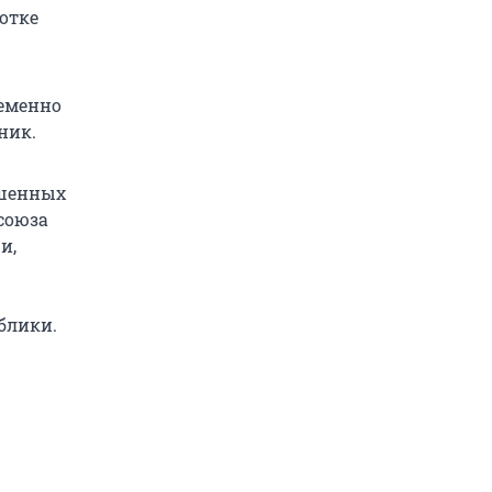
отке
еменно
ник.
ышенных
союза
и,
блики.