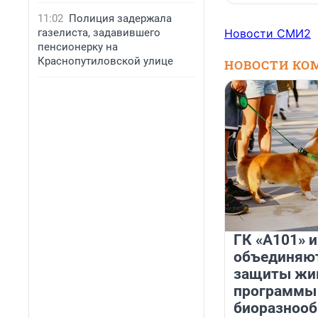
11:02
Полиция задержала
газелиста, задавившего
Новости СМИ2
пенсионерку на
Краснопутиловской улице
НОВОСТИ КО
ГК «А101» 
объединяют
защиты жи
программы
биоразнооб