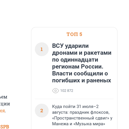
ТОП 5
ВСУ ударили
1
дронами и ракетами
по одиннадцати
регионам России.
Власти сообщили о
погибших и раненых
102 872
ъем
иции
Куда пойти 31 июля–2
2
ия
.
августа: праздник флоксов,
«Пространственный сдвиг» у
Манежа и «Музыка мира»
 SPB