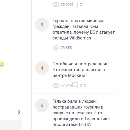
79 079
7
Теракты против мирных
3
граждан. Татьяна Ким
ответила, почему ВСУ атакует
склады Wildberries
78 555
Погибшие и пострадавшие.
0
4
Что известно о взрыве в
центре Москвы
77 845
215
Галька била в людей,
5
пострадавших грузили в
скорые на лежаках. Что
происходило в Геленджике
после атаки БПЛА