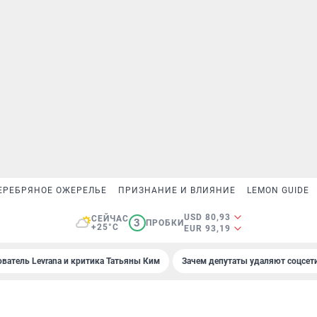
ЕРЕБРЯНОЕ ОЖЕРЕЛЬЕ
ПРИЗНАНИЕ И ВЛИЯНИЕ
LEMON GUIDE
USD 80,93
СЕЙЧАС
3
ПРОБКИ
+25°C
EUR 93,19
ователь Levrana и критика Татьяны Ким
Зачем депутаты удаляют соцсет