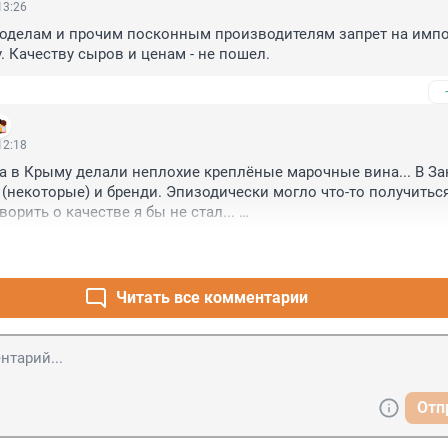
13:26
оделам и прочим посконным производителям запрет на импор
. Качеству сыров и ценам - не пошел.
12:18
 в Крыму делали неплохие креплёные марочные вина... В Зак
 (некоторые) и бренди. Эпизодически могло что-то получиться
орить о качестве я бы не стал... 

вина, которого хотелось бы купить после дегустации я не встр
Читать все комментарии
Отп