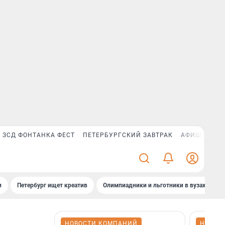
ЗСД ФОНТАНКА ФЕСТ
ПЕТЕРБУРГСКИЙ ЗАВТРАК
АФИША PLUS
и
Петербург ищет креатив
Олимпиадники и льготники в вузах СПб
НОВОСТИ КОМПАНИЙ
НОВОС