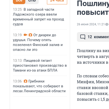
Все
СПБ
24 часа
Пошлину
13:25
В западной части
повысит
Ладожского озера ввели
временный запрет на проход
судов
26 июня 2024, 11:21
13:19
От диареи до
12
коммен
удушья. Почему опять
позеленел Финский залив и
опасно ли это
Пошлину на вин
четверть в авгу
13:13
Пищевой гигант
на источники в 
приостановил производство в
Тамани из-за атаки БПЛА
По словам собе
13:06
Грибники
Минфин, Минэко
показывают, что собирают в
ставки ввозной
лесах Ленинградской области
базовой ставки,
повысить с 1,5 д