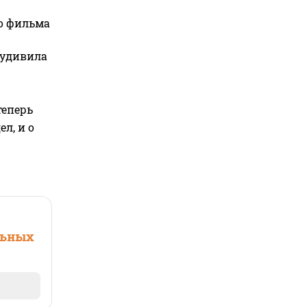
го фильма
 удивила
теперь
л, и о
льных