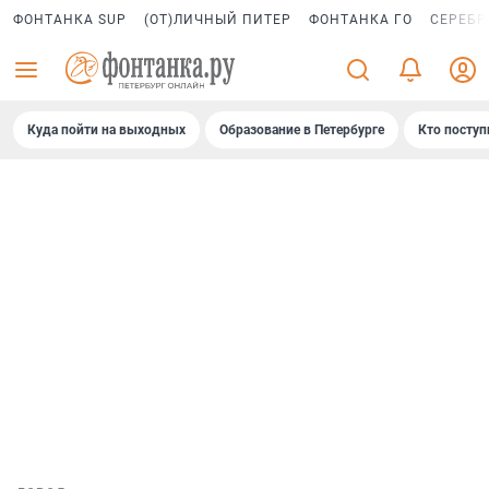
ФОНТАНКА SUP
(ОТ)ЛИЧНЫЙ ПИТЕР
ФОНТАНКА ГО
СЕРЕБР
Куда пойти на выходных
Образование в Петербурге
Кто поступ