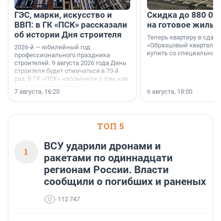
ГЭС, марки, искусство и
Скидка до 880 00
ВВП: в ГК «ПСК» рассказали
на готовое жильё
об истории Дня строителя
Теперь квартиру в сда
«Образцовый квартал 1
2026-й — юбилейный год
купить со специальной 
профессионального праздника
строителей. 9 августа 2026 года День
строителя будет отмечаться в 70-й
раз. В ГК «ПСК» напомнили о том, как
появился праздник и как
7 августа, 16:20
6 августа, 18:00
поменялась роль строительства.
ТОП 5
ВСУ ударили дронами и
1
ракетами по одиннадцати
регионам России. Власти
сообщили о погибших и раненых
112 747