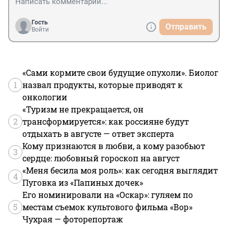
Гость
Отправить
Войти
«Сами кормите свои будущие опухоли». Биолог
1
назвал продукты, которые приводят к
онкологии
«Туризм не прекращается, он
2
трансформируется»: как россияне будут
отдыхать в августе — ответ эксперта
Кому признаются в любви, а кому разобьют
3
сердце: любовный гороскоп на август
«Меня бесила моя роль»: как сегодня выглядит
4
Пуговка из «Папиных дочек»
Его номинировали на «Оскар»: гуляем по
5
местам съемок культового фильма «Вор»
Чухрая — фоторепортаж