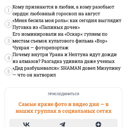
получать внятных ответов будет не от кого

Кому признаются в любви, а кому разобьют
1
Также есть и хорошие отзывы. Видимо от ИТР.
сердце: любовный гороскоп на август
«Меня бесила моя роль»: как сегодня выглядит
2
Пуговка из «Папиных дочек»
Его номинировали на «Оскар»: гуляем по
3
местам съемок культового фильма «Вор»
Чухрая — фоторепортаж
Почему внутри Урана и Нептуна идут дожди
4
из алмазов? Разгадка удивила даже ученых
«Дед разбушевался»: SHAMAN довел Мизулину
5
— что он натворил
ПРИСОЕДИНИТЬСЯ
Самые яркие фото и видео дня — в
наших группах в социальных сетях