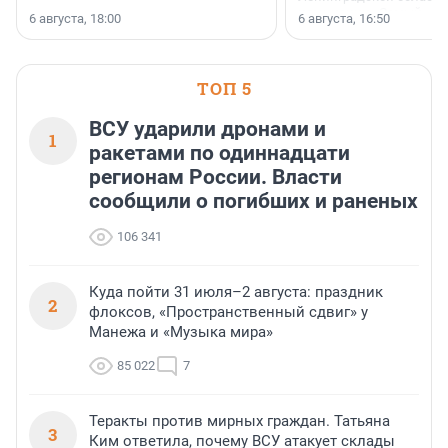
номинации «Самый
6 августа, 18:00
6 августа, 16:50
клиентоориентированн
застройщик Ленинград
области».
ТОП 5
ВСУ ударили дронами и
1
ракетами по одиннадцати
регионам России. Власти
сообщили о погибших и раненых
106 341
Куда пойти 31 июля–2 августа: праздник
2
флоксов, «Пространственный сдвиг» у
Манежа и «Музыка мира»
85 022
7
Теракты против мирных граждан. Татьяна
3
Ким ответила, почему ВСУ атакует склады