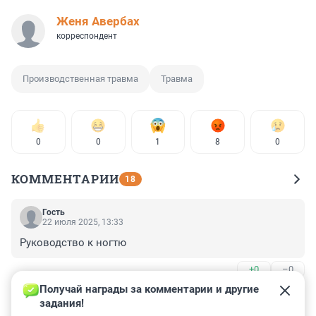
Женя Авербах
корреспондент
Производственная травма
Травма
0
0
1
8
0
КОММЕНТАРИИ
18
Гость
22 июля 2025, 13:33
Руководство к ногтю
+0
–0
Получай награды за комментарии и другие 
Гость
22 июля 2025, 13:26
задания!