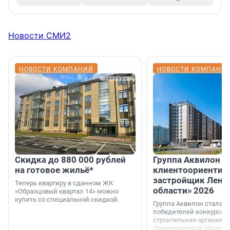
Новости СМИ2
НОВОСТИ КОМПАНИЙ
НОВОСТИ КОМПАНИ
Скидка до 880 000 рублей
Группа Аквилон 
на готовое жильё*
клиентоориентир
застройщик Лени
Теперь квартиру в сданном ЖК
области» 2026
«Образцовый квартал 14» можно
купить со специальной скидкой.
Группа Аквилон стала 
победителей конкурса 
строительная организа
Ленинградской области 