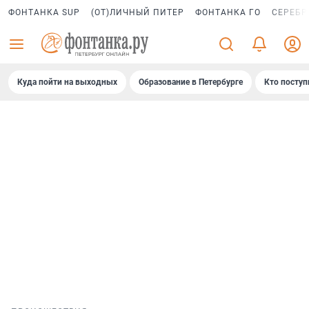
ФОНТАНКА SUP
(ОТ)ЛИЧНЫЙ ПИТЕР
ФОНТАНКА ГО
СЕРЕБР
Куда пойти на выходных
Образование в Петербурге
Кто поступ