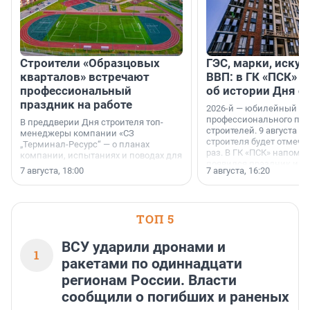
Строители «Образцовых
ГЭС, марки, искус
кварталов» встречают
ВВП: в ГК «ПСК» р
профессиональный
об истории Дня с
праздник на работе
2026-й — юбилейный го
профессионального пр
В преддверии Дня строителя топ-
строителей. 9 августа 2
менеджеры компании «СЗ
строителя будет отмечат
„Терминал-Ресурс“ — о планах
раз. В ГК «ПСК» напомни
компании, испытаниях и поводах для
появился праздник и к
осторожного оптимизма.
7 августа, 18:00
7 августа, 16:20
поменялась роль строит
ТОП 5
ВСУ ударили дронами и
1
ракетами по одиннадцати
регионам России. Власти
сообщили о погибших и раненых