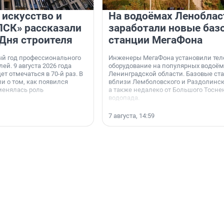
 искусство и
На водоёмах Леноблас
«ПСК» рассказали
заработали новые баз
 Дня строителя
станции МегаФона
ый год профессионального
Инженеры МегаФона установили тел
ей. 9 августа 2026 года
оборудование на популярных водоём
ет отмечаться в 70-й раз. В
Ленинградской области. Базовые ст
и о том, как появился
вблизи Лемболовского и Раздолинско
менялась роль
а также недалеко от Большого Тосне
водопада.
7 августа, 14:59