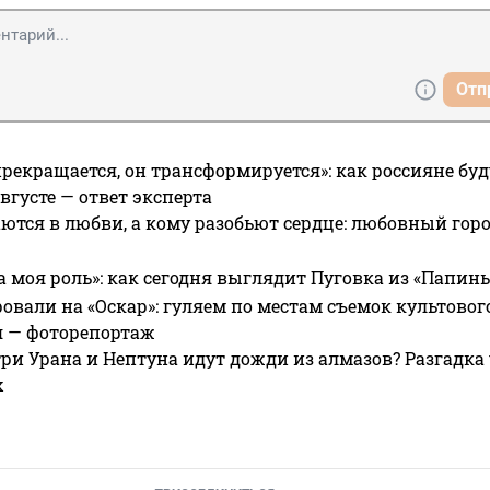
Отп
прекращается, он трансформируется»: как россияне буд
вгусте — ответ эксперта
ются в любви, а кому разобьют сердце: любовный гор
а моя роль»: как сегодня выглядит Пуговка из «Папин
овали на «Оскар»: гуляем по местам съемок культово
я — фоторепортаж
ри Урана и Нептуна идут дожди из алмазов? Разгадка
х