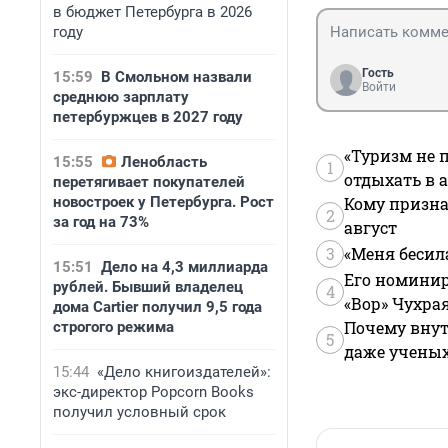
в бюджет Петербурга в 2026
году
Гость
15:59
В Смольном назвали
Войти
среднюю зарплату
петербуржцев в 2027 году
«Туризм не 
15:55
Ленобласть
1
отдыхать в а
перетягивает покупателей
новостроек у Петербурга. Рост
Кому призна
2
за год на 73%
август
3
«Меня бесил
15:51
Дело на 4,3 миллиарда
Его номинир
рублей. Бывший владелец
4
«Вор» Чухра
дома Cartier получил 9,5 года
Почему внут
строгого режима
5
даже учены
15:44
«Дело книгоиздателей»:
экс-директор Popcorn Books
получил условный срок