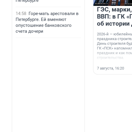
Петербурге
ГЭС, марки,
14:58
Горе-мать арестовали в
ВВП: в ГК 
Петербурге. Ей вменяют
об истории
опустошение банковского
счета дочери
2026-й — юбилейн
праздника строител
День строителя буд
ГК «ПСК» напомнил
праздник и как по
строительства.
7 августа, 16:20