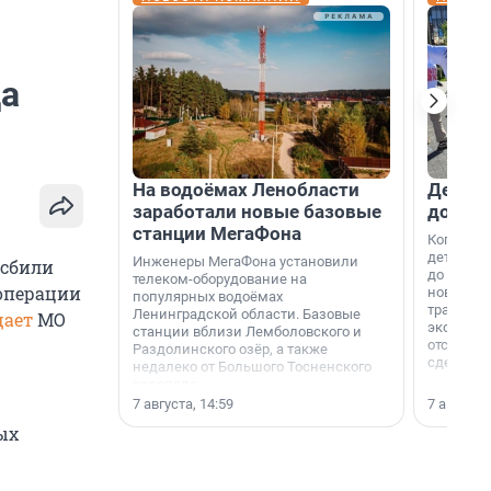
да
На водоёмах Ленобласти
Девело
заработали новые базовые
добро
станции МегаФона
Когда-то
дети игр
Инженеры МегаФона установили
 сбили
до темно
телеком-оборудование на
 операции
новости н
популярных водоёмах
традиция
Ленинградской области. Базовые
щает
МО
экономич
станции вблизи Лемболовского и
отсутств
Раздолинского озёр, а также
сделали 
недалеко от Большого Тосненского
водопада.
7 августа, 14:59
7 августа,
ых