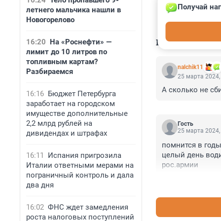
16:24
Тело пропавшего 9-
Получай наг
летнего мальчика нашли в
Новогорелово
КОММЕНТАР
16:20
На «Роснефти» —
лимит до 10 литров по
топливным картам?
nalchik11
Разбираемся
25 марта 2024,
А сколько не сб
16:16
Бюджет Петербурга
заработает на городском
имуществе дополнительные
2,2 млрд рублей на
Гость
25 марта 2024,
дивидендах и штрафах
помнится в годы
целый день води
16:11
Испания пригрозила
рос.армии
Италии ответными мерами на
пограничный контроль и дала
два дня
16:02
ФНС ждет замедления
роста налоговых поступлений