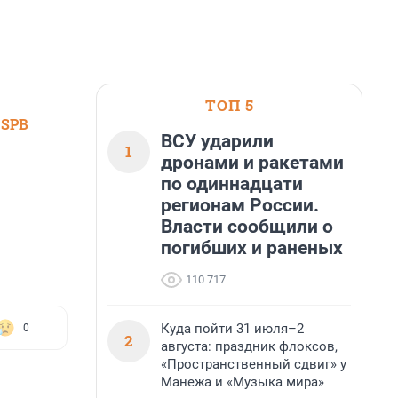
ТОП 5
 SPB
ВСУ ударили
1
дронами и ракетами
по одиннадцати
регионам России.
Власти сообщили о
погибших и раненых
110 717
Куда пойти 31 июля–2
0
2
августа: праздник флоксов,
«Пространственный сдвиг» у
Манежа и «Музыка мира»