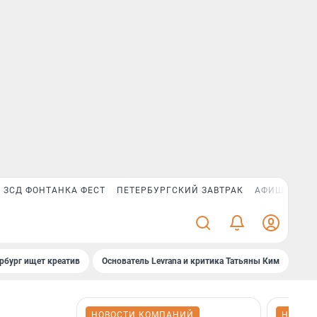
ЗСД ФОНТАНКА ФЕСТ
ПЕТЕРБУРГСКИЙ ЗАВТРАК
АФИША PLUS
рбург ищет креатив
Основатель Levrana и критика Татьяны Ким
Зач
НОВОСТИ КОМПАНИЙ
НОВОС