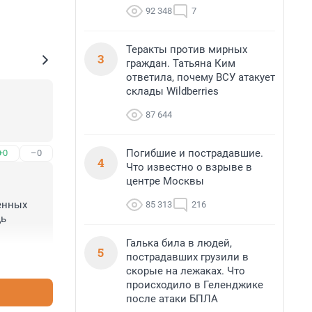
92 348
7
Теракты против мирных
3
граждан. Татьяна Ким
ответила, почему ВСУ атакует
склады Wildberries
87 644
Погибшие и пострадавшие.
+0
–0
4
Что известно о взрыве в
центре Москвы
енных 
85 313
216
ь 
Галька била в людей,
5
пострадавших грузили в
+0
–0
скорые на лежаках. Что
происходило в Геленджике
после атаки БПЛА