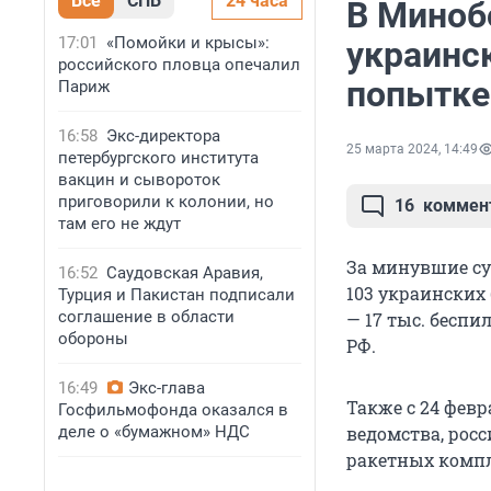
Все
СПБ
24 часа
В Миноб
17:01
«Помойки и крысы»:
украинс
российского пловца опечалил
попытке
Париж
16:58
Экс-директора
25 марта 2024, 14:49
петербургского института
вакцин и сывороток
приговорили к колонии, но
16
коммен
там его не ждут
За минувшие су
16:52
Саудовская Аравия,
103 украинских
Турция и Пакистан подписали
соглашение в области
— 17 тыс. беспи
обороны
РФ.
16:49
Экс-глава
Также с 24 февр
Госфильмофонда оказался в
деле о «бумажном» НДС
ведомства, рос
ракетных компле