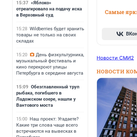
15:37
«Яблоко»
отреагировало на подачу иска
Самые ярки
в Верховный суд
15:28
Wildberries будет хранить
ВКо
товары не только на своих
складах
15:20
День физкультурника,
Новости СМИ2
музыкальный фестиваль и
кино перекроют улицы
НОВОСТИ КО
Петербурга в середине августа
15:09
Обезглавленный труп
рыбака, погибшего в
Ладожском озере, нашли у
Вантового моста
15:00
Наш проект: Угадаете?
Какие три слова чаще всего
встречаются на вывесках в