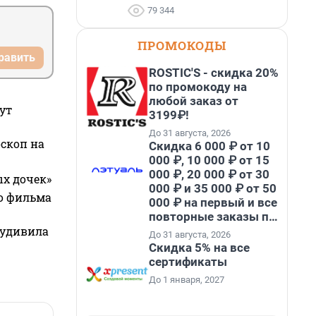
79 344
ПРОМОКОДЫ
равить
ROSTIC'S - скидка 20%
по промокоду на
любой заказ от
ут
3199₽!
До 31 августа, 2026
оскоп на
Скидка 6 000 ₽ от 10
000 ₽, 10 000 ₽ от 15
000 ₽, 20 000 ₽ от 30
ых дочек»
000 ₽ и 35 000 ₽ от 50
го фильма
000 ₽ на первый и все
повторные заказы по
промокоду НАБЕРИ
 удивила
До 31 августа, 2026
Скидка 5% на все
сертификаты
До 1 января, 2027