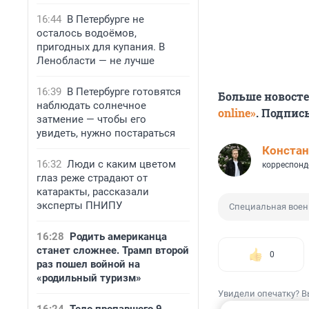
16:44
В Петербурге не
осталось водоёмов,
пригодных для купания. В
Ленобласти — не лучше
16:39
В Петербурге готовятся
Больше новост
наблюдать солнечное
online»
. Подпис
затмение — чтобы его
увидеть, нужно постараться
Констан
16:32
Люди с каким цветом
корреспонд
глаз реже страдают от
катаракты, рассказали
эксперты ПНИПУ
Специальная воен
16:28
Родить американца
станет сложнее. Трамп второй
0
раз пошел войной на
«родильный туризм»
Увидели опечатку? В