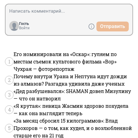
Гость
Отправить
Войти
Его номинировали на «Оскар»: гуляем по
1
местам съемок культового фильма «Вор»
Чухрая — фоторепортаж
Почему внутри Урана и Нептуна идут дожди
2
из алмазов? Разгадка удивила даже ученых
«Дед разбушевался»: SHAMAN довел Мизулину
3
— что он натворил
«Я крутая»: певица Жасмин здорово похудела
4
— как она выглядит теперь
«За месяц сбросил 15 килограммов»: Влад
5
Прохоров — о том, как худел, и о возлюбленной
старше его на 21 год