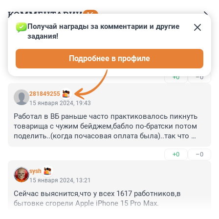
КОММЕНТАРИИ
16
Получай награды за комментарии и другие 
задания!
Гость
16 января 2024, 04:35
Подробнее в профиле
Фух мои заказы ели как успели уехать с Шушары
+0
–0
281849255
15 января 2024, 19:43
Работал в ВБ раньше часто практиковалось пикнуть 
товарища с чужим бейджем,бабло по-братски потом 
поделить..(когда почасовая оплата была)..так что 
"этих полумертвых душ" скорее всего пока "не 
+0
–0
обнаружили"..
sysh
15 января 2024, 13:21
Сейчас выяснится,что у всех 1617 работников,в 
бытовке сгорели Apple iPhone 15 Pro Max.