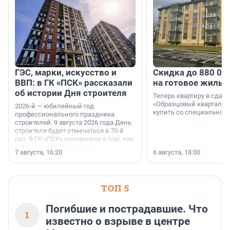
ГЭС, марки, искусство и
Скидка до 880 00
ВВП: в ГК «ПСК» рассказали
на готовое жильё
об истории Дня строителя
Теперь квартиру в сда
«Образцовый квартал 1
2026-й — юбилейный год
купить со специальной 
профессионального праздника
строителей. 9 августа 2026 года День
строителя будет отмечаться в 70-й
раз. В ГК «ПСК» напомнили о том, как
появился праздник и как
7 августа, 16:20
6 августа, 18:00
поменялась роль строительства.
ТОП 5
Погибшие и пострадавшие. Что
1
известно о взрыве в центре