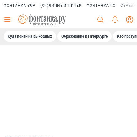
ФОНТАНКА SUP
(ОТ)ЛИЧНЫЙ ПИТЕР
ФОНТАНКА ГО
СЕРЕБР
Куда пойти на выходных
Образование в Петербурге
Кто поступ